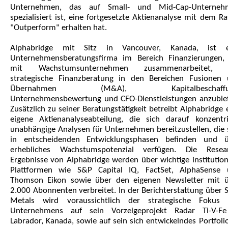
Unternehmen, das auf Small- und Mid-Cap-Unterneh
spezialisiert ist, eine fortgesetzte Aktienanalyse mit dem Ra
"Outperform" erhalten hat.
Alphabridge mit Sitz in Vancouver, Kanada, ist e
Unternehmensberatungsfirma im Bereich Finanzierungen,
mit Wachstumsunternehmen zusammenarbeitet,
strategische Finanzberatung in den Bereichen Fusionen
Übernahmen (M&A), Kapitalbeschaffu
Unternehmensbewertung und CFO-Dienstleistungen anzubie
Zusätzlich zu seiner Beratungstätigkeit betreibt Alphabridge 
eigene Aktienanalyseabteilung, die sich darauf konzentri
unabhängige Analysen für Unternehmen bereitzustellen, die 
in entscheidenden Entwicklungsphasen befinden und ü
erhebliches Wachstumspotenzial verfügen. Die Resear
Ergebnisse von Alphabridge werden über wichtige institution
Plattformen wie S&P Capital IQ, FactSet, AlphaSense 
Thomson Eikon sowie über den eigenen Newsletter mit 
2.000 Abonnenten verbreitet. In der Berichterstattung über 
Metals wird voraussichtlich der strategische Fokus 
Unternehmens auf sein Vorzeigeprojekt Radar Ti-V-Fe
Labrador, Kanada, sowie auf sein sich entwickelndes Portfoli