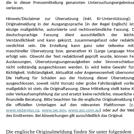
die in dieser Pressemitteilung genannten Untersuchungsergebniss
verlassen.
Hinweis/Disclaimer zur Übersetzung (inkl. KI-Unterstützung):
Originalmeldung in der Ausgangssprache (in der Regel Englisch) ist
einzige maßgebliche, autorisierte und rechtsverbindliche Fassung. D
deutschsprachige Fassung dient ausschließlich der leicht
Verständlichkeit und kann gekürzt, zusammengefasst oder redaktio
verdichtet sein. Die Erstellung kann ganz oder teilweise mith
maschineller Übersetzung bzw. generativer KI (Large Language Mod
erfolgt sein. Obwohl der Text redaktionell geprüft wurde, können Feh
Auslassungen, Übersetzungsungenauigkeiten oder Sinnverschiebu
nicht vollständig ausgeschlossen werden. Es wird keine Gewähr für
Richtigkeit, Vollständigkeit, Aktualität oder Angemessenheit übernom
Die Haftung für Schäden aus der Nutzung dieser Übersetzung
ausgeschlossen, soweit nicht Vorsatz oder grobe Fahrlässigkeit vorlie
maßgeblich ist stets die Originalfassung. Diese Mitteilung stellt keine 
oder Verkaufsempfehlung dar und ersetzt keine rechtliche, steuerliche
finanzielle Beratung. Bitte beachten Sie die englische Originalmeldung
die offiziellen Unterlagen auf den relevanten Plattformen (z
www.sedarplus.ca
,
www.sec.gov
,
www.asx.com.au
) oder auf der Web
des Emittenten. Bei Abweichungen gilt ausschließlich das Original.
Die englische Originalmeldung finden Sie unter folgendem