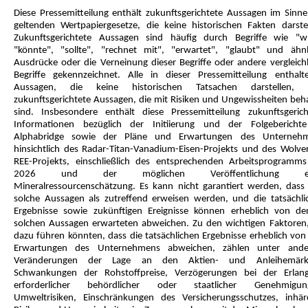
Diese Pressemitteilung enthält zukunftsgerichtete Aussagen im Sinne
geltenden Wertpapiergesetze, die keine historischen Fakten darstel
Zukunftsgerichtete Aussagen sind häufig durch Begriffe wie "wi
"könnte", "sollte", "rechnet mit", "erwartet", "glaubt" und ähnl
Ausdrücke oder die Verneinung dieser Begriffe oder andere vergleich
Begriffe gekennzeichnet. Alle in dieser Pressemitteilung enthalt
Aussagen, die keine historischen Tatsachen darstellen, 
zukunftsgerichtete Aussagen, die mit Risiken und Ungewissheiten beha
sind. Insbesondere enthält diese Pressemitteilung zukunftsgerich
Informationen bezüglich der Initiierung und der Folgebericht
Alphabridge sowie der Pläne und Erwartungen des Unterneh
hinsichtlich des Radar-Titan-Vanadium-Eisen-Projekts und des Wolver
REE-Projekts, einschließlich des entsprechenden Arbeitsprogramms
2026 und der möglichen Veröffentlichung ei
Mineralressourcenschätzung. Es kann nicht garantiert werden, dass 
solche Aussagen als zutreffend erweisen werden, und die tatsächli
Ergebnisse sowie zukünftigen Ereignisse können erheblich von de
solchen Aussagen erwarteten abweichen. Zu den wichtigen Faktoren,
dazu führen könnten, dass die tatsächlichen Ergebnisse erheblich von
Erwartungen des Unternehmens abweichen, zählen unter and
Veränderungen der Lage an den Aktien- und Anleihemärk
Schwankungen der Rohstoffpreise, Verzögerungen bei der Erlan
erforderlicher behördlicher oder staatlicher Genehmigun
Umweltrisiken, Einschränkungen des Versicherungsschutzes, inhär