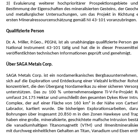
3) Evaluierung weiterer hochprioritärer Prospektionsgebiete un
Bestimmung der Eigenschaften des mineralisierten Gesteins, der Geoch
und metallurgischer Untersuchungen, um das Projekt in Richtung e
ersten Mineralressourcenschätzung gemäß NI 43-101 voranzubringen.
Qualifizierte Person
Dr. A. Miller, P.Geo., PEGNL ist als unabhängige qualifizierte Person 
National Instrument 43-101 tätig und hat die in dieser Pressemittei
veröffentlichten technischen Informationen geprüft und genehmigt.
Über SAGA Metals Corp.
SAGA Metals Corp. ist ein nordamerikanisches Bergbauunternehmen,
sich auf die Exploration und Entdeckung einer Vielzahl kritischer Rohs
konzentriert, die den Übergang Nordamerikas zu einer sicheren Versor
unterstützen. Das zu 100 % unternehmenseigene Ti-V-Fe-Projekt R
umfasst 24.175 Hektar und umschließt den gesamten Dykes River Intru
Complex, der auf einer Fläche von 160 km² in der Nähe von Cartwri
Labrador, kartiert wurde. Die bisherigen Explorationsarbeiten, daru
Bohrungen über insgesamt 20.850 m in den Zonen Hawkeye und Trap
haben eine große, mineralisierte, geschichtete mafische Intrusion bestä
die vanadiumhaltigen Titanomagnetit (VTM) und Ilmenitmineralisie
mit durchweg einheitlichen Gehalten an Titan, Vanadium und Eisen enth