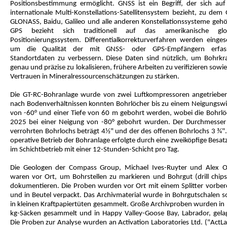
Positionsbestimmung ermöglicht. GNSS ist ein Begriff, der sich auf
internationale Multi-Konstellations-Satellitensystem bezieht, zu dem 
GLONASS, Baidu, Galileo und alle anderen Konstellationssysteme gehö
GPS bezieht sich traditionell auf das amerikanische glo
Positionierungssystem. Differentialkorrekturverfahren werden eingese
um die Qualität der mit GNSS- oder GPS-Empfängern erfas
Standortdaten zu verbessern. Diese Daten sind nützlich, um Bohrkr
genau und präzise zu lokalisieren, frühere Arbeiten zu verifizieren sowi
Vertrauen in Mineralressourcenschätzungen zu stärken.
Die GT-RC-Bohranlage wurde von zwei Luftkompressoren angetrieben
nach Bodenverhältnissen konnten Bohrlöcher bis zu einem Neigungswi
von -60° und einer Tiefe von 60 m gebohrt werden, wobei die Bohrlö
2025 bei einer Neigung von -80° gebohrt wurden. Der Durchmesser
verrohrten Bohrlochs beträgt 4½" und der des offenen Bohrlochs 3 ¾".
operative Betrieb der Bohranlage erfolgte durch eine zweiköpfige Besa
im Schichtbetrieb mit einer 12-Stunden-Schicht pro Tag.
Die Geologen der Compass Group, Michael Ives-Ruyter und Alex O
waren vor Ort, um Bohrstellen zu markieren und Bohrgut (drill chips
dokumentieren. Die Proben wurden vor Ort mit einem Splitter vorbere
und in Beutel verpackt. Das Archivmaterial wurde in Bohrgutschalen s
in kleinen Kraftpapiertüten gesammelt. Große Archivproben wurden in 
kg-Säcken gesammelt und in Happy Valley-Goose Bay, Labrador, gelag
Die Proben zur Analyse wurden an Activation Laboratories Ltd. ("ActLa