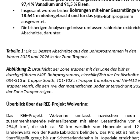
97,4 % Vanadium und 91,5 % Eisen.
Insgesamt wurden
bisher
Bohrungen mit einer Gesamtlänge 
18.641 m niedergebracht und für das
MRE-Bohrprogramm
ausgewertet.
Die bisherigen Analyseergebnisse umfassen zahlreiche oxidreic
Abschnitte, darunter:
Tabelle 1:
Die 15 besten Abschnitte aus den Bohrprogrammen in den
Jahren 2025 und 2026 in der Zone Trapper.
Abbildung 2:
Draufsicht der Zone Trapper mit der Lage des bisher
durchgeführten MRE-Bohrprogramms, einschließlich der Profilschnitte
0S4-S13 in Trapper South, T01-T03 in Trapper Transition und N6-N12 i
Trapper North, die den TMI der magnetischen Bodenuntersuchung 202
der Zone Trapper zeigen.
Überblick über das REE-Projekt Wolverine:
Das REE-Projekt Wolverine umfasst inzwischen neun 
zusammenhängende Minerallizenzen mit einer Gesamtfläche von 
294,5 km², die sich ca. 50 km westlich von Hopedale und 1
landeinwärts von der Küste Labradors befinden. Das Projekt ist mit e
Starrflügelflugzeug bis zur Schotterlandebahn in Hopedale erreichbar;