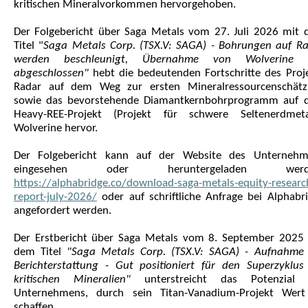
kritischen Mineralvorkommen hervorgehoben.
Der Folgebericht über Saga Metals vom 27. Juli 2026 mit
Titel "
Saga Metals Corp. (TSX.V: SAGA) - Bohrungen auf R
werden beschleunigt, Übernahme von Wolverine 
abgeschlossen"
hebt die bedeutenden Fortschritte des Proj
Radar auf dem Weg zur ersten Mineralressourcenschätz
sowie das bevorstehende Diamantkernbohrprogramm auf 
Heavy-REE-Projekt (Projekt für schwere Seltenerdmeta
Wolverine hervor.
Der Folgebericht kann auf der Website des Unternehm
eingesehen oder heruntergeladen werd
https://alphabridge.co/download-saga-metals-equity-researc
report-july-2026/
oder auf schriftliche Anfrage bei Alphabr
angefordert werden.
Der Erstbericht über Saga Metals vom 8. September 2025
dem Titel
"Saga Metals Corp. (TSX.V: SAGA) - Aufnahme
Berichterstattung - Gut positioniert für den Superzyklus
kritischen Mineralien"
unterstreicht das Potenzial 
Unternehmens, durch sein Titan-Vanadium-Projekt Wert
schaffen.