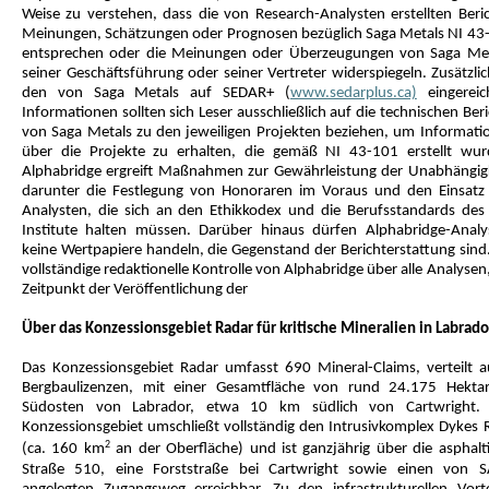
Weise zu verstehen, dass die von Research-Analysten erstellten Beric
Meinungen, Schätzungen oder Prognosen bezüglich Saga Metals NI 43
entsprechen oder die Meinungen oder Überzeugungen von Saga Met
seiner Geschäftsführung oder seiner Vertreter widerspiegeln. Zusätzli
den von Saga Metals auf SEDAR+ (
www.sedarplus.ca)
eingereic
Informationen sollten sich Leser ausschließlich auf die technischen Ber
von Saga Metals zu den jeweiligen Projekten beziehen, um Informati
über die Projekte zu erhalten, die gemäß NI 43-101 erstellt wur
Alphabridge ergreift Maßnahmen zur Gewährleistung der Unabhängigk
darunter die Festlegung von Honoraren im Voraus und den Einsatz
Analysten, die sich an den Ethikkodex und die Berufsstandards des
Institute halten müssen. Darüber hinaus dürfen Alphabridge-Analy
keine Wertpapiere handeln, die Gegenstand der Berichterstattung sind.
vollständige redaktionelle Kontrolle von Alphabridge über alle Analysen
Zeitpunkt der Veröffentlichung der
Über das Konzessionsgebiet Radar für kritische Mineralien in Labrado
Das Konzessionsgebiet Radar umfasst 690 Mineral-Claims, verteilt a
Bergbaulizenzen, mit einer Gesamtfläche von rund 24.175 Hekta
Südosten von Labrador, etwa 10 km südlich von Cartwright.
Konzessionsgebiet umschließt vollständig den Intrusivkomplex Dykes R
2
(ca. 160 km
an der Oberfläche) und ist ganzjährig über die asphalti
Straße 510, eine Forststraße bei Cartwright sowie einen von 