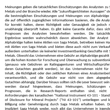
Meinungen geben die tatsächlichen Einschätzungen des Analysten zu 
Metals und der Branche wieder. Alle "zukunftsgerichteten Aussagen" st
die bestmöglichen Einschätzungen und Meinungen von Alphabridge 
die auf öffentlich zugänglichen Informationen basieren, die die Analy
für korrekt halten, deren Richtigkeit oder Genauigkeit sie jedoch n
unabhängig überprüft haben. Es gibt keine Garantie dafür, dass sich
Prognosen des Analysten bewahrheiten werden. Die tatsächli
Ergebnisse werden wahrscheinlich davon abweichen. Der Analyst
Alphabridge halten keine Aktien von Saga Metals, betreiben keinen Ha
mit Aktien von Saga Metals und bieten diese auch nicht zum Verkauf
außerdem unterhalten sie keinerlei Investmentbanking-Geschäfte mit 
Metals. Obwohl das Unternehmen eine Gebühr an Alphabridge gezahlt 
um die hohen Kosten für Forschung und Überwachung zu subventioni
(genauso wie Gebühren an Ratingagenturen und Wirtschaftsprüfer
deren Gutachten gezahlt werden), ist das Unternehmen nicht für
Inhalt, die Richtigkeit oder den zeitlichen Rahmen eines Analystenber
verantwortlich, und die Gebühr war nicht von dem abgegeb
Gutachten abhängig. Darüber hinaus sollten sich die Leser bewusst sei
werden darauf hingewiesen, dass Meinungen, Schätzungen 
Prognosen, die in Research-Reports enthalten sind, nicht
Anforderungen des kanadischen "National Instrument 43-101 - Stand
of Disclosure for Mineral Projects" ("NI 43-101") unterliegen und k
Billigung oder Genehmigung durch Saga Metals erhalten haben. D
impliziert Saga Metals weder, noch gibt das Unternehmen in irgende