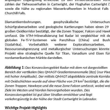
angelegten Zugangsweg erreichbar. Zu den infrastrukturellen Vorte
zählen der Tiefwasserhafen in Cartwright, der Flughafen Cartwright (
sowie die Nähe zu regionalen Wasserkraftwerken in Muskrat Falls
Churchill Falls.
Diamantkernbohrungen, geophysikalische Untersuchung
Schürfgrabenarbeiten und geologische Kartierungen haben einen 29
großen Oxidkorridor bestätigt, der die Zonen Trapper, Falcon und Haw
umfasst. Die VTM-Mineralisierung bei Radar ist vergleichbar mit de
globalen Fe-Ti-V-Systemen wie Panzhihua (China) und Bush
(Südafrika). Vorbehaltlich weiterer Explorationsarbeiten,
Ressourcenabgrenzung und metallurgischer Untersuchungen könnte
Projekt eine strategische Quelle für Titan, Vanadium und Eisen für
nordamerikanischen Märkte darstellen.
Abbildung 1:
Das Konzessionsgebiet Radar mit dem rot dargestellten
Bereich der vertikalen Dias QMAGT-Gradientenanomalie (Bzz) (nur Pixe
mit hoher Amplitude). Der mittels QMAGT abgebildete zentrale Korrido
2
mit Oxidschichten wurde auf einer Fläche von 29 km
bestätigt, die die
Zonen Trapper, Hawkeye und die neue Zone Falcon umfasst, wobei wei
Ziele im Westen und Norden hervorgehoben wurden. Das
Konzessionsgebiet ist gut über Straßen erreichbar und liegt
verkehrsgünstig in der Nähe der Stadt Cartwright in Labrador.
Wichtige Projekt-Highlights