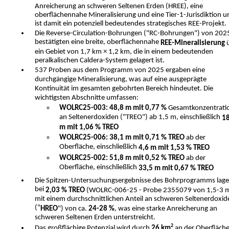
Anreicherung an schweren Seltenen Erden (HREE), eine
oberflächennahe Mineralisierung und eine Tier-1-Jurisdiktion u
ist damit ein potenziell bedeutendes strategisches REE-Projekt.
Die Reverse-Circulation-Bohrungen ("RC-Bohrungen") von 202
bestätigten eine breite, oberflächennahe
REE-Mineralisierung
ü
ein Gebiet von 1,7 km × 1,2 km, die in einem bedeutenden
peralkalischen Caldera-System gelagert ist.
537 Proben aus dem Programm von 2025 ergaben eine
durchgängige Mineralisierung, was auf eine ausgeprägte
Kontinuität im gesamten gebohrten Bereich hindeutet. Die
wichtigsten Abschnitte umfassen:
WOLRC25-003: 48,8 m mit 0,77 %
Gesamtkonzentrati
an Seltenerdoxiden ("TREO") ab 1,5 m, einschließlich
18
m mit 1,06 % TREO
WOLRC25-006: 38,1 m mit 0,71 % TREO
ab der
Oberfläche, einschließlich
4,6 m mit 1,53 % TREO
WOLRC25-002: 51,8 m mit 0,52 % TREO
ab der
Oberfläche, einschließlich
33,5 m mit 0,67 % TREO
Die Spitzen-Untersuchungsergebnisse des Bohrprogramms lag
bei
2,03 % TREO
(WOLRC-006-25 - Probe 2355079 von 1,5-3 
mit einem durchschnittlichen Anteil an schweren Seltenerdoxid
("
HREO
") von ca.
24-28 %
, was eine starke Anreicherung an
schweren Seltenen Erden unterstreicht.
2
Das großflächige Potenzial wird durch
26 km
an der Oberfläch