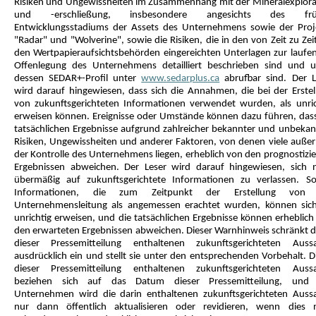
Risiken und Ungewissheiten im Zusammenhang mit der Mineralexplora
und -erschließung, insbesondere angesichts des frü
Entwicklungsstadiums der Assets des Unternehmens sowie der Proj
"Radar" und "Wolverine", sowie die Risiken, die in den von Zeit zu Zei
den Wertpapieraufsichtsbehörden eingereichten Unterlagen zur laufe
Offenlegung des Unternehmens detailliert beschrieben sind und u
dessen SEDAR+-Profil unter
www.sedarplus.ca
abrufbar sind. Der L
wird darauf hingewiesen, dass sich die Annahmen, die bei der Erstel
von zukunftsgerichteten Informationen verwendet wurden, als unric
erweisen können. Ereignisse oder Umstände können dazu führen, dass
tatsächlichen Ergebnisse aufgrund zahlreicher bekannter und unbekan
Risiken, Ungewissheiten und anderer Faktoren, von denen viele außer
der Kontrolle des Unternehmens liegen, erheblich von den prognostizie
Ergebnissen abweichen. Der Leser wird darauf hingewiesen, sich n
übermäßig auf zukunftsgerichtete Informationen zu verlassen. So
Informationen, die zum Zeitpunkt der Erstellung von 
Unternehmensleitung als angemessen erachtet wurden, können sich
unrichtig erweisen, und die tatsächlichen Ergebnisse können erheblich
den erwarteten Ergebnissen abweichen. Dieser Warnhinweis schränkt di
dieser Pressemitteilung enthaltenen zukunftsgerichteten Auss
ausdrücklich ein und stellt sie unter den entsprechenden Vorbehalt. D
dieser Pressemitteilung enthaltenen zukunftsgerichteten Auss
beziehen sich auf das Datum dieser Pressemitteilung, und
Unternehmen wird die darin enthaltenen zukunftsgerichteten Auss
nur dann öffentlich aktualisieren oder revidieren, wenn dies 