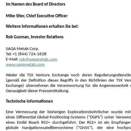
Im Namen des Board of Directors
Mike Stier, Chief Executive Officer
Weitere Informationen erhalten Sie bei:
Rob Guzman, Investor Relations
SAGA Metals Corp.
Tel: +1 (844) 724-2638
E-Mail:
rob@sagametals.com
www.sagametals.com
Weder die TSX Venture Exchange noch deren Regulierungsdienstlei
(gemäß der Definition dieses Begriffs in den Richtlinien der TSX Ven
Exchange) übernehmen die Verantwortung für die Angemessenheit 
Genauigkeit dieser Pressemitteilung.
Technische Informationen
Eine Vermessung der bisherigen Explorationsbohrlöcher wurde mith
eines Differential-Global-Positioning-Systems ("DGPS") unter Verwen
eines Emlid Reach RS2+ durchgeführt. Der RS2+ ist ein Empfänger
globale Navigationssatellitensysteme ("GNSS"), der eine hochprä