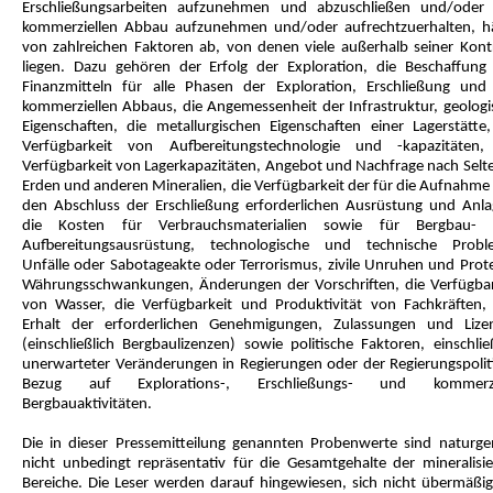
Erschließungsarbeiten aufzunehmen und abzuschließen und/oder
kommerziellen Abbau aufzunehmen und/oder aufrechtzuerhalten, h
von zahlreichen Faktoren ab, von denen viele außerhalb seiner Kontr
liegen. Dazu gehören der Erfolg der Exploration, die Beschaffung
Finanzmitteln für alle Phasen der Exploration, Erschließung und
kommerziellen Abbaus, die Angemessenheit der Infrastruktur, geologi
Eigenschaften, die metallurgischen Eigenschaften einer Lagerstätte,
Verfügbarkeit von Aufbereitungstechnologie und -kapazitäten,
Verfügbarkeit von Lagerkapazitäten, Angebot und Nachfrage nach Selt
Erden und anderen Mineralien, die Verfügbarkeit der für die Aufnahme
den Abschluss der Erschließung erforderlichen Ausrüstung und Anla
die Kosten für Verbrauchsmaterialien sowie für Bergbau-
Aufbereitungsausrüstung, technologische und technische Probl
Unfälle oder Sabotageakte oder Terrorismus, zivile Unruhen und Prote
Währungsschwankungen, Änderungen der Vorschriften, die Verfügbar
von Wasser, die Verfügbarkeit und Produktivität von Fachkräften,
Erhalt der erforderlichen Genehmigungen, Zulassungen und Lize
(einschließlich Bergbaulizenzen) sowie politische Faktoren, einschlie
unerwarteter Veränderungen in Regierungen oder der Regierungspoliti
Bezug auf Explorations-, Erschließungs- und kommerzi
Bergbauaktivitäten.
Die in dieser Pressemitteilung genannten Probenwerte sind naturg
nicht unbedingt repräsentativ für die Gesamtgehalte der mineralisie
Bereiche. Die Leser werden darauf hingewiesen, sich nicht übermäßig