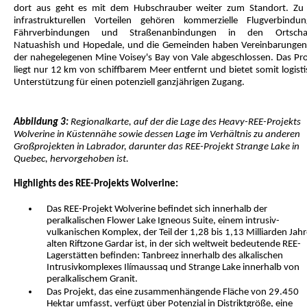
dort aus geht es mit dem Hubschrauber weiter zum Standort. Zu
infrastrukturellen Vorteilen gehören kommerzielle Flugverbindun
Fährverbindungen und Straßenanbindungen in den Ortscha
Natuashish und Hopedale, und die Gemeinden haben Vereinbarungen
der nahegelegenen Mine Voisey's Bay von Vale abgeschlossen. Das Pro
liegt nur 12 km von schiffbarem Meer entfernt und bietet somit logist
Unterstützung für einen potenziell ganzjährigen Zugang.
Abbildung 3:
Regionalkarte, auf der die Lage des Heavy-REE-Projekts
Wolverine in Küstennähe sowie dessen Lage im Verhältnis zu anderen
Großprojekten in Labrador, darunter das REE-Projekt Strange Lake in
Quebec, hervorgehoben ist.
Highlights des REE-Projekts Wolverine:
Das REE-Projekt Wolverine befindet sich innerhalb der
peralkalischen Flower Lake Igneous Suite, einem intrusiv-
vulkanischen Komplex, der Teil der 1,28 bis 1,13 Milliarden Jah
alten Riftzone Gardar ist, in der sich weltweit bedeutende REE-
Lagerstätten befinden: Tanbreez innerhalb des alkalischen
Intrusivkomplexes Ilímaussaq und Strange Lake innerhalb von
peralkalischem Granit.
Das Projekt, das eine zusammenhängende Fläche von 29.450
Hektar umfasst, verfügt über Potenzial in Distriktgröße, eine