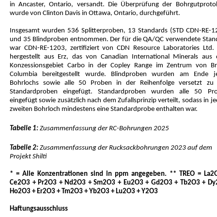
in Ancaster, Ontario, versandt. Die Überprüfung der Bohrgutprotok
wurde von Clinton Davis in Ottawa, Ontario, durchgeführt.
Insgesamt wurden 536 Splitterproben, 13 Standards (STD CDN-RE-1
und 35 Blindproben entnommen. Der für die QA/QC verwendete Stan
war CDN-RE-1203, zertifiziert von CDN Resource Laboratories Ltd.
hergestellt aus Erz, das von Canadian International Minerals aus
Konzessionsgebiet Carbo in der Copley Range im Zentrum von Bri
Columbia bereitgestellt wurde. Blindproben wurden am Ende j
Bohrlochs sowie alle 50 Proben in der Reihenfolge versetzt zu
Standardproben eingefügt. Standardproben wurden alle 50 Pr
eingefügt sowie zusätzlich nach dem Zufallsprinzip verteilt, sodass in 
zweiten Bohrloch mindestens eine Standardprobe enthalten war.
Tabelle 1:
Zusammenfassung der RC-Bohrungen 2025
Tabelle 2:
Zusammenfassung der Rucksackbohrungen 2023 auf dem
Projekt Shilti
* = Alle Konzentrationen sind in ppm angegeben. ** TREO = La2
Ce2O3 + Pr2O3 + Nd2O3 + Sm2O3 + Eu2O3 + Gd2O3 + Tb2O3 + Dy
Ho2O3 + Er2O3 + Tm2O3 + Yb2O3 + Lu2O3 + Y2O3
Haftungsausschluss