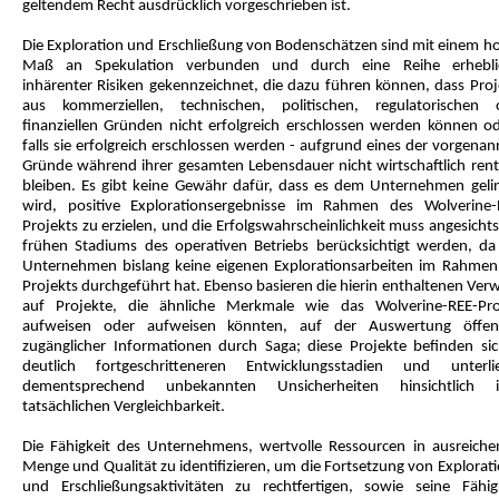
geltendem Recht ausdrücklich vorgeschrieben ist.
Die Exploration und Erschließung von Bodenschätzen sind mit einem h
Maß an Spekulation verbunden und durch eine Reihe erhebli
inhärenter Risiken gekennzeichnet, die dazu führen können, dass Proj
aus kommerziellen, technischen, politischen, regulatorischen 
finanziellen Gründen nicht erfolgreich erschlossen werden können od
falls sie erfolgreich erschlossen werden - aufgrund eines der vorgena
Gründe während ihrer gesamten Lebensdauer nicht wirtschaftlich rent
bleiben. Es gibt keine Gewähr dafür, dass es dem Unternehmen geli
wird, positive Explorationsergebnisse im Rahmen des Wolverine-
Projekts zu erzielen, und die Erfolgswahrscheinlichkeit muss angesicht
frühen Stadiums des operativen Betriebs berücksichtigt werden, da
Unternehmen bislang keine eigenen Explorationsarbeiten im Rahmen
Projekts durchgeführt hat. Ebenso basieren die hierin enthaltenen Ver
auf Projekte, die ähnliche Merkmale wie das Wolverine-REE-Pro
aufweisen oder aufweisen könnten, auf der Auswertung öffent
zugänglicher Informationen durch Saga; diese Projekte befinden sic
deutlich fortgeschritteneren Entwicklungsstadien und unterli
dementsprechend unbekannten Unsicherheiten hinsichtlich i
tatsächlichen Vergleichbarkeit.
Die Fähigkeit des Unternehmens, wertvolle Ressourcen in ausreiche
Menge und Qualität zu identifizieren, um die Fortsetzung von Explorat
und Erschließungsaktivitäten zu rechtfertigen, sowie seine Fähigk