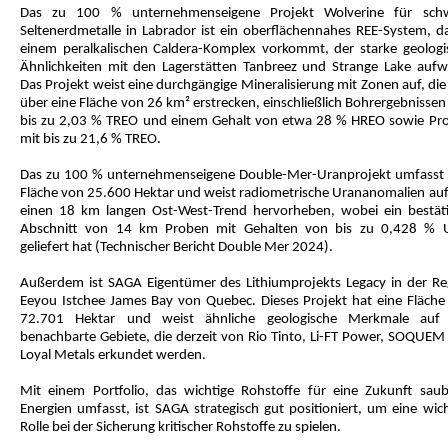
Das zu 100 % unternehmenseigene Projekt Wolverine für sch
Seltenerdmetalle in Labrador ist ein oberflächennahes REE-System, da
einem peralkalischen Caldera-Komplex vorkommt, der starke geologi
Ähnlichkeiten mit den Lagerstätten Tanbreez und Strange Lake aufwe
Das Projekt weist eine durchgängige Mineralisierung mit Zonen auf, die
über eine Fläche von 26 km² erstrecken, einschließlich Bohrergebnisse
bis zu 2,03 % TREO und einem Gehalt von etwa 28 % HREO sowie Pr
mit bis zu 21,6 % TREO.
Das zu 100 % unternehmenseigene Double-Mer-Uranprojekt umfasst 
Fläche von 25.600 Hektar und weist radiometrische Urananomalien auf,
einen 18 km langen Ost-West-Trend hervorheben, wobei ein bestäti
Abschnitt von 14 km Proben mit Gehalten von bis zu 0,428 % 
geliefert hat (Technischer Bericht Double Mer 2024).
Außerdem ist SAGA Eigentümer des Lithiumprojekts Legacy in der Re
Eeyou Istchee James Bay von Quebec. Dieses Projekt hat eine Fläche
72.701 Hektar und weist ähnliche geologische Merkmale auf
benachbarte Gebiete, die derzeit von Rio Tinto, Li-FT Power, SOQUEM
Loyal Metals erkundet werden.
Mit einem Portfolio, das wichtige Rohstoffe für eine Zukunft saub
Energien umfasst, ist SAGA strategisch gut positioniert, um eine wich
Rolle bei der Sicherung kritischer Rohstoffe zu spielen.