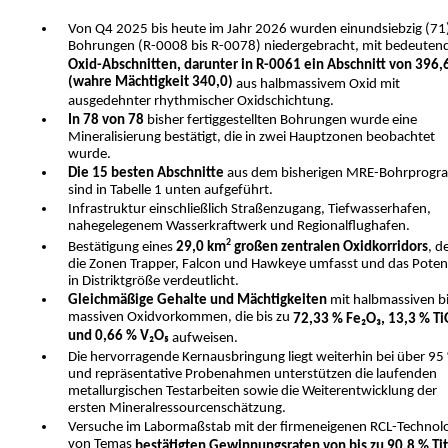
Von Q4 2025 bis heute im Jahr 2026 wurden einundsiebzig (71
Bohrungen (R-0008 bis R-0078) niedergebracht, mit bedeuten
Oxid-Abschnitten, darunter in R-0061 ein Abschnitt von 396,
(wahre Mächtigkeit 340,0)
aus halbmassivem Oxid mit
ausgedehnter rhythmischer Oxidschichtung.
In 78 von 78
bisher fertiggestellten Bohrungen wurde eine
Mineralisierung bestätigt, die in zwei Hauptzonen beobachtet
wurde.
Die 15 besten Abschnitte
aus dem bisherigen MRE-Bohrprog
sind in Tabelle 1 unten aufgeführt.
Infrastruktur einschließlich Straßenzugang, Tiefwasserhafen,
nahegelegenem Wasserkraftwerk und Regionalflughafen.
2
Bestätigung eines
29,0 km
großen zentralen Oxidkorridors
, d
die Zonen Trapper, Falcon und Hawkeye umfasst und das Potenz
in Distriktgröße verdeutlicht.
Gleichmäßige Gehalte und Mächtigkeiten
mit halbmassiven b
massiven Oxidvorkommen, die bis zu
72,33 %
Fe₂O₃, 13,3 % Ti
und 0,66 % V₂O₅
aufweisen.
Die hervorragende Kernausbringung liegt weiterhin bei über 95
und repräsentative Probenahmen unterstützen die laufenden
metallurgischen Testarbeiten sowie die Weiterentwicklung der
ersten Mineralressourcenschätzung.
Versuche im Labormaßstab mit der firmeneigenen RCL-Technol
von Temas
bestätigten Gewinnungsraten von bis zu 90,8 % Tit