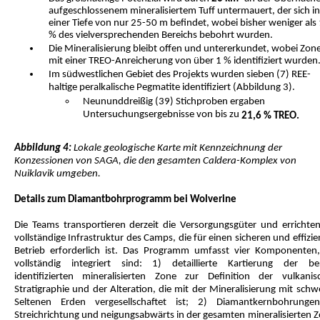
aufgeschlossenem mineralisiertem Tuff untermauert, der sich in
einer Tiefe von nur 25-50 m befindet, wobei bisher weniger als
% des vielversprechenden Bereichs bebohrt wurden.
Die Mineralisierung bleibt offen und untererkundet, wobei Zon
mit einer TREO-Anreicherung von über 1 % identifiziert wurden
Im südwestlichen Gebiet des Projekts wurden sieben (7) REE-
haltige peralkalische Pegmatite identifiziert (Abbildung 3).
Neununddreißig (39) Stichproben ergaben
Untersuchungsergebnisse von bis zu
21,6 % TREO.
Abbildung 4:
Lokale geologische Karte mit Kennzeichnung der
Konzessionen von SAGA, die den gesamten Caldera-Komplex von
Nuiklavik umgeben.
Details zum Diamantbohrprogramm bei Wolverine
Die Teams transportieren derzeit die Versorgungsgüter und errichten
vollständige Infrastruktur des Camps, die für einen sicheren und effizi
Betrieb erforderlich ist. Das Programm umfasst vier Komponenten,
vollständig integriert sind: 1) detaillierte Kartierung der ber
identifizierten mineralisierten Zone zur Definition der vulkanis
Stratigraphie und der Alteration, die mit der Mineralisierung mit sch
Seltenen Erden vergesellschaftet ist; 2) Diamantkernbohrunge
Streichrichtung und neigungsabwärts in der gesamten mineralisierten Z