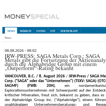
NEWS
MÄRKTE
FONDS
ETF
ZERTIFIKATE
News
08.08.2026 - 08:02
IRW-PRESS: SAGA Metals Corp.: SAGA
Metals gibt die Fortsetzung der Aktienanaly
durch die Alphabridge Group mit einem
„Outperform“-Rating bekannt
VANCOUVER, B.C. / 8. August 2026
/
IRW-Press / SAGA Me
Corp.
("SAGA" oder das "Unternehmen") (TSXV: SAGA) (OT
SAGMF) (FWB: 20H)
, ein nordamerikanisc
Explorationsunternehmen mit Schwerpunkt auf der Entdec
kritischer Mineralien, freut sich, bekannt zu geben, dass es
der Alphabridge Group Inc. ("Alphabridge"), einem führe
unabhängigen Unternehmensberatungs- und Resear