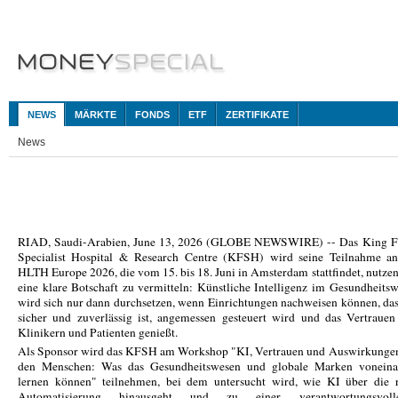
NEWS
MÄRKTE
FONDS
ETF
ZERTIFIKATE
News
RIAD, Saudi-Arabien, June 13, 2026 (GLOBE NEWSWIRE) -- Das King Fa
Specialist Hospital & Research Centre (KFSH) wird seine Teilnahme an
HLTH Europe 2026, die vom 15. bis 18. Juni in Amsterdam stattfindet, nutze
eine klare Botschaft zu vermitteln: Künstliche Intelligenz im Gesundheits
wird sich nur dann durchsetzen, wenn Einrichtungen nachweisen können, das
sicher und zuverlässig ist, angemessen gesteuert wird und das Vertraue
Klinikern und Patienten genießt.
Als Sponsor wird das KFSH am Workshop "KI, Vertrauen und Auswirkungen
den Menschen: Was das Gesundheitswesen und globale Marken voneina
lernen können" teilnehmen, bei dem untersucht wird, wie KI über die r
Automatisierung hinausgeht und zu einer verantwortungsvolle