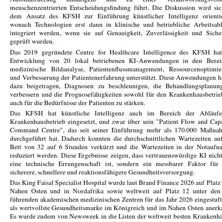
menschenzentrierten Entscheidungsfindung führt. Die Diskussion wird si
dem Ansatz des KFSH zur Einführung künstlicher Intelligenz orientie
wonach Technologien erst dann in klinische und betriebliche Arbeitsab
integriert werden, wenn sie auf Genauigkeit, Zuverlässigkeit und Siche
geprüft wurden.
Das 2019 gegründete Centre for Healthcare Intelligence des KFSH hat
Entwicklung von 20 lokal betriebenen KI-Anwendungen in den Berei
medizinische Bildanalyse, Patientenflussmanagement, Ressourcenoptimie
und Verbesserung der Patientenerfahrung unterstützt. Diese Anwendungen 
dazu beigetragen, Diagnosen zu beschleunigen, die Behandlungsplanun
verbessern und die Prognosefähigkeiten sowohl für den Krankenhausbetrie
auch für die Bedürfnisse der Patienten zu stärken.
Das KFSH hat künstliche Intelligenz auch im Bereich der Abläuf
Krankenhausbetrieb eingesetzt, und zwar über sein "Patient Flow and Cap
Command Centre", das seit seiner Einführung mehr als 170.000 Maßna
durchgeführt hat. Dadurch konnten die durchschnittlichen Wartezeiten au
Bett von 32 auf 6 Stunden verkürzt und die Wartezeiten in der Notaufn
reduziert werden. Diese Ergebnisse zeigen, dass vertrauenswürdige KI nich
eine technische Errungenschaft ist, sondern ein messbarer Faktor für 
sicherere, schnellere und reaktionsfähigere Gesundheitsversorgung.
Das King Faisal Specialist Hospital wurde laut Brand Finance 2026 auf Platz
Nahen Osten und in Nordafrika sowie weltweit auf Platz 12 unter den
führenden akademischen medizinischen Zentren für das Jahr 2026 eingestuf
als wertvollste Gesundheitsmarke im Königreich und im Nahen Osten anerk
Es wurde zudem von Newsweek in die Listen der weltweit besten Krankenh