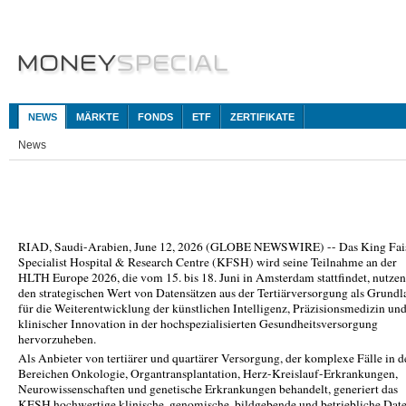
NEWS
MÄRKTE
FONDS
ETF
ZERTIFIKATE
News
RIAD, Saudi-Arabien, June 12, 2026 (GLOBE NEWSWIRE) -- Das King Fai
Specialist Hospital & Research Centre (KFSH) wird seine Teilnahme an der
HLTH Europe 2026, die vom 15. bis 18. Juni in Amsterdam stattfindet, nutze
den strategischen Wert von Datensätzen aus der Tertiärversorgung als Grundl
für die Weiterentwicklung der künstlichen Intelligenz, Präzisionsmedizin un
klinischer Innovation in der hochspezialisierten Gesundheitsversorgung
hervorzuheben.
Als Anbieter von tertiärer und quartärer Versorgung, der komplexe Fälle in d
Bereichen Onkologie, Organtransplantation, Herz-Kreislauf-Erkrankungen,
Neurowissenschaften und genetische Erkrankungen behandelt, generiert das
KFSH hochwertige klinische, genomische, bildgebende und betriebliche Date