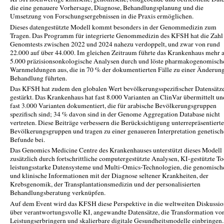
die eine genauere Vorhersage, Diagnose, Behandlungsplanung und die
Umsetzung von Forschungsergebnissen in die Praxis ermöglichen.
Dieses datengestützte Modell kommt besonders in der Genommedizin zum
Tragen. Das Programm für integrierte Genommedizin des KFSH hat die Zahl
Genomtests zwischen 2022 und 2024 nahezu verdoppelt, und zwar von rund
22.000 auf über 44.000. Im gleichen Zeitraum führte das Krankenhaus mehr a
5.000 präzisionsonkologische Analysen durch und löste pharmakogenomisch
Warnmeldungen aus, die in 70 % der dokumentierten Fälle zu einer Änderung
Behandlung führten.
Das KFSH hat zudem den globalen Wert bevölkerungsspezifischer Datensätz
gestärkt. Das Krankenhaus hat fast 8.000 Varianten an ClinVar übermittelt un
fast 3.000 Varianten dokumentiert, die für arabische Bevölkerungsgruppen
spezifisch sind; 34 % davon sind in der Genome Aggregation Database nicht
vertreten. Diese Beiträge verbessern die Berücksichtigung unterrepräsentierte
Bevölkerungsgruppen und tragen zu einer genaueren Interpretation genetisch
Befunde bei.
Das Genomics Medicine Centre des Krankenhauses unterstützt dieses Modell
zusätzlich durch fortschrittliche computergestützte Analysen, KI-gestützte To
leistungsstarke Datensysteme und Multi-Omics-Technologien, die genomisch
und klinische Informationen mit der Diagnose seltener Krankheiten, der
Krebsgenomik, der Transplantationsmedizin und der personalisierten
Behandlungsberatung verknüpfen.
Auf dem Event wird das KFSH diese Perspektive in die weltweiten Diskussi
über verantwortungsvolle KI, angewandte Datensätze, die Transformation vo
Leistungserbringern und skalierbare digitale Gesundheitsmodelle einbringen.