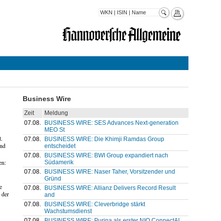
Business Wire
Zeit
Meldung
07.08.
BUSINESS WIRE: SES Advances Next-generation
MEO St
t.
07.08.
BUSINESS WIRE: Die Khimji Ramdas Group
und
entscheidet
07.08.
BUSINESS WIRE: BWI Group expandiert nach
en:
Südamerik
07.08.
BUSINESS WIRE: Naser Taher, Vorsitzender und
Gründ
e
07.08.
BUSINESS WIRE: Allianz Delivers Record Result
 der
and
07.08.
BUSINESS WIRE: Cleverbridge stärkt
Wachstumsdienst
07.08.
BUSINESS WIRE: Purina als erster NIQ ConnectAI