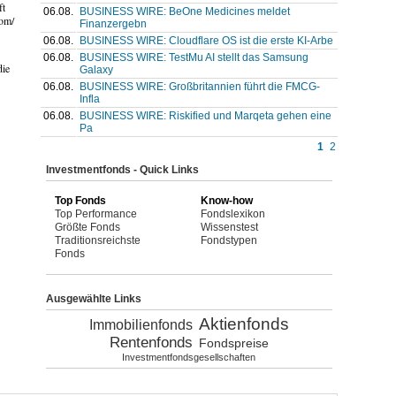
ft
06.08.
BUSINESS WIRE: BeOne Medicines meldet
com/
Finanzergebn
06.08.
BUSINESS WIRE: Cloudflare OS ist die erste KI-Arbe
06.08.
BUSINESS WIRE: TestMu AI stellt das Samsung
die
Galaxy
06.08.
BUSINESS WIRE: Großbritannien führt die FMCG-
Infla
06.08.
BUSINESS WIRE: Riskified und Marqeta gehen eine
Pa
1
2
Investmentfonds - Quick Links
Top Fonds
Know-how
Top Performance
Fondslexikon
Größte Fonds
Wissenstest
Traditionsreichste
Fondstypen
Fonds
Ausgewählte Links
Aktienfonds
Immobilienfonds
Rentenfonds
Fondspreise
Investmentfondsgesellschaften