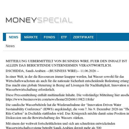
NEWS
MÄRKTE
FONDS
ETF
ZERTIFIKATE
News
MITTEILUNG UEBERMITTELT VON BUSINESS WIRE. FUER DEN INHALT IST
ALLEIN DAS BERICHTENDE UNTERNEHMEN VERANTWORTLICH.
DSCHIDDA, Saudi-Arabien --(BUSINESS WIRE)-- 11.06.2026 --
In einer Welt, in der die Ressourcen immer knapper werden, hat Wasser sowohl für das
Wirtschaftswachstum als auch für die nationale Sicherheit entscheidende Bedeutung erlang
Das macht eine globale Steuerung in Bezug auf Lösungen für Nachhaltigkeit, Innovation 
Wasserbewirtschaftung erforderlich.
Diese Pressemitteilung enthält multimediale Inhalte. Die vollständige Mitteilung hier anseh
https://www.businesswire.com/news/home/20260611982118/de/
Die saudische Wasserbehörde hat die Wiederaufnahme der "Innovation Driven Water
Sustainability Conference" (IDWS) angekündigt, die vom 7. bis 9. Dezember 2026 im "Th
Ritz-Carlton" in Dschidda stattfinden wird. Das Königreich möchte damit seine Position in
Diskussion um die Bewirtschaftung des Wassers stärken.
Mit einem der weltweit fortschrittlichsten und sich am schnellsten entwickelnden
Wasserwirtschaftssysteme betreibt Saudi-Arabien derzeit mehr als 500