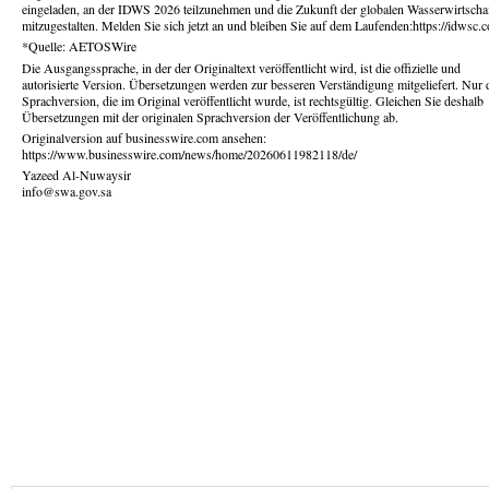
eingeladen, an der IDWS 2026 teilzunehmen und die Zukunft der globalen Wasserwirtscha
mitzugestalten. Melden Sie sich jetzt an und bleiben Sie auf dem Laufenden:https://idwsc.
*Quelle: AETOSWire
Die Ausgangssprache, in der der Originaltext veröffentlicht wird, ist die offizielle und
autorisierte Version. Übersetzungen werden zur besseren Verständigung mitgeliefert. Nur 
Sprachversion, die im Original veröffentlicht wurde, ist rechtsgültig. Gleichen Sie deshalb
Übersetzungen mit der originalen Sprachversion der Veröffentlichung ab.
Originalversion auf businesswire.com ansehen:
https://www.businesswire.com/news/home/20260611982118/de/
Yazeed Al-Nuwaysir
info@swa.gov.sa