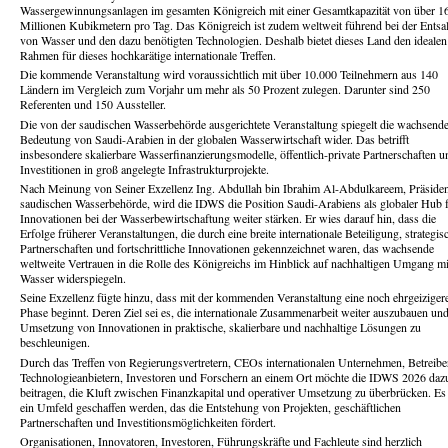
Wassergewinnungsanlagen im gesamten Königreich mit einer Gesamtkapazität von über 1
Millionen Kubikmetern pro Tag. Das Königreich ist zudem weltweit führend bei der Entsa
von Wasser und den dazu benötigten Technologien. Deshalb bietet dieses Land den idealen
Rahmen für dieses hochkarätige internationale Treffen.
Die kommende Veranstaltung wird voraussichtlich mit über 10.000 Teilnehmern aus 140
Ländern im Vergleich zum Vorjahr um mehr als 50 Prozent zulegen. Darunter sind 250
Referenten und 150 Aussteller.
Die von der saudischen Wasserbehörde ausgerichtete Veranstaltung spiegelt die wachsend
Bedeutung von Saudi-Arabien in der globalen Wasserwirtschaft wider. Das betrifft
insbesondere skalierbare Wasserfinanzierungsmodelle, öffentlich-private Partnerschaften u
Investitionen in groß angelegte Infrastrukturprojekte.
Nach Meinung von Seiner Exzellenz Ing. Abdullah bin Ibrahim Al-Abdulkareem, Präsiden
saudischen Wasserbehörde, wird die IDWS die Position Saudi-Arabiens als globaler Hub 
Innovationen bei der Wasserbewirtschaftung weiter stärken. Er wies darauf hin, dass die
Erfolge früherer Veranstaltungen, die durch eine breite internationale Beteiligung, strategis
Partnerschaften und fortschrittliche Innovationen gekennzeichnet waren, das wachsende
weltweite Vertrauen in die Rolle des Königreichs im Hinblick auf nachhaltigen Umgang mi
Wasser widerspiegeln.
Seine Exzellenz fügte hinzu, dass mit der kommenden Veranstaltung eine noch ehrgeiziger
Phase beginnt. Deren Ziel sei es, die internationale Zusammenarbeit weiter auszubauen und
Umsetzung von Innovationen in praktische, skalierbare und nachhaltige Lösungen zu
beschleunigen.
Durch das Treffen von Regierungsvertretern, CEOs internationalen Unternehmen, Betreibe
Technologieanbietern, Investoren und Forschern an einem Ort möchte die IDWS 2026 daz
beitragen, die Kluft zwischen Finanzkapital und operativer Umsetzung zu überbrücken. Es 
ein Umfeld geschaffen werden, das die Entstehung von Projekten, geschäftlichen
Partnerschaften und Investitionsmöglichkeiten fördert.
Organisationen, Innovatoren, Investoren, Führungskräfte und Fachleute sind herzlich