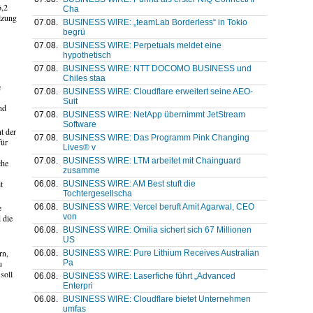
6,2
Cha
lzung
07.08.
BUSINESS WIRE: „teamLab Borderless“ in Tokio
begrü
07.08.
BUSINESS WIRE: Perpetuals meldet eine
hypothetisch
07.08.
BUSINESS WIRE: NTT DOCOMO BUSINESS und
Chiles staa
e
07.08.
BUSINESS WIRE: Cloudflare erweitert seine AEO-
Suit
nd
07.08.
BUSINESS WIRE: NetApp übernimmt JetStream
Software
t der
07.08.
BUSINESS WIRE: Das Programm Pink Changing
für
Lives® v
07.08.
BUSINESS WIRE: LTM arbeitet mit Chainguard
che
zusamme
t
06.08.
BUSINESS WIRE: AM Best stuft die
Tochtergesellscha
06.08.
BUSINESS WIRE: Vercel beruft Amit Agarwal, CEO
e
von
 die
06.08.
BUSINESS WIRE: Omilia sichert sich 67 Millionen
US
rn,
06.08.
BUSINESS WIRE: Pure Lithium Receives Australian
u
Pa
soll
06.08.
BUSINESS WIRE: Laserfiche führt „Advanced
Enterpri
06.08.
BUSINESS WIRE: Cloudflare bietet Unternehmen
umfas