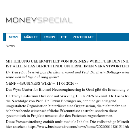
NEWS
MÄRKTE
FONDS
ETF
ZERTIFIKATE
News
MITTEILUNG UEBERMITTELT VON BUSINESS WIRE. FUER DEN INH
IST ALLEIN DAS BERICHTENDE UNTERNEHMEN VERANTWORTLIC
Dr. Tracy Laabs wird zum Direktor ernannt und Prof. Dr. Erwin Böttinger wird
seine weitsichtige Führung geehrt
GENF --(BUSINESS WIRE)-- 11.06.2026 --
Das Wyss Center for Bio and Neuroengineering in Genf gibt die Ernennung 
Dr. Tracy Laabs zum Direktor mit Wirkung 1. Juli
2026 bekannt. Dr. Laabs tri
die Nachfolge von Prof. Dr. Erwin Böttinger an, der eine grundlegend
umgestaltete Organisation hinterlässt: eine Organisation, die nicht mehr nur
bahnbrechende wissenschaftliche Erkenntnisse anstrebt, sondern diese
systematisch in Projekte umsetzt, die den Patienten zugutekommen.
Diese Pressemitteilung enthält multimediale Inhalte. Die vollständige Mittei
hier ansehen: https://www.businesswire.com/news/home/20260611861511/d