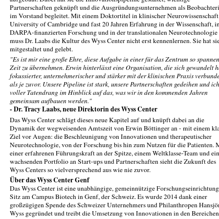
Partnerschaften geknüpft und die Ausgründungsunternehmen als Beobachter
im Vorstand begleitet. Mit einem Doktortitel in klinischer Neurowissenschaft
University of Cambridge und fast 20 Jahren Erfahrung in der Wissenschaft, i
DARPA-finanzierten Forschung und in der translationalen Neurotechnologie
muss Dr. Laabs die Kultur des Wyss Center nicht erst kennenlernen. Sie hat si
mitgestaltet und gelebt.
"Es ist mir eine große Ehre, diese Aufgabe in einer für das Zentrum so spanne
Zeit zu übernehmen. Erwin hinterlässt eine Organisation, die sich gewandelt h
fokussierter, unternehmerischer und stärker mit der klinischen Praxis verbund
als je zuvor. Unsere Pipeline ist stark, unsere Partnerschaften gedeihen und ic
voller Tatendrang im Hinblick auf das, was wir in den kommenden Jahren
gemeinsam aufbauen werden."
- Dr. Tracy Laabs, neue Direktorin des Wyss Center
Das Wyss Center schlägt dieses neue Kapitel auf und knüpft dabei an die
Dynamik der wegweisenden Amtszeit von Erwin Böttinger an - mit einem kl
Ziel vor Augen: die Beschleunigung von Innovationen und therapeutischer
Neurotechnologie, von der Forschung bis hin zum Nutzen für die Patienten. 
einer erfahrenen Führungskraft an der Spitze, einem Weltklasse-Team und e
wachsenden Portfolio an Start-ups und Partnerschaften sieht die Zukunft des
Wyss Centers so vielversprechend aus wie nie zuvor.
Über das Wyss Center Genf
Das Wyss Center ist eine unabhängige, gemeinnützige Forschungseinrichtung
Sitz am Campus Biotech in Genf, der Schweiz. Es wurde 2014 dank einer
großzügigen Spende des Schweizer Unternehmers und Philanthropen Hansjö
Wyss gegründet und treibt die Umsetzung von Innovationen in den Bereichen