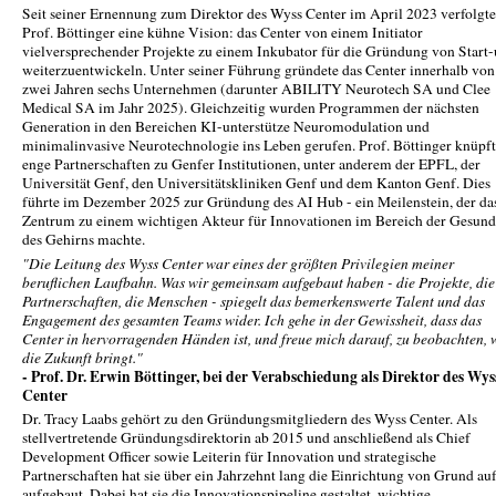
Seit seiner Ernennung zum Direktor des Wyss Center im April 2023 verfolgte
Prof. Böttinger eine kühne Vision: das Center von einem Initiator
vielversprechender Projekte zu einem Inkubator für die Gründung von Start-
weiterzuentwickeln. Unter seiner Führung gründete das Center innerhalb von
zwei Jahren sechs Unternehmen (darunter ABILITY Neurotech SA und Clee
Medical SA im Jahr 2025). Gleichzeitig wurden Programmen der nächsten
Generation in den Bereichen KI-unterstütze Neuromodulation und
minimalinvasive Neurotechnologie ins Leben gerufen. Prof. Böttinger knüpf
enge Partnerschaften zu Genfer Institutionen, unter anderem der EPFL, der
Universität Genf, den Universitätskliniken Genf und dem Kanton Genf. Dies
führte im Dezember 2025 zur Gründung des AI Hub - ein Meilenstein, der da
Zentrum zu einem wichtigen Akteur für Innovationen im Bereich der Gesund
des Gehirns machte.
"Die Leitung des Wyss Center war eines der größten Privilegien meiner
beruflichen Laufbahn. Was wir gemeinsam aufgebaut haben - die Projekte, die
Partnerschaften, die Menschen - spiegelt das bemerkenswerte Talent und das
Engagement des gesamten Teams wider. Ich gehe in der Gewissheit, dass das
Center in hervorragenden Händen ist, und freue mich darauf, zu beobachten, 
die Zukunft bringt."
- Prof. Dr. Erwin Böttinger, bei der Verabschiedung als Direktor des Wys
Center
Dr. Tracy Laabs gehört zu den Gründungsmitgliedern des Wyss Center. Als
stellvertretende Gründungsdirektorin ab 2015 und anschließend als Chief
Development Officer sowie Leiterin für Innovation und strategische
Partnerschaften hat sie über ein Jahrzehnt lang die Einrichtung von Grund au
aufgebaut. Dabei hat sie die Innovationspipeline gestaltet, wichtige