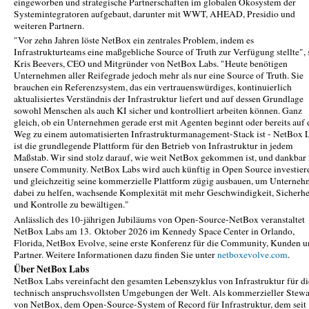
eingeworben und strategische Partnerschaften im globalen Ökosystem der
Systemintegratoren aufgebaut, darunter mit WWT, AHEAD, Presidio und
weiteren Partnern.
"Vor zehn Jahren löste NetBox ein zentrales Problem, indem es
Infrastrukturteams eine maßgebliche Source of Truth zur Verfügung stellte", 
Kris Beevers, CEO und Mitgründer von NetBox Labs. "Heute benötigen
Unternehmen aller Reifegrade jedoch mehr als nur eine Source of Truth. Sie
brauchen ein Referenzsystem, das ein vertrauenswürdiges, kontinuierlich
aktualisiertes Verständnis der Infrastruktur liefert und auf dessen Grundlage
sowohl Menschen als auch KI sicher und kontrolliert arbeiten können. Ganz
gleich, ob ein Unternehmen gerade erst mit Agenten beginnt oder bereits auf
Weg zu einem automatisierten Infrastrukturmanagement-Stack ist - NetBox 
ist die grundlegende Plattform für den Betrieb von Infrastruktur in jedem
Maßstab. Wir sind stolz darauf, wie weit NetBox gekommen ist, und dankbar 
unsere Community. NetBox Labs wird auch künftig in Open Source investier
und gleichzeitig seine kommerzielle Plattform zügig ausbauen, um Unterne
dabei zu helfen, wachsende Komplexität mit mehr Geschwindigkeit, Sicherhe
und Kontrolle zu bewältigen."
Anlässlich des 10-jährigen Jubiläums von Open-Source-NetBox veranstaltet
NetBox Labs am 13. Oktober 2026 im Kennedy Space Center in Orlando,
Florida, NetBox Evolve, seine erste Konferenz für die Community, Kunden 
Partner. Weitere Informationen dazu finden Sie unter
netboxevolve.com
.
Über NetBox Labs
NetBox Labs vereinfacht den gesamten Lebenszyklus von Infrastruktur für di
technisch anspruchsvollsten Umgebungen der Welt. Als kommerzieller Stew
von NetBox, dem Open-Source-System of Record für Infrastruktur, dem seit