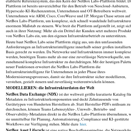
etablierte Referenzsystem, das den Kern der NetBox Labs-Plattform bildet. D
Plattform ist bereits unverzichtbar für den Betrieb von Neocloud-Anbietern,
Hyperscale-KI-Rechenzentren, Unternehmen und OT-Betreibern weltweit.
Unternehmen wie ARM, Cisco, CoreWeave und J.P. Morgan Chase setzen auf 
NetBox Labs-Plattform, um komplexe, sich schnell wandelnde Infrastrukture
enormem Maßstab zu steuern. Wie breit die Plattform aufgestellt ist, zeigt sic
auch in ihrer Nutzung: Mehr als ein Drittel der Kunden setzt mehrere Produk
von NetBox Labs ein, um den eigenen Infrastrukturbetrieb zu unterstützen.
Heute baut NetBox Labs seine Plattform zügig aus, um den umfassenden
Anforderungen an Infrastrukturintelligenz innerhalb seiner großen installiert
Basis gerecht zu werden. Da Netzwerke und Infrastrukturen immer komplexe
werden, benötigen Teams mehr als nur eine zuverlässige Netzwerkquelle, um 
zunehmend komplexe Infrastruktur zu durchdringen. Mit der heutigen Palett
neuer Funktionen erweitert die NetBox Labs-Plattform die
Infrastrukturintelligenz für Unternehmen in jeder Phase ihres
Modernisierungsprozesses, damit sie ihre Infrastruktur sicher modellieren,
verstehen, gezielt steuern und zuverlässig weiterentwickeln können.
MODELLIEREN: die Infrastrukturdaten der Welt
NetBox Data Exchange (NDX)
ist der weltweit größte kuratierte Katalog fü
Metadaten zu Infrastrukturkomponenten und deckt Zehntausende von
Gerätetypen von Hunderten Herstellern ab. Statt Hersteller-PDFs mühsam zu
durchsuchen, können Teams Lebenszyklus-, Umwelt-, Betriebs- und
Observability-Metadaten direkt in die NetBox Labs-Plattform übernehmen, 
sie unmittelbar für Planung, Automatisierung, Compliance und KI-gestützte
Workflows zur Verfügung stehen. Mehr dazu
hier
.
NetBox Asset Lifecycle
ist eine native Beschaffungspipeline, die Netzwerkde