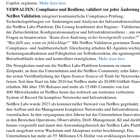
Copilot, ergänzen.
Mehr dazu hier
.
VERWALTEN: Compliance und Resilienz, validiert vor jeder Änderung
NetBox Validation
integriert kontinuierliche Compliance-Prüfung,
Sicherheitsprüfungen vor Änderungen und Analysen der Infrastrukturresilien
die NetBox Labs-Plattform. Die Lösung kombiniert drei Engines - Validieru
der Zielarchitektur, Konfigurationsanalyse und Infrastrukturresilienz -, um z
"
Fragen zu beantworten:
"Kann diese Änderung sicher bereitgestellt werden?
"Was fällt aus, wenn sie fehlschlägt?"
Mit NetBox Validation gewinnen Team
Compliance- und Auditbereitschaft. Gleichzeitig erhalten KI-Agenten wichti
Sicherungsmaßnahmen und Fähigkeiten zur Selbstkorrektur, die agentengestü
Betriebsabläufe sicher und kontrolliert ermöglichen.
Mehr dazu hier
.
Die Neuigkeiten rund um die NetBox Labs-Plattform kommen zu einem
Zeitpunkt, an dem das Unternehmen und die NetBox-Community zehn Jahre s
der ersten Veröffentlichung der Open-Source-Source-of-Truth für Netzwerke
feiern. Seit dem Start im Jahr 2016 hat NetBox mehr als 20.000 GitHub-Stars
erhalten. Mit über 350 Releases und mehr als 15.000 Commits von fast
400 Mitwirkenden ist NetBox heute das weltweit am weitesten verbreitete
System of Record für komplexe Netzwerke und Infrastrukturen.
NetBox Labs wurde 2023 als kommerzieller Steward von NetBox gegründet,
den Aufbau und das Management komplexer Netzwerke und Infrastrukturen 
vereinfachen. In den vergangenen drei Jahren hat das Unternehmen Innovati
in den Bereichen Operations, Observability, Drift-Management, KI und darü
hinaus vorgestellt und damit den Anwendungsbereich der NetBox Labs-Platt
rasch ausgebaut sowie Wachstum und Akzeptanz weiter beschleunigt. Das
Unternehmen hat mehr als 55 Millionen US-Dollar von erstklassigen Investo