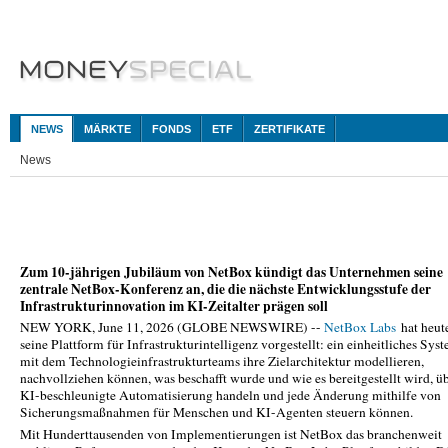
NEWS
MÄRKTE
FONDS
ETF
ZERTIFIKATE
News
Zum 10-jährigen Jubiläum von NetBox kündigt das Unternehmen seine
zentrale NetBox-Konferenz an, die die nächste Entwicklungsstufe der
Infrastrukturinnovation im KI-Zeitalter prägen soll
NEW YORK, June 11, 2026 (GLOBE NEWSWIRE) --
NetBox Labs
hat heut
seine Plattform für Infrastrukturintelligenz vorgestellt: ein einheitliches Syst
mit dem Technologieinfrastrukturteams ihre Zielarchitektur modellieren,
nachvollziehen können, was beschafft wurde und wie es bereitgestellt wird, ü
KI-beschleunigte Automatisierung handeln und jede Änderung mithilfe von
Sicherungsmaßnahmen für Menschen und KI-Agenten steuern können.
Mit Hunderttausenden von Implementierungen ist NetBox das branchenweit