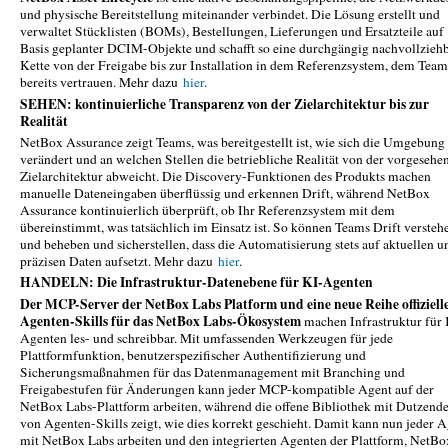
und physische Bereitstellung miteinander verbindet. Die Lösung erstellt und
verwaltet Stücklisten (BOMs), Bestellungen, Lieferungen und Ersatzteile auf
Basis geplanter DCIM-Objekte und schafft so eine durchgängig nachvollzieh
Kette von der Freigabe bis zur Installation in dem Referenzsystem, dem Team
bereits vertrauen. Mehr dazu
hier
.
SEHEN: kontinuierliche Transparenz von der Zielarchitektur bis zur
Realität
NetBox Assurance zeigt Teams, was bereitgestellt ist, wie sich die Umgebung
verändert und an welchen Stellen die betriebliche Realität von der vorgesehe
Zielarchitektur abweicht. Die Discovery-Funktionen des Produkts machen
manuelle Dateneingaben überflüssig und erkennen Drift, während NetBox
Assurance kontinuierlich überprüft, ob Ihr Referenzsystem mit dem
übereinstimmt, was tatsächlich im Einsatz ist. So können Teams Drift versteh
und beheben und sicherstellen, dass die Automatisierung stets auf aktuellen u
präzisen Daten aufsetzt. Mehr dazu
hier
.
HANDELN: Die Infrastruktur-Datenebene für KI-Agenten
Der MCP-Server der NetBox Labs Platform und eine neue Reihe offiziell
Agenten-Skills für das NetBox Labs-Ökosystem
machen Infrastruktur für 
Agenten les- und schreibbar. Mit umfassenden Werkzeugen für jede
Plattformfunktion, benutzerspezifischer Authentifizierung und
Sicherungsmaßnahmen für das Datenmanagement mit Branching und
Freigabestufen für Änderungen kann jeder MCP-kompatible Agent auf der
NetBox Labs-Plattform arbeiten, während die offene Bibliothek mit Dutzend
von Agenten-Skills zeigt, wie dies korrekt geschieht. Damit kann nun jeder 
mit NetBox Labs arbeiten und den integrierten Agenten der Plattform, NetBo