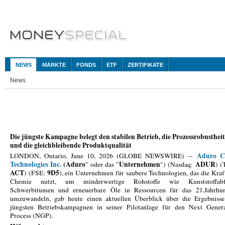
NEWS
MÄRKTE
FONDS
ETF
ZERTIFIKATE
News
Die jüngste Kampagne belegt den stabilen Betrieb, die Prozessrobustheit
und die gleichbleibende Produktqualität
Aduro C
LONDON, Ontario, June 10, 2026 (GLOBE NEWSWIRE) --
Technologies Inc.
(
Aduro
Unternehmen
ADUR
" oder das "
") (Nasdaq:
) (
ACT
9D5
) (FSE:
), ein Unternehmen für saubere Technologien, das die Kraf
Chemie nutzt, um minderwertige Rohstoffe wie Kunststoffabfä
Schwerbitumen und erneuerbare Öle in Ressourcen für das 21.Jahrhun
umzuwandeln, gab heute einen aktuellen Überblick über die Ergebnisse
jüngsten Betriebskampagnen in seiner Pilotanlage für den Next Genera
Process (NGP).