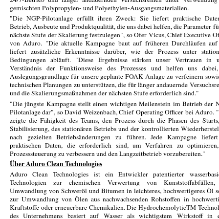
gemischten Polypropylen- und Polyethylen-Ausgangsmaterialien.
"Die NGP-Pilotanlage erfüllt ihren Zweck: Sie liefert praktische Date
Betrieb, Ausbeute und Produktqualität, die uns dabei helfen, die Parameter fü
nächste Stufe der Skalierung festzulegen", so Ofer Vicus, Chief Executive Of
von Aduro. "Die aktuelle Kampagne baut auf früheren Durchläufen auf
liefert zusätzliche Erkenntnisse darüber, wie der Prozess unter statio
Bedingungen abläuft. "Diese Ergebnisse stärken unser Vertrauen in u
Verständnis der Funktionsweise des Prozesses und helfen uns dabei,
Auslegungsgrundlage für unsere geplante FOAK-Anlage zu verfeinern sowi
technischen Planungen zu unterstützen, die für länger andauernde Versuchsr
und die Skalierungsmaßnahmen der nächsten Stufe erforderlich sind."
"Die jüngste Kampagne stellt einen wichtigen Meilenstein im Betrieb der
Pilotanlage dar", so David Weizenbach, Chief Operating Officer bei Aduro. 
zeigte die Fähigkeit des Teams, den Prozess durch die Phasen des Starts
Stabilisierung, des stationären Betriebs und der kontrollierten Wiederherste
nach gezielten Betriebsänderungen zu führen. Jede Kampagne liefert
praktischen Daten, die erforderlich sind, um Verfahren zu optimieren,
Prozesssteuerung zu verbessern und den Langzeitbetrieb vorzubereiten."
Über Aduro Clean Technologies
Aduro Clean Technologies ist ein Entwickler patentierter wasserbasie
Technologien zur chemischen Verwertung von Kunststoffabfällen,
Umwandlung von Schweröl und Bitumen in leichteres, hochwertigeres Öl 
zur Umwandlung von Ölen aus nachwachsenden Rohstoffen in hochwerti
Kraftstoffe oder erneuerbare Chemikalien. Die HydrochemolyticTM-Techno
des Unternehmens basiert auf Wasser als wichtigstem Wirkstoff in e