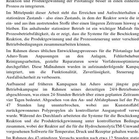
Reaktion und Produktgewinnung der Pilotanlage besser in einen einheitl
Prozess zu integrieren.
Im Mittelpunkt dieser Arbeit steht das Erreichen und Aufrechterhalten 
stationären Zustands - also eines Zustands, in dem der Reaktor sowie die i
ein- und aus ihm austretenden Stoffe über einen längeren Zeitraum hinweg s
bleiben. Ein anhaltender stationärer Betrieb ist ein wichtiger Maßstab fü
Prozessbetriebsfähigkeit, da er zeigt, dass die Systeme für die Beschickung
Reaktion, die Produktgewinnung und die Prozesssteuerung unter verschie
Betriebsbedingungen zusammenarbeiten können.
Im Rahmen dieses üblichen Entwicklungsprozesses für die Pilotanlage ha
Aduro-Team Anpassungen an den Anlagen, Fehlerbehebun
Reinigungsarbeiten, gezielte Reparaturen sowie Verfahrensoptimieru
durchgeführt. Diese Maßnahmen wurden in aufeinanderfolgende Kampa
integriert, um die Funktionalität, Zuverlässigkeit, Steuerung
Ausfallsicherheit zu verbessern.
Aufbauend auf früheren Kampagnen hat Aduro seine jüngste gepl
Betriebskampagne im Rahmen seines derzeitigen 24/4-Betriebsmod
abgeschlossen, was einen 24-Stunden-Betrieb über einen geplanten Zeitrau
vier Tagen bedeutet. Abgesehen von den An- und Abfahrphasen lief der Pr
47 Stunden lang ununterbrochen, wobei aus Kunststoffabfä
zurückgewonnenes Polypropylen als kontrollierter Ausgangsstoff verwe
wurde. Während des Durchlaufs arbeiteten die Systeme für die Beschickung
Reaktion und die Produktrückgewinnung unter kontrollierten Bedingu
zusammen, wobei der Reaktor auf die für die HydrochemolyticTM-Umwand
vorgesehenen Sollwerte für Temperatur, Druck und Rezeptur gehalten wurde.
Im Rahmen des 47-stündigen Versuchs wurden nach etwa 12 Stunden stati