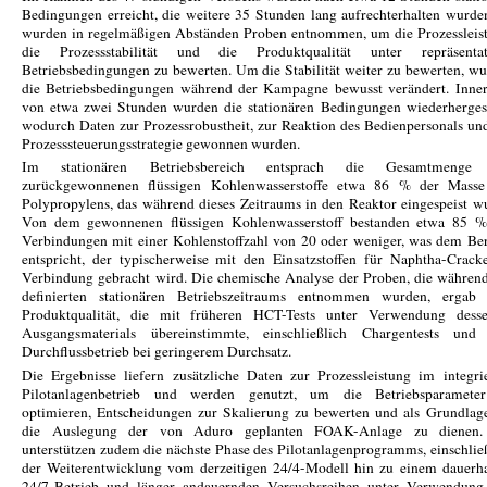
Bedingungen erreicht, die weitere 35 Stunden lang aufrechterhalten wurde
wurden in regelmäßigen Abständen Proben entnommen, um die Prozessleis
die Prozessstabilität und die Produktqualität unter repräsentat
Betriebsbedingungen zu bewerten. Um die Stabilität weiter zu bewerten, w
die Betriebsbedingungen während der Kampagne bewusst verändert. Inner
von etwa zwei Stunden wurden die stationären Bedingungen wiederhergest
wodurch Daten zur Prozessrobustheit, zur Reaktion des Bedienpersonals un
Prozesssteuerungsstrategie gewonnen wurden.
Im stationären Betriebsbereich entsprach die Gesamtmenge
zurückgewonnenen flüssigen Kohlenwasserstoffe etwa 86 % der Masse
Polypropylens, das während dieses Zeitraums in den Reaktor eingespeist w
Von dem gewonnenen flüssigen Kohlenwasserstoff bestanden etwa 85 %
Verbindungen mit einer Kohlenstoffzahl von 20 oder weniger, was dem Be
entspricht, der typischerweise mit den Einsatzstoffen für Naphtha-Crack
Verbindung gebracht wird. Die chemische Analyse der Proben, die währen
definierten stationären Betriebszeitraums entnommen wurden, ergab 
Produktqualität, die mit früheren HCT-Tests unter Verwendung desse
Ausgangsmaterials übereinstimmte, einschließlich Chargentests und
Durchflussbetrieb bei geringerem Durchsatz.
Die Ergebnisse liefern zusätzliche Daten zur Prozessleistung im integri
Pilotanlagenbetrieb und werden genutzt, um die Betriebsparamete
optimieren, Entscheidungen zur Skalierung zu bewerten und als Grundlag
die Auslegung der von Aduro geplanten FOAK-Anlage zu dienen.
unterstützen zudem die nächste Phase des Pilotanlagenprogramms, einschlie
der Weiterentwicklung vom derzeitigen 24/4-Modell hin zu einem dauerh
24/7-Betrieb und länger andauernden Versuchsreihen unter Verwendung