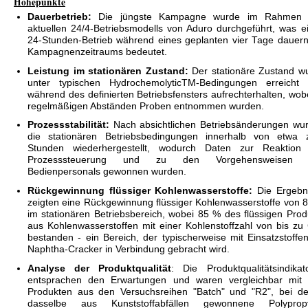
Höhepunkte
Dauerbetrieb:
Die jüngste Kampagne wurde im Rahmen 
aktuellen 24/4-Betriebsmodells von Aduro durchgeführt, was e
24-Stunden-Betrieb während eines geplanten vier Tage dauer
Kampagnenzeitraums bedeutet.
Leistung im stationären Zustand:
Der stationäre Zustand w
unter typischen HydrochemolyticTM-Bedingungen erreicht
während des definierten Betriebsfensters aufrechterhalten, wobe
regelmäßigen Abständen Proben entnommen wurden.
Prozessstabilität:
Nach absichtlichen Betriebsänderungen wu
die stationären Betriebsbedingungen innerhalb von etwa 
Stunden wiederhergestellt, wodurch Daten zur Reaktion
Prozesssteuerung und zu den Vorgehensweisen 
Bedienpersonals gewonnen wurden.
Rückgewinnung flüssiger Kohlenwasserstoffe:
Die Ergebn
zeigten eine Rückgewinnung flüssiger Kohlenwasserstoffe von 
im stationären Betriebsbereich, wobei 85 % des flüssigen Prod
aus Kohlenwasserstoffen mit einer Kohlenstoffzahl von bis zu
bestanden - ein Bereich, der typischerweise mit Einsatzstoffen
Naphtha-Cracker in Verbindung gebracht wird.
Analyse der Produktqualität
: Die Produktqualitätsindikat
entsprachen den Erwartungen und waren vergleichbar mit
Produkten aus den Versuchsreihen "Batch" und "R2", bei d
dasselbe aus Kunststoffabfällen gewonnene Polyprop