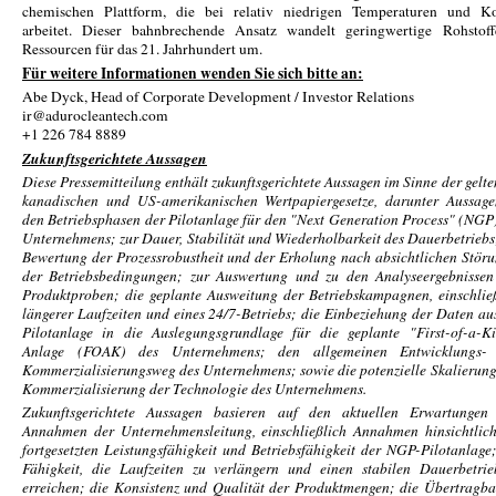
chemischen Plattform, die bei relativ niedrigen Temperaturen und Ko
arbeitet. Dieser bahnbrechende Ansatz wandelt geringwertige Rohstoff
Ressourcen für das 21. Jahrhundert um.
Für weitere Informationen wenden Sie sich bitte an:
Abe Dyck, Head of Corporate Development / Investor Relations
ir@adurocleantech.com
+1 226 784 8889
Zukunftsgerichtete Aussagen
Diese Pressemitteilung enthält zukunftsgerichtete Aussagen im Sinne der gelt
kanadischen und US-amerikanischen Wertpapiergesetze, darunter Aussage
den Betriebsphasen der Pilotanlage für den "Next Generation Process" (NGP
Unternehmens; zur Dauer, Stabilität und Wiederholbarkeit des Dauerbetriebs
Bewertung der Prozessrobustheit und der Erholung nach absichtlichen Stör
der Betriebsbedingungen; zur Auswertung und zu den Analyseergebnissen
Produktproben; die geplante Ausweitung der Betriebskampagnen, einschlie
längerer Laufzeiten und eines 24/7-Betriebs; die Einbeziehung der Daten au
Pilotanlage in die Auslegungsgrundlage für die geplante "First-of-a-K
Anlage (FOAK) des Unternehmens; den allgemeinen Entwicklungs-
Kommerzialisierungsweg des Unternehmens; sowie die potenzielle Skalierun
Kommerzialisierung der Technologie des Unternehmens.
Zukunftsgerichtete Aussagen basieren auf den aktuellen Erwartungen
Annahmen der Unternehmensleitung, einschließlich Annahmen hinsichtlic
fortgesetzten Leistungsfähigkeit und Betriebsfähigkeit der NGP-Pilotanlage
Fähigkeit, die Laufzeiten zu verlängern und einen stabilen Dauerbetri
erreichen; die Konsistenz und Qualität der Produktmengen; die Übertragba