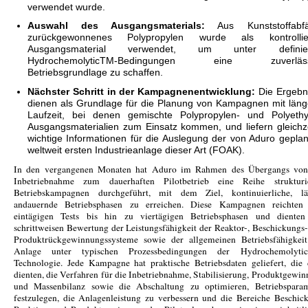
verwendet wurde.
Auswahl des Ausgangsmaterials:
Aus Kunststoffabfä
zurückgewonnenes Polypropylen wurde als kontrollie
Ausgangsmaterial verwendet, um unter definier
HydrochemolyticTM-Bedingungen eine zuverläss
Betriebsgrundlage zu schaffen.
Nächster Schritt in der Kampagnenentwicklung:
Die Ergebn
dienen als Grundlage für die Planung von Kampagnen mit läng
Laufzeit, bei denen gemischte Polypropylen- und Polyethy
Ausgangsmaterialien zum Einsatz kommen, und liefern gleichze
wichtige Informationen für die Auslegung der von Aduro geplan
weltweit ersten Industrieanlage dieser Art (FOAK).
In den vergangenen Monaten hat Aduro im Rahmen des Übergangs von
Inbetriebnahme zum dauerhaften Pilotbetrieb eine Reihe strukturie
Betriebskampagnen durchgeführt, mit dem Ziel, kontinuierliche, lä
andauernde Betriebsphasen zu erreichen. Diese Kampagnen reichten
eintägigen Tests bis hin zu viertägigen Betriebsphasen und dienten
schrittweisen Bewertung der Leistungsfähigkeit der Reaktor-, Beschickungs
Produktrückgewinnungssysteme sowie der allgemeinen Betriebsfähigkeit
Anlage unter typischen Prozessbedingungen der Hydrochemolyti
Technologie. Jede Kampagne hat praktische Betriebsdaten geliefert, die
dienten, die Verfahren für die Inbetriebnahme, Stabilisierung, Produktgewi
und Massenbilanz sowie die Abschaltung zu optimieren, Betriebsparam
festzulegen, die Anlagenleistung zu verbessern und die Bereiche Beschic