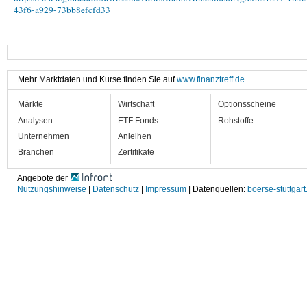
43f6-a929-73bb8efcfd33
Mehr Marktdaten und Kurse finden Sie auf
www.finanztreff.de
Märkte
Wirtschaft
Optionsscheine
Analysen
ETF Fonds
Rohstoffe
Unternehmen
Anleihen
Branchen
Zertifikate
Angebote der
Nutzungshinweise
|
Datenschutz
|
Impressum
| Datenquellen:
boerse-stuttgart