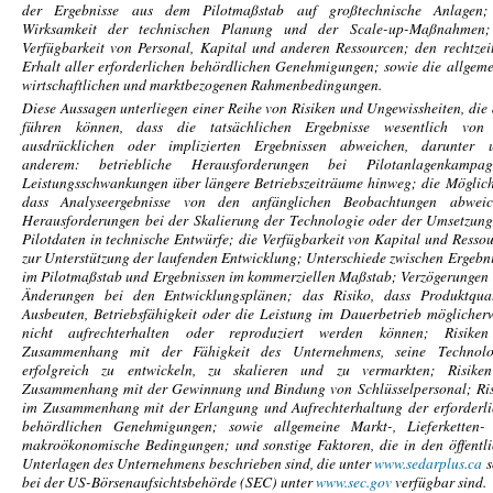
der Ergebnisse aus dem Pilotmaßstab auf großtechnische Anlagen;
Wirksamkeit der technischen Planung und der Scale-up-Maßnahmen;
Verfügbarkeit von Personal, Kapital und anderen Ressourcen; den rechtzei
Erhalt aller erforderlichen behördlichen Genehmigungen; sowie die allgem
wirtschaftlichen und marktbezogenen Rahmenbedingungen.
Diese Aussagen unterliegen einer Reihe von Risiken und Ungewissheiten, die
führen können, dass die tatsächlichen Ergebnisse wesentlich von
ausdrücklichen oder implizierten Ergebnissen abweichen, darunter u
anderem: betriebliche Herausforderungen bei Pilotanlagenkampag
Leistungsschwankungen über längere Betriebszeiträume hinweg; die Möglich
dass Analyseergebnisse von den anfänglichen Beobachtungen abweic
Herausforderungen bei der Skalierung der Technologie oder der Umsetzun
Pilotdaten in technische Entwürfe; die Verfügbarkeit von Kapital und Resso
zur Unterstützung der laufenden Entwicklung;
Unterschiede zwischen Ergebn
im Pilotmaßstab und Ergebnissen im kommerziellen Maßstab; Verzögerungen
Änderungen bei den Entwicklungsplänen; das Risiko, dass Produktquali
Ausbeuten, Betriebsfähigkeit oder die Leistung im Dauerbetrieb möglicher
nicht aufrechterhalten oder reproduziert werden können; Risike
Zusammenhang mit der Fähigkeit des Unternehmens, seine Technolo
erfolgreich zu entwickeln, zu skalieren und zu vermarkten; Risike
Zusammenhang mit der Gewinnung und Bindung von Schlüsselpersonal; Ris
im Zusammenhang mit der Erlangung und Aufrechterhaltung der erforderl
behördlichen Genehmigungen; sowie allgemeine Markt-, Lieferketten-
makroökonomische Bedingungen; und sonstige Faktoren, die in den öffentl
Unterlagen des Unternehmens beschrieben sind, die unter
www.sedarplus.ca
s
bei der US-Börsenaufsichtsbehörde (SEC) unter
www.sec.gov
verfügbar sind.