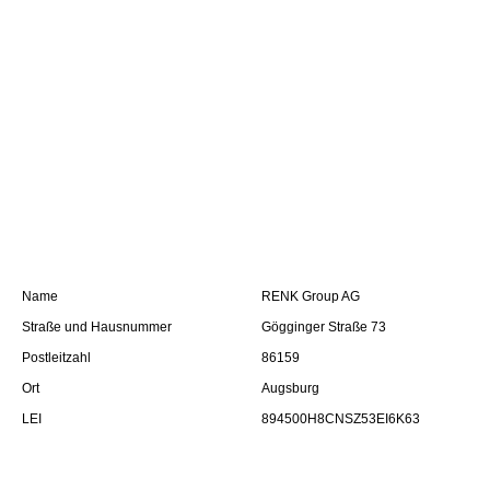
Name
RENK Group AG
Straße und Hausnummer
Gögginger Straße 73
Postleitzahl
86159
Ort
Augsburg
LEI
894500H8CNSZ53EI6K63