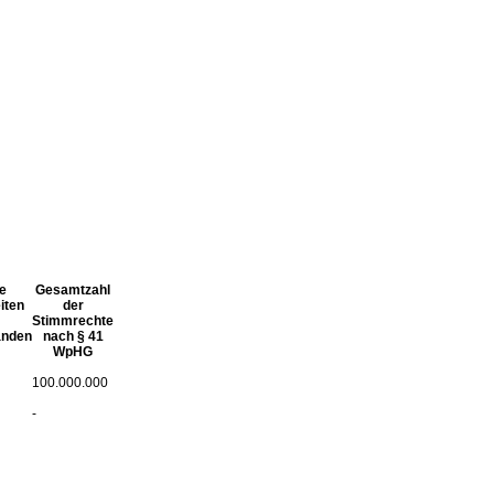
e
Gesamtzahl
iten
der
Stimmrechte
änden
nach § 41
WpHG
100.000.000
-