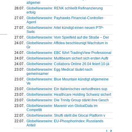
allgemei
28.07.
GlobeNewswire: RENK schließt Refinanzierung
erfolg
27.07.
GlobeNewswire: Payhawks Financial-Controller-
Agent
27.07.
GlobeNewswire: Artel kündigt einen neuen PTP-
Switc
27.07.
GlobeNewswire: Vom Spielfeld auf die Straße – Der
24.07.
GlobeNewswire: Affidea beschleunigt Wachstum in
Gr
24.07.
GlobeNewswire: EBC führt TradingView Professional
24.07.
GlobeNewswire: Multibeam sichert sich ersten Auftr
24.07.
GlobeNewswire: Collabora Online 26.04 feiert 10-jä
23.07.
GlobeNewswire: Egg Medical läutet nach
gemeinsamer
23.07.
GlobeNewswire: Blue Mountain kündigt allgemeine
Ve
23.07.
GlobeNewswire: Ein italienisches verlustfreies sup
23.07.
GlobeNewswire: Healthcare Holding Schweiz sichert
23.07.
GlobeNewswire: Die Trinity Group stärkt ihre Gesch
23.07.
GlobeNewswire: Mavenir von GlobalData im
Competiti
22.07.
GlobeNewswire: Shufti stellt die Glocal Platform v
22.07.
GlobeNewswire: EU-Phosphorindex: Russlands
Anteil
1
2