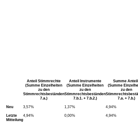
Anteil Stimmrechte
Anteil Instrumente
Summe Anteil
(Summe Einzelheiten
(Summe Einzelheiten
(Summe Einzelhe
zu den
zu den
zu den
Stimmrechtsbeständen
Stimmrechtsbeständen
Stimmrechtsbest
7.a.)
7.b.1. + 7.b.2.)
7.a. + 7.b.)
Neu
3,57%
1,37%
4,94%
Letzte
4,94%
0,00%
4,94%
Mitteilung