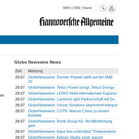
Globe Newswire News
Zeit
Meldung
29.07.
GlobeNewswire: Dormer Pramet stellt auf der AMB
20
29.07.
GlobeNewswire: Tellus Power bringt „Tellus Energy
29.07.
GlobeNewswire: LEPAS treibt internationale Expansi
ten
28.07.
GlobeNewswire: Lantronix gibt Partnerschaft mit Do
28.07.
GlobeNewswire: Univar Solutions übernimmt Interpur
28.07.
GlobeNewswire: CGTN: Warum China zu einem
beliebte
28.07.
GlobeNewswire: Renk Group AG: Veröffentlichung
gem
28.07.
GlobeNewswire: Aqua free unterstützt Trinkwasserpr
28.07.
GlobeNewswire: Aptean-Studie zeigt, warum