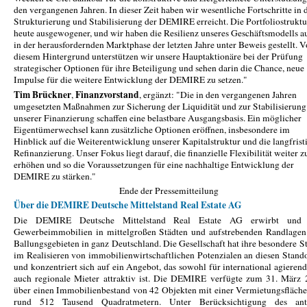
den vergangenen Jahren. In dieser Zeit haben wir wesentliche Fortschritte in 
Strukturierung und Stabilisierung der DEMIRE erreicht. Die Portfoliostruktur
heute ausgewogener, und wir haben die Resilienz unseres Geschäftsmodells a
in der herausfordernden Marktphase der letzten Jahre unter Beweis gestellt. V
diesem Hintergrund unterstützen wir unsere Hauptaktionäre bei der Prüfung
strategischer Optionen für ihre Beteiligung und sehen darin die Chance, neue
Impulse für die weitere Entwicklung der DEMIRE zu setzen."
Tim Brückner
Finanzvorstand
,
, ergänzt: "Die in den vergangenen Jahren
umgesetzten Maßnahmen zur Sicherung der Liquidität und zur Stabilisierung
unserer Finanzierung schaffen eine belastbare Ausgangsbasis. Ein möglicher
Eigentümerwechsel kann zusätzliche Optionen eröffnen, insbesondere im
Hinblick auf die Weiterentwicklung unserer Kapitalstruktur und die langfrist
Refinanzierung. Unser Fokus liegt darauf, die finanzielle Flexibilität weiter z
erhöhen und so die Voraussetzungen für eine nachhaltige Entwicklung der
DEMIRE zu stärken."
Ende der Pressemitteilung
Über die DEMIRE Deutsche Mittelstand Real Estate AG
Die DEMIRE Deutsche Mittelstand Real Estate AG erwirbt und 
Gewerbeimmobilien in mittelgroßen Städten und aufstrebenden Randlagen
Ballungsgebieten in ganz Deutschland. Die Gesellschaft hat ihre besondere S
im Realisieren von immobilienwirtschaftlichen Potenzialen an diesen Stand
und konzentriert sich auf ein Angebot, das sowohl für international agierend
auch regionale Mieter attraktiv ist. Die DEMIRE verfügte zum 31. März
über einen Immobilienbestand von 42 Objekten mit einer Vermietungsfläch
rund 512 Tausend Quadratmetern. Unter Berücksichtigung des ante