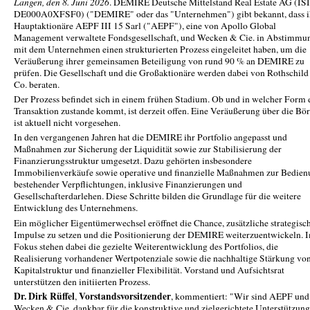
Langen, den 8. Juni 2026
. DEMIRE Deutsche Mittelstand Real Estate AG (IS
DE000A0XFSF0) ("DEMIRE" oder das "Unternehmen") gibt bekannt, dass i
Hauptaktionäre AEPF III 15 Sarl ("AEPF"), eine von Apollo Global
Management verwaltete Fondsgesellschaft, und Wecken & Cie. in Abstimmu
mit dem Unternehmen einen strukturierten Prozess eingeleitet haben, um die
Veräußerung ihrer gemeinsamen Beteiligung von rund 90 % an DEMIRE zu
prüfen. Die Gesellschaft und die Großaktionäre werden dabei von Rothschil
Co. beraten.
Der Prozess befindet sich in einem frühen Stadium. Ob und in welcher Form 
Transaktion zustande kommt, ist derzeit offen. Eine Veräußerung über die Bör
ist aktuell nicht vorgesehen.
In den vergangenen Jahren hat die DEMIRE ihr Portfolio angepasst und
Maßnahmen zur Sicherung der Liquidität sowie zur Stabilisierung der
Finanzierungsstruktur umgesetzt. Dazu gehörten insbesondere
Immobilienverkäufe sowie operative und finanzielle Maßnahmen zur Bedien
bestehender Verpflichtungen, inklusive Finanzierungen und
Gesellschafterdarlehen. Diese Schritte bilden die Grundlage für die weitere
Entwicklung des Unternehmens.
Ein möglicher Eigentümerwechsel eröffnet die Chance, zusätzliche strategisc
Impulse zu setzen und die Positionierung der DEMIRE weiterzuentwickeln. 
Fokus stehen dabei die gezielte Weiterentwicklung des Portfolios, die
Realisierung vorhandener Wertpotenziale sowie die nachhaltige Stärkung vo
Kapitalstruktur und finanzieller Flexibilität. Vorstand und Aufsichtsrat
unterstützen den initiierten Prozess.
Dr. Dirk Rüffel
Vorstandsvorsitzender
,
, kommentiert: "Wir sind AEPF und
Wecken & Cie. dankbar für die konstruktive und zielgerichtete Unterstützung