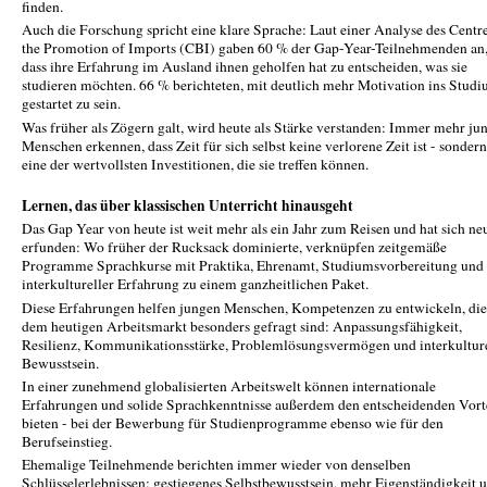
finden.
Auch die Forschung spricht eine klare Sprache: Laut einer Analyse des Centre
the Promotion of Imports (CBI) gaben 60 % der Gap-Year-Teilnehmenden an
dass ihre Erfahrung im Ausland ihnen geholfen hat zu entscheiden, was sie
studieren möchten. 66 % berichteten, mit deutlich mehr Motivation ins Stud
gestartet zu sein.
Was früher als Zögern galt, wird heute als Stärke verstanden: Immer mehr ju
Menschen erkennen, dass Zeit für sich selbst keine verlorene Zeit ist - sondern
eine der wertvollsten Investitionen, die sie treffen können.
Lernen, das über klassischen Unterricht hinausgeht
Das Gap Year von heute ist weit mehr als ein Jahr zum Reisen und hat sich ne
erfunden: Wo früher der Rucksack dominierte, verknüpfen zeitgemäße
Programme Sprachkurse mit Praktika, Ehrenamt, Studiumsvorbereitung und
interkultureller Erfahrung zu einem ganzheitlichen Paket.
Diese Erfahrungen helfen jungen Menschen, Kompetenzen zu entwickeln, die
dem heutigen Arbeitsmarkt besonders gefragt sind: Anpassungsfähigkeit,
Resilienz, Kommunikationsstärke, Problemlösungsvermögen und interkulture
Bewusstsein.
In einer zunehmend globalisierten Arbeitswelt können internationale
Erfahrungen und solide Sprachkenntnisse außerdem den entscheidenden Vort
bieten - bei der Bewerbung für Studienprogramme ebenso wie für den
Berufseinstieg.
Ehemalige Teilnehmende berichten immer wieder von denselben
Schlüsselerlebnissen: gestiegenes Selbstbewusstsein, mehr Eigenständigkeit 