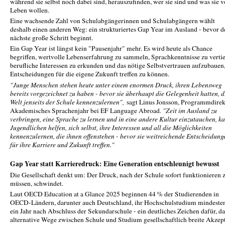
während sie selbst noch dabei sind, herauszufinden, wer sie sind und was sie 
Leben wollen.
Eine wachsende Zahl von Schulabgängerinnen und Schulabgängern wählt
deshalb einen anderen Weg: ein strukturiertes Gap Year im Ausland - bevor d
nächste große Schritt beginnt.
Ein Gap Year ist längst kein "Pausenjahr" mehr. Es wird heute als Chance
begriffen, wertvolle Lebenserfahrung zu sammeln, Sprachkenntnisse zu vertie
berufliche Interessen zu erkunden und das nötige Selbstvertrauen aufzubauen
Entscheidungen für die eigene Zukunft treffen zu können.
"Junge Menschen stehen heute unter einem enormen Druck, ihren Lebensweg
bereits vorgezeichnet zu haben - bevor sie überhaupt die Gelegenheit hatten, d
Welt jenseits der Schule kennenzulernen",
sagt Linus Jonsson, Programmdirek
Akademisches Sprachenjahr bei EF Language Abroad
. "Zeit im Ausland zu
verbringen, eine Sprache zu lernen und in eine andere Kultur einzutauchen, k
Jugendlichen helfen, sich selbst, ihre Interessen und all die Möglichkeiten
kennenzulernen, die ihnen offenstehen - bevor sie weitreichende Entscheidung
für ihre Karriere und Zukunft treffen."
Gap Year statt Karrieredruck: Eine Generation entschleunigt bewusst
Die Gesellschaft denkt um: Der Druck, nach der Schule sofort funktionieren 
müssen, schwindet.
Laut OECD Education at a Glance 2025 beginnen 44 % der Studierenden in
OECD-Ländern, darunter auch Deutschland, ihr Hochschulstudium mindeste
ein Jahr nach Abschluss der Sekundarschule - ein deutliches Zeichen dafür, da
alternative Wege zwischen Schule und Studium gesellschaftlich breite Akzep