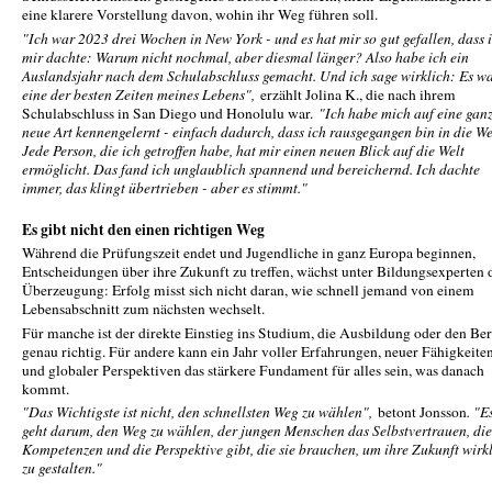
eine klarere Vorstellung davon, wohin ihr Weg führen soll.
"Ich war 2023 drei Wochen in New York - und es hat mir so gut gefallen, dass 
mir dachte: Warum nicht nochmal, aber diesmal länger? Also habe ich ein
Auslandsjahr nach dem Schulabschluss gemacht. Und ich sage wirklich: Es w
eine der besten Zeiten meines Lebens",
erzählt Jolina K., die nach ihrem
Schulabschluss in San Diego und Honolulu war.
"Ich habe mich auf eine gan
neue Art kennengelernt - einfach dadurch, dass ich rausgegangen bin in die We
Jede Person, die ich getroffen habe, hat mir einen neuen Blick auf die Welt
ermöglicht. Das fand ich unglaublich spannend und bereichernd. Ich dachte
immer, das klingt übertrieben - aber es stimmt."
Es gibt nicht den einen richtigen Weg
Während die Prüfungszeit endet und Jugendliche in ganz Europa beginnen,
Entscheidungen über ihre Zukunft zu treffen, wächst unter Bildungsexperten 
Überzeugung: Erfolg misst sich nicht daran, wie schnell jemand von einem
Lebensabschnitt zum nächsten wechselt.
Für manche ist der direkte Einstieg ins Studium, die Ausbildung oder den Be
genau richtig. Für andere kann ein Jahr voller Erfahrungen, neuer Fähigkeite
und globaler Perspektiven das stärkere Fundament für alles sein, was danach
kommt.
"Das Wichtigste ist nicht, den schnellsten Weg zu wählen",
betont Jonsson
. "E
geht darum, den Weg zu wählen, der jungen Menschen das Selbstvertrauen, die
Kompetenzen und die Perspektive gibt, die sie brauchen, um ihre Zukunft wirk
zu gestalten."