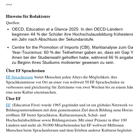
***
Hinweise für Redakteure
Quellen:
OECD, Education at a Glance 2025: In den OECD-Ländern
beginnen 44 % der Schüler ihre Hochschulausbildung frühesten
ein Jahr nach Abschluss der Sekundarstufe.
Centre for the Promotion of Imports (CBI), Marktanalyse zum G
Year-Tourismus: 60 % der Teilnehmer gaben an, dass ein Gap 
ihnen bei der Studienwahl geholfen habe, während 66 % angab
zu Beginn ihres Studiums motivierter gewesen zu sein.
Über EF Sprachreisen
EF Sprachreisen
bietet Menschen jeden Alters die Möglichkeit, ihre
Sprachkenntnisse vor Ort an einer von weltweit 50 EF Sprachschulen zu
verbessern und gleichzeitig für Zeiträume von zwei Wochen bis zu einem Jahr
eine neue Kultur einzutauchen.
Über EF
EF
(Education First) wurde 1965 gegründet und ist ein globales Netzwerk v
Bildungsunternehmen mit dem gemeinsamen Ziel durch Bildung neue Horiz
eröffnen. EF bietet Sprachkurse, Kulturaustausch, Schul- und
Hochschulabschlüsse sowie Bildungsreisen. Mit einer Präsenz in über 100
Ländern und mehr als 50.000 Mitarbeitenden hat EF weltweit Millionen
Menschen beim Sprachenlernen und dem Erleben anderer Kulturen begleitet