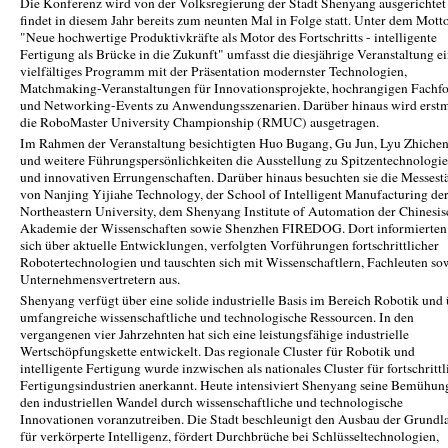
Die Konferenz wird von der Volksregierung der Stadt Shenyang ausgerichtet
findet in diesem Jahr bereits zum neunten Mal in Folge statt. Unter dem Mott
"Neue hochwertige Produktivkräfte als Motor des Fortschritts - intelligente
Fertigung als Brücke in die Zukunft" umfasst die diesjährige Veranstaltung e
vielfältiges Programm mit der Präsentation modernster Technologien,
Matchmaking-Veranstaltungen für Innovationsprojekte, hochrangigen Fachf
und Networking-Events zu Anwendungsszenarien. Darüber hinaus wird erstm
die RoboMaster University Championship (RMUC) ausgetragen.
Im Rahmen der Veranstaltung besichtigten Huo Bugang, Gu Jun, Lyu Zhiche
und weitere Führungspersönlichkeiten die Ausstellung zu Spitzentechnologi
und innovativen Errungenschaften. Darüber hinaus besuchten sie die Messest
von Nanjing Yijiahe Technology, der School of Intelligent Manufacturing de
Northeastern University, dem Shenyang Institute of Automation der Chinesi
Akademie der Wissenschaften sowie Shenzhen FIREDOG. Dort informierten 
sich über aktuelle Entwicklungen, verfolgten Vorführungen fortschrittlicher
Robotertechnologien und tauschten sich mit Wissenschaftlern, Fachleuten so
Unternehmensvertretern aus.
Shenyang verfügt über eine solide industrielle Basis im Bereich Robotik und
umfangreiche wissenschaftliche und technologische Ressourcen. In den
vergangenen vier Jahrzehnten hat sich eine leistungsfähige industrielle
Wertschöpfungskette entwickelt. Das regionale Cluster für Robotik und
intelligente Fertigung wurde inzwischen als nationales Cluster für fortschrittl
Fertigungsindustrien anerkannt. Heute intensiviert Shenyang seine Bemühun
den industriellen Wandel durch wissenschaftliche und technologische
Innovationen voranzutreiben. Die Stadt beschleunigt den Ausbau der Grundl
für verkörperte Intelligenz, fördert Durchbrüche bei Schlüsseltechnologien,