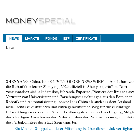
NEWS
MÄRKTE
FONDS
ETF
ZERTIFIKATE
News
SHENYANG, China, June 04, 2026 (GLOBE NEWSWIRE) -- Am 1. Juni wu
die Robotikkonferenz Shenyang 2026 offiziell in Shenyang eröffnet. Dort
versammelten sich Akademiker, führende Experten, Pioniere der Branche so
Vertreter von Universitäten und Forschungseinrichtungen aus den Bereichen
Robotik und Automatisierung - sowohl aus China als auch aus dem Ausland -
neue Trends zu diskutieren und einen gemeinsamen Weg für die zukünftige
Entwicklung zu skizzieren. An der Eröffnungsfeier nahm Huo Bugang, Mitgl
des Ständigen Ausschusses des Parteikomitees der Provinz Liaoning und Sekr
des Parteikomitees der Stadt Shenyang, teil.
Ein Medien-Snippet zu dieser Mitteilung ist über diesen Link verfügbar.