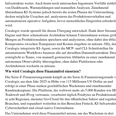
Infrastruktur weiter. Auch heute noch untersuchen Ingenieure Vorfälle mithil
von Dashboards, Warnmeldungen und manuellen Analysen. Zunehmend
übernehmen KI-Systeme jedoch bereits die ersten Phasen der Untersuchung,
decken mögliche Ursachen auf, analysieren das Produktionsverhalten und
automatisieren operative Aufgaben, bevor menschliches Eingreifen erforderl
wird.
Coralogix wurde speziell für diesen Übergang entwickelt. Dank ihrer Stream
Engine und ihrer schemalosen Architektur können Unternehmen weitaus grö
Mengen an Produktionsdaten speichern und analysieren, ohne dabei den übli
Kompromiss zwischen Transparenz und Kosten eingehen zu müssen. Olly, der
Coralogix integrierte KI-Agent, sowie die MCP- und CLI-Schnittstellen für
automatisierte Workflows basieren alle auf derselben Dateninfrastruktur. Die
ermöglicht es Teams, von manuell gesteuerten Abläufen zu einer zunehmend
autonomen Observability überzugehen, ohne dabei Plattformen oder
Architekturen wechseln zu müssen.
Wie wird Coralogix diese Finanzmittel einsetzen?
Die Serie-F-Finanzierungsrunde knüpft an die Serie-E-Finanzierungsrunde 
Coralogix aus dem Jahr 2025 in Höhe von 115 Millionen US-Dollar an und
erfolgt in einer Phase starken geschäftlichen Wachstums und zunehmender
Kundenakzeptanz. Die Plattform, der weltweit mehr als 5.000 Kunden wie I
Tradeweb und JFrog vertrauen, verarbeitet täglich Petabytes an Produktionsd
in acht Regionen, darunter GovCloud für den öffentlichen Sektor und regulie
Branchen, und expandiert weiterhin in den Bereichen Fintech, KI-Infrastruktu
Cybersicherheit und cloud-native Unternehmen.
Das Unternehmen wird diese Finanzmittel nutzen, um das Wachstum in drei