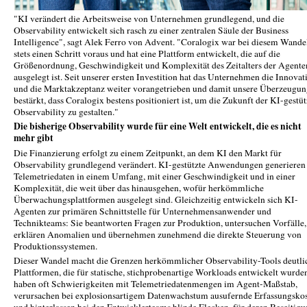
"KI verändert die Arbeitsweise von Unternehmen grundlegend, und die
Observability entwickelt sich rasch zu einer zentralen Säule der Business
Intelligence", sagt Alek Ferro von Advent. "Coralogix war bei diesem Wande
stets einen Schritt voraus und hat eine Plattform entwickelt, die auf die
Größenordnung, Geschwindigkeit und Komplexität des Zeitalters der Agente
ausgelegt ist. Seit unserer ersten Investition hat das Unternehmen die Innovat
und die Marktakzeptanz weiter vorangetrieben und damit unsere Überzeugu
bestärkt, dass Coralogix bestens positioniert ist, um die Zukunft der KI-gestü
Observability zu gestalten."
Die bisherige Observability wurde für eine Welt entwickelt, die es nicht
mehr gibt
Die Finanzierung erfolgt zu einem Zeitpunkt, an dem KI den Markt für
Observability grundlegend verändert. KI-gestützte Anwendungen generieren
Telemetriedaten in einem Umfang, mit einer Geschwindigkeit und in einer
Komplexität, die weit über das hinausgehen, wofür herkömmliche
Überwachungsplattformen ausgelegt sind. Gleichzeitig entwickeln sich KI-
Agenten zur primären Schnittstelle für Unternehmensanwender und
Technikteams: Sie beantworten Fragen zur Produktion, untersuchen Vorfälle,
erklären Anomalien und übernehmen zunehmend die direkte Steuerung von
Produktionssystemen.
Dieser Wandel macht die Grenzen herkömmlicher Observability-Tools deutli
Plattformen, die für statische, stichprobenartige Workloads entwickelt wurde
haben oft Schwierigkeiten mit Telemetriedatenmengen im Agent-Maßstab,
verursachen bei explosionsartigem Datenwachstum ausufernde Erfassungsko