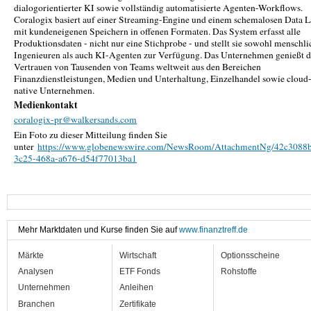
dialogorientierter KI sowie vollständig automatisierte Agenten-Workflows.
Coralogix basiert auf einer Streaming-Engine und einem schemalosen Data 
mit kundeneigenen Speichern in offenen Formaten. Das System erfasst alle
Produktionsdaten - nicht nur eine Stichprobe - und stellt sie sowohl menschl
Ingenieuren als auch KI-Agenten zur Verfügung. Das Unternehmen genießt d
Vertrauen von Tausenden von Teams weltweit aus den Bereichen
Finanzdienstleistungen, Medien und Unterhaltung, Einzelhandel sowie cloud
native Unternehmen.
Medienkontakt
coralogix-pr@walkersands.com
Ein Foto zu dieser Mitteilung finden Sie
unter
https://www.globenewswire.com/NewsRoom/AttachmentNg/42c3088
3c25-468a-a676-d54f77013ba1
Mehr Marktdaten und Kurse finden Sie auf
www.finanztreff.de
Märkte
Wirtschaft
Optionsscheine
Analysen
ETF Fonds
Rohstoffe
Unternehmen
Anleihen
Branchen
Zertifikate