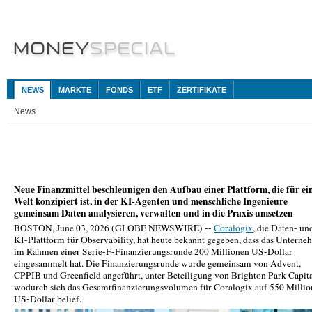
NEWS
MÄRKTE
FONDS
ETF
ZERTIFIKATE
News
Neue Finanzmittel beschleunigen den Aufbau einer Plattform, die für ei
Welt konzipiert ist, in der KI-Agenten und menschliche Ingenieure
gemeinsam Daten analysieren, verwalten und in die Praxis umsetzen
BOSTON, June 03, 2026 (GLOBE NEWSWIRE) --
Coralogix
, die Daten- un
KI-Plattform für Observability, hat heute bekannt gegeben, dass das Untern
im Rahmen einer Serie-F-Finanzierungsrunde 200 Millionen US-Dollar
eingesammelt hat. Die Finanzierungsrunde wurde gemeinsam von Advent,
CPPIB und Greenfield angeführt, unter Beteiligung von Brighton Park Capita
wodurch sich das Gesamtfinanzierungsvolumen für Coralogix auf 550 Milli
US-Dollar belief.