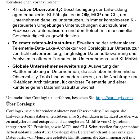
Kernbereichen voranzutreiben:
KI-native Observability:
Beschleunigung der Entwicklung
agentenbasierter KI-Fähigkeiten in Olly, MCP und CLI, um
Unternehmen dabei zu unterstützen, in immer komplexeren KI-
gesteuerten Umgebungen Untersuchungen durchzuführen,
Prozesse zu automatisieren und den Betrieb mit maschineller
Geschwindigkeit zu gewährleisten.
Telemetriedaten-Infrastruktur:
Erweiterung der schemalosen
Telemetrie-Data-Lake-Architektur von Coralogix zur Unterstützu
von Echtzeitverarbeitung, langfristiger Datenaufbewahrung und
Analysen in offenen Formaten im Unternehmens- und KI-Maßst
Globale Unternehmenserweiterung
: Ausweitung der
Plattformnutzung in Unternehmen, die sich über herkömmliche
Observability-Tools hinaus modernisieren, da die Nachfrage nac
KI-fähigen Architekturen, lückenloser Telemetrie und einer
kundeneigenen Dateninfrastruktur wächst.
Um mehr über Coralogix zu erfahren, besuchen Sie
https://coralogix.com
.
Über Coralogix
Coralogix ist ein führender Anbieter von Observability-Lösungen, die
Entwicklerteams dabei unterstützen, ihre Systemdaten in Echtzeit zu überwac
zu analysieren und entsprechend zu reagieren. Mithilfe von Olly, seinem
integrierten KI-Ermittler, sowie MCP- und CLI-Schnittstellen für agentenbas
Arbeitsabläufe unterstützt Coralogix drei Betriebsmodi auf einer einzigen
Datenbasis: von Menschen geleitete Ermittlungen, die Zusammenarbeit mit