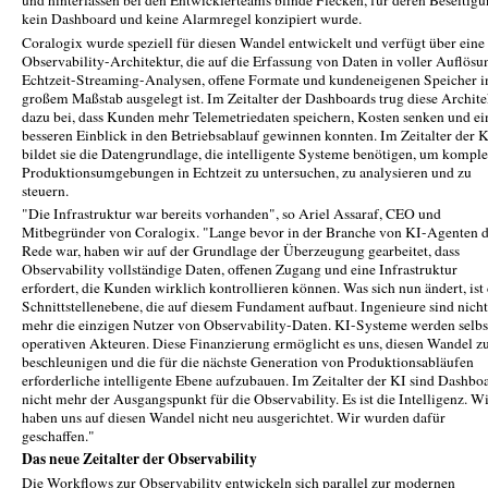
und hinterlassen bei den Entwicklerteams blinde Flecken, für deren Beseitig
kein Dashboard und keine Alarmregel konzipiert wurde.
Coralogix wurde speziell für diesen Wandel entwickelt und verfügt über eine
Observability-Architektur, die auf die Erfassung von Daten in voller Auflösu
Echtzeit-Streaming-Analysen, offene Formate und kundeneigenen Speicher i
großem Maßstab ausgelegt ist. Im Zeitalter der Dashboards trug diese Archite
dazu bei, dass Kunden mehr Telemetriedaten speichern, Kosten senken und ei
besseren Einblick in den Betriebsablauf gewinnen konnten. Im Zeitalter der 
bildet sie die Datengrundlage, die intelligente Systeme benötigen, um kompl
Produktionsumgebungen in Echtzeit zu untersuchen, zu analysieren und zu
steuern.
"Die Infrastruktur war bereits vorhanden", so Ariel Assaraf, CEO und
Mitbegründer von Coralogix. "Lange bevor in der Branche von KI-Agenten d
Rede war, haben wir auf der Grundlage der Überzeugung gearbeitet, dass
Observability vollständige Daten, offenen Zugang und eine Infrastruktur
erfordert, die Kunden wirklich kontrollieren können. Was sich nun ändert, ist 
Schnittstellenebene, die auf diesem Fundament aufbaut. Ingenieure sind nicht
mehr die einzigen Nutzer von Observability-Daten. KI-Systeme werden selbs
operativen Akteuren. Diese Finanzierung ermöglicht es uns, diesen Wandel z
beschleunigen und die für die nächste Generation von Produktionsabläufen
erforderliche intelligente Ebene aufzubauen. Im Zeitalter der KI sind Dashbo
nicht mehr der Ausgangspunkt für die Observability. Es ist die Intelligenz. W
haben uns auf diesen Wandel nicht neu ausgerichtet. Wir wurden dafür
geschaffen."
Das neue Zeitalter der Observability
Die Workflows zur Observability entwickeln sich parallel zur modernen