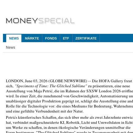
NEWS
MÄRKTE
FONDS
ETF
ZERTIFIKATE
News
LONDON, June 03, 2026 (GLOBE NEWSWIRE) -- Die HOFA Gallery freut
sich,
"Specimens of Time: The Glitched Sublime"
zu präsentieren, eine neue
Ausstellung von Maja Petrić, die im Rahmen der SXSW London 2026 eröffne
wird. In einer Zeit, die zunehmend von Geschwindigkeit, Automatisierung u
unablässiger digitaler Produktion geprägt ist, schlägt die Ausstellung eine an
Rolle für die Technologie vor: die eines Mediums für Bedeutung, Wahrnehm
und eine gefühlte Verbundenheit mit der Natur.
Petrićs künstlerisches Schaffen, das sich über mehr als zwei Jahrzehnte entwic
hat, verbindet maßgeschneiderte KI, Robotik, Licht und Umweltdaten in Echtz
um Werke zu schaffen, in denen ökologische Veränderungen unmittelbar die
Form bestimmen. "The Glitched Sublime" wurde in Zusammenarbeit mit de