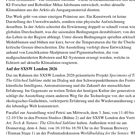
KI-Forscher und Robotiker Mihai Jalobeanu entwickelt, wobei aktuelle
Klimadaten aus der Arktis als Ausgangsmaterial dienten.
Das Werk geht von einer einzigen Prämisse aus: Ein Kunstwerk ist keine
Darstellung des Umweltwandels, sondern eine physische Aufzeichnung
desselben. In der Arktis schreitet die Erwärmung doppelt so schnell voran wi
globalen Durchschnitt, was die saisonalen Bedingungen destabilisiert, von de
das Leben in der Region abhängt. Unter diesen Bedingungen sprießen arktisc
Mohnblumen und blühen nur kurz, bevor die Temperaturen die für ihr Überl
kritische Grenze überschreiten. Die Ausstellung verfolgt diese Entwicklung
anhand von Leuchtkasten-Skulpturen und Pigmentarbeiten, die von
maßgeschneiderten Robotern und KI-Systemen erzeugt werden, welche in
Echtzeit auf aktuelle Klimadaten reagieren.
Auf der SXSW London 2026
Das im Rahmen der SXSW London 2026 präsentierte Projekt
Specimens of T
The Glitched Sublime
steht im Dialog mit den Schwerpunktthemen des Festiv
künstliche Intelligenz, Automatisierung und die Zukunft der menschlichen
Erfahrung. Im Gegensatz zu weiten Teilen der heutigen Kultur der generativ
schlägt die Ausstellung einen anderen Weg für die Technologie vor, der sich a
ökologisches Gedächtnis, verkörperte Erfahrung und die Wiederannäherung 
die lebendige Welt konzentriert.
Parallel zur Ausstellung wird Petrić am Mittwoch, dem 3. Juni, von 11:40 bis
12:10 Uhr in den Protein Studios (Bühne 2) auf der SXSW London den Vort
Art, Tech & Nature: The Glitched Sublime
halten. Außerdem wird sie am
Donnerstag, dem 4. Juni, von 16:10 bis 16:50 Uhr in der Truman Brewery
(Truman Stage 1) an der Podiumsdiskussion
Worldbuilding for the Senses: W