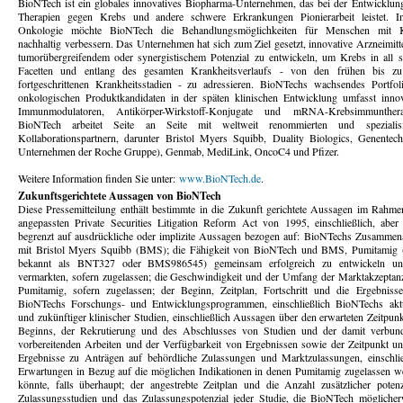
BioNTech ist ein globales innovatives Biopharma-Unternehmen, das bei der Entwicklun
Therapien gegen Krebs und andere schwere Erkrankungen Pionierarbeit leistet. I
Onkologie möchte BioNTech die Behandlungsmöglichkeiten für Menschen mit 
nachhaltig verbessern. Das Unternehmen hat sich zum Ziel gesetzt, innovative Arzneimitt
tumorübergreifendem oder synergistischem Potenzial zu entwickeln, um Krebs in all s
Facetten und entlang des gesamten Krankheitsverlaufs - von den frühen bis z
fortgeschrittenen Krankheitsstadien - zu adressieren. BioNTechs wachsendes Portfol
onkologischen Produktkandidaten in der späten klinischen Entwicklung umfasst innov
Immunmodulatoren, Antikörper-Wirkstoff-Konjugate und mRNA-Krebsimmunthera
BioNTech arbeitet Seite an Seite mit weltweit renommierten und spezialisi
Kollaborationspartnern, darunter Bristol Myers Squibb, Duality Biologics, Genentech
Unternehmen der Roche Gruppe), Genmab, MediLink, OncoC4 und Pfizer.
Weitere Information finden Sie unter:
www.BioNTech.de
.
Zukunftsgerichtete Aussagen von BioNTech
Diese Pressemitteilung enthält bestimmte in die Zukunft gerichtete Aussagen im Rahme
angepassten Private Securities Litigation Reform Act von 1995, einschließlich, aber 
begrenzt auf ausdrückliche oder implizite Aussagen bezogen auf: BioNTechs Zusammena
mit Bristol Myers Squibb (BMS); die Fähigkeit von BioNTech und BMS, Pumitamig 
bekannt als BNT327 oder BMS986545) gemeinsam erfolgreich zu entwickeln u
vermarkten, sofern zugelassen; die Geschwindigkeit und der Umfang der Marktakzeptan
Pumitamig, sofern zugelassen; der Beginn, Zeitplan, Fortschritt und die Ergebniss
BioNTechs Forschungs- und Entwicklungsprogrammen, einschließlich BioNTechs aktu
und zukünftiger klinischer Studien, einschließlich Aussagen über den erwarteten Zeitpun
Beginns, der Rekrutierung und des Abschlusses von Studien und der damit verbun
vorbereitenden Arbeiten und der Verfügbarkeit von Ergebnissen sowie der Zeitpunkt un
Ergebnisse zu Anträgen auf behördliche Zulassungen und Marktzulassungen, einschlie
Erwartungen in Bezug auf die möglichen Indikationen in denen Pumitamig zugelassen w
könnte, falls überhaupt; der angestrebte Zeitplan und die Anzahl zusätzlicher potenzi
Zulassungsstudien und das Zulassungspotenzial jeder Studie, die BioNTech möglicher