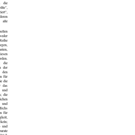
n die
lte",
iert",
deren
 alle
ellen
weder
 Reihe
egen,
nten,
diesen
rden.
: die
h der
r den
en für
ie die
r das
n und
; die
ichen
n und
echs
n für
keit,
keln;
- und
arate