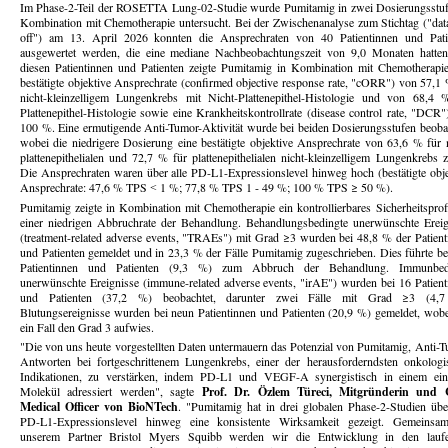
Im Phase-2-Teil der ROSETTA Lung-02-Studie wurde Pumitamig in zwei Dosierungsstuf
Kombination mit Chemotherapie untersucht. Bei der Zwischenanalyse zum Stichtag ("data
off") am 13. April 2026 konnten die Ansprechraten von 40 Patientinnen und Pati
ausgewertet werden, die eine mediane Nachbeobachtungszeit von 9,0 Monaten hatten
diesen Patientinnen und Patienten zeigte Pumitamig in Kombination mit Chemotherapie
bestätigte objektive Ansprechrate (confirmed objective response rate, "cORR") von 57,1 
nicht-kleinzelligem Lungenkrebs mit Nicht-Plattenepithel-Histologie und von 68,4 
Plattenepithel-Histologie sowie eine Krankheitskontrollrate (disease control rate, "DCR
100 %. Eine ermutigende Anti-Tumor-Aktivität wurde bei beiden Dosierungsstufen beobac
wobei die niedrigere Dosierung eine bestätigte objektive Ansprechrate von 63,6 % für n
plattenepithelialen und 72,7 % für plattenepithelialen nicht-kleinzelligem Lungenkrebs z
Die Ansprechraten waren über alle PD-L1-Expressionslevel hinweg hoch (bestätigte obje
Ansprechrate: 47,6 % TPS ˂ 1 %; 77,8 % TPS 1 - 49 %; 100 % TPS ≥ 50 %).
Pumitamig zeigte in Kombination mit Chemotherapie ein kontrollierbares Sicherheitsprofi
einer niedrigen Abbruchrate der Behandlung. Behandlungsbedingte unerwünschte Ereig
(treatment-related adverse events, "TRAEs") mit Grad ≥3 wurden bei 48,8 % der Patient
und Patienten gemeldet und in 23,3 % der Fälle Pumitamig zugeschrieben. Dies führte bei
Patientinnen und Patienten (9,3 %) zum Abbruch der Behandlung. Immunbed
unerwünschte Ereignisse (immune-related adverse events, "irAE") wurden bei 16 Patient
und Patienten (37,2 %) beobachtet, darunter zwei Fälle mit Grad ≥3 (4,
Blutungsereignisse wurden bei neun Patientinnen und Patienten (20,9 %) gemeldet, wobe
ein Fall den Grad 3 aufwies.
"Die von uns heute vorgestellten Daten untermauern das Potenzial von Pumitamig, Anti-T
Antworten bei fortgeschrittenem Lungenkrebs, einer der herausforderndsten onkologi
Indikationen, zu verstärken, indem PD-L1 und VEGF-A synergistisch in einem ein
Molekül adressiert werden", sagte
Prof. Dr. Özlem Türeci, Mitgründerin und 
Medical Officer von BioNTech
. "Pumitamig hat in drei globalen Phase-2-Studien über
PD-L1-Expressionslevel hinweg eine konsistente Wirksamkeit gezeigt. Gemeinsa
unserem Partner Bristol Myers Squibb werden wir die Entwicklung in den lauf