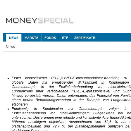
NEWS
MÄRKTE
FONDS
ETF
ZERTIFIKATE
News
Erster bispezifischer PD-(L)1xVEGF-Immunmodulator-Kandidat, zu
globale Daten mit ermutigender Wirksamkeit in Kombination
Chemotherapie in der Erstlinienbehandlung von nicht-kleinzell
Lungenkrebs über verschiedene PD-L1-Expressionslevel und Subt
hinweg vorgestellt werden; Daten untermauern das Potenzial von Pumit
einen neuen Behandlungsstandard in der Therapie von Lungenkreb
etablieren
Pumitamig in Kombination mit Chemotherapie zeigte in
Erstlinienbehandlung von nicht-kleinzelligem Lungenkrebs bei be
untersuchten Dosierungen eine robuste und konsistente Anti-Tumor-Aktivitä
höheren bestätigten objektiven Ansprechraten von 63,6 % bei ni
plattenepithelialen und 72,7 % bei plattenepithelialen Subtypen be
niedrigeren Dosierung