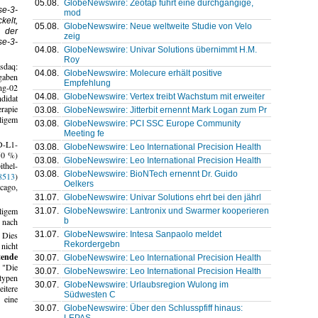
05.08.
GlobeNewswire: Zeotap führt eine durchgängige,
se-3-
mod
kelt,
05.08.
GlobeNewswire: Neue weltweite Studie von Velo
 der
zeig
e-3-
04.08.
GlobeNewswire: Univar Solutions übernimmt H.M.
Roy
sdaq:
04.08.
GlobeNewswire: Molecure erhält positive
aben
Empfehlung
ng-02
04.08.
GlobeNewswire: Vertex treibt Wachstum mit erweiter
didat
rapie
03.08.
GlobeNewswire: Jitterbit ernennt Mark Logan zum Pr
ligem
03.08.
GlobeNewswire: PCI SSC Europe Community
Meeting fe
D-L1-
03.08.
GlobeNewswire: Leo International Precision Health
50 %)
03.08.
GlobeNewswire: Leo International Precision Health
ithel-
03.08.
GlobeNewswire: BioNTech ernennt Dr. Guido
8513
)
Oelkers
cago,
31.07.
GlobeNewswire: Univar Solutions ehrt bei den jährl
ligem
31.07.
GlobeNewswire: Lantronix und Swarmer kooperieren
b
 nach
31.07.
GlobeNewswire: Intesa Sanpaolo meldet
Dies
Rekordergebn
nicht
tende
30.07.
GlobeNewswire: Leo International Precision Health
. "Die
30.07.
GlobeNewswire: Leo International Precision Health
typen
30.07.
GlobeNewswire: Urlaubsregion Wulong im
itere
Südwesten C
 eine
30.07.
GlobeNewswire: Über den Schlusspfiff hinaus:
LEPAS