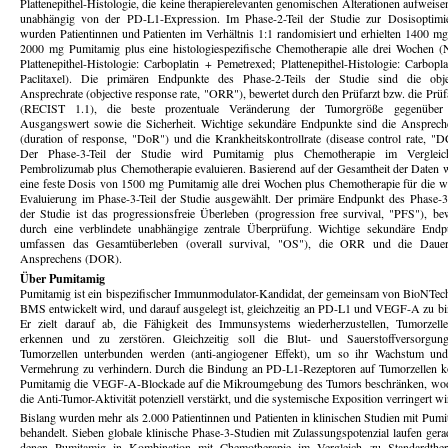
Plattenepithel-Histologie, die keine therapierelevanten genomischen Alterationen aufweis
unabhängig von der PD-L1-Expression. Im Phase-2-Teil der Studie zur Dosisoptimi
wurden Patientinnen und Patienten im Verhältnis 1:1 randomisiert und erhielten 1400 mg
2000 mg Pumitamig plus eine histologiespezifische Chemotherapie alle drei Wochen (N
Plattenepithel-Histologie: Carboplatin + Pemetrexed; Plattenepithel-Histologie: Carbopl
Paclitaxel). Die primären Endpunkte des Phase-2-Teils der Studie sind die obje
Ansprechrate (objective response rate, "ORR"), bewertet durch den Prüfarzt bzw. die Prüf
(RECIST 1.1), die beste prozentuale Veränderung der Tumorgröße gegenübe
Ausgangswert sowie die Sicherheit. Wichtige sekundäre Endpunkte sind die Ansprech
(duration of response, "DoR") und die Krankheitskontrollrate (disease control rate, "D
Der Phase-3-Teil der Studie wird Pumitamig plus Chemotherapie im Verglei
Pembrolizumab plus Chemotherapie evaluieren. Basierend auf der Gesamtheit der Daten 
eine feste Dosis von 1500 mg Pumitamig alle drei Wochen plus Chemotherapie für die we
Evaluierung im Phase-3-Teil der Studie ausgewählt. Der primäre Endpunkt des Phase-3-
der Studie ist das progressionsfreie Überleben (progression free survival, "PFS"), bew
durch eine verblindete unabhängige zentrale Überprüfung. Wichtige sekundäre Endp
umfassen das Gesamtüberleben (overall survival, "OS"), die ORR und die Daue
Ansprechens (DOR).
Über Pumitamig
Pumitamig ist ein bispezifischer Immunmodulator-Kandidat, der gemeinsam von BioNTec
BMS entwickelt wird, und darauf ausgelegt ist, gleichzeitig an PD-L1 und VEGF-A zu bi
Er zielt darauf ab, die Fähigkeit des Immunsystems wiederherzustellen, Tumorzell
erkennen und zu zerstören. Gleichzeitig soll die Blut- und Sauerstoffversorgun
Tumorzellen unterbunden werden (anti-angiogener Effekt), um so ihr Wachstum und
Vermehrung zu verhindern. Durch die Bindung an PD-L1-Rezeptoren auf Tumorzellen k
Pumitamig die VEGF-A-Blockade auf die Mikroumgebung des Tumors beschränken, wo
die Anti-Tumor-Aktivität potenziell verstärkt, und die systemische Exposition verringert wi
Bislang wurden mehr als 2.000 Patientinnen und Patienten in klinischen Studien mit Pumi
behandelt. Sieben globale klinische Phase-3-Studien mit Zulassungspotenzial laufen gera
denen Pumitamig in Kombination mit Chemotherapie im Vergleich zu Standardther