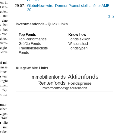
en in
29.07.
GlobeNewswire: Dormer Pramet stellt auf der AMB
 cut-
20
enten
. Bei
1
2
 eine
Investmentfonds - Quick Links
% bei
% bei
") von
Top Fonds
Know-how
htet,
Top Performance
Fondslexikon
icht-
Größte Fonds
Wissenstest
eigte.
Traditionsreichste
Fondstypen
ktive
Fonds
l mit
nisse
Ausgewählte Links
innen
Aktienfonds
 vier
Immobilienfonds
ingte
Rentenfonds
Fondspreise
innen
Investmentfondsgesellschaften
7 %).
i nur
umor-
schen
zigen
Chief
 alle
m mit
enden