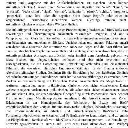
initiiert; und Gespräche mit den Aufsichtsbehörden. In manchen Fällen könne
zukunftsgerichteten Aussagen durch Verwendung von Begriffen wie "wird", "kann", "sol
"erwartet", "beabsichtigt", "plant", "zielt ab", "antizipiert", "glaubt", "schätzt", "prognostiz
"potenziell", "setzt fort" oder die negative Form dieser Begriffe oder einer an
vergleichbaren Terminologie identifiziert werden, allerdings müssen nicht
zukunftsgerichteten Aussagen diese Wörter enthalten.
Die zukunftsgerichteten Aussagen in dieser Pressemitteilung basieren auf BioNTechs aktu
Erwartungen und Überzeugungen hinsichtlich zukünftiger Ereignisse, und sind 
Versprechen noch Garantien. Sie sollten nicht als solche angesehen werden, da sie einer
von bekannten und unbekannten Risiken, Unsicherheiten und anderen Faktoren unterli
von denen viele außerhalb der Kontrolle von BioNTech liegen und die dazu führen kön
dass die tatsächlichen Ergebnisse wesentlich und nachteilig von denen abweichen, die in 
zukunftsgerichteten Aussagen ausdrücklich oder implizit zum Ausdruck gebracht we
Diese Risiken und Ungewissheiten beinhalten, sind aber nicht beschränkt auf
Unwägbarkeiten, die mit Forschung und Entwicklung verbunden sind, einschließlic
Fähigkeit, die erwarteten klinischen Endpunkte, Zeitlinien für den Beginn und/ode
Abschluss klinischer Studien, Zeitlinien für die Einreichung bei den Behörden, Zeitlini
behördliche Zulassungen und/oder Zeitlinien für die Markteinführungen zu erreichen, sow
Risiken im Zusammenhang mit klinischen Daten, einschließlich der Möglichkeit fü
Auftreten ungünstiger neuer präklinischer, klinischer oder sicherheitsrelevanter Date
weitere Analysen vorhandener präklinischer, klinischer oder sicherheitsrelevanter Daten
Art klinischer Daten, die einer ständigen Überprüfung durch Peer-Review, einer behördl
Prüfung und einer Marktinterpretation unterliegen; die Auswirkungen von Zölle
Eskalationen in der Handelspolitik; der Wettbewerb in Bezug auf BioNT
Produktkandidaten; den Zeitplan für und BioNTechs Fähigkeit, behördliche Zulassunge
ihre Produktkandidaten zu erhalten und aufrechtzuerhalten; BioNTechs Fähig
Forschungsmöglichkeiten zu erkennen und Prüfpräparate zu identifizieren und zu entwic
die Fähigkeit und Bereitschaft von BioNTechs Kollaborationspartnern, die Forschungs
Entwicklungsaktivitäten in Bezug auf BioNTechs Produktkandidaten und Prüfpräp