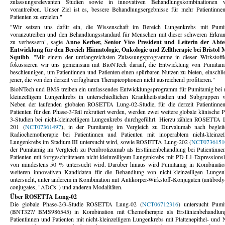
zulassungsrelevanten Studien sowie in innovativen Behandlungskombinationen w
vorantreiben. Unser Ziel ist es, bessere Behandlungsergebnisse für mehr Patientinne
Patienten zu erzielen."
"Wir setzen uns dafür ein, die Wissenschaft im Bereich Lungenkrebs mit Pumi
voranzutreiben und den Behandlungsstandard für Menschen mit dieser schweren Erkra
zu verbessern", sagte
Anne Kerber, Senior Vice President und Leiterin der Abte
Entwicklung für den Bereich Hämatologie, Onkologie und Zelltherapie bei Bristol 
Squibb
. "Mit einem der umfangreichsten Zulassungsprogramme in dieser Wirkstoffk
fokussieren wir uns gemeinsam mit BioNTech darauf, die Entwicklung von Pumitam
beschleunigen, um Patientinnen und Patienten einen spürbaren Nutzen zu bieten, einschli
jener, die von den derzeit verfügbaren Therapieoptionen nicht ausreichend profitieren."
BioNTech und BMS treiben ein umfassendes Entwicklungsprogramm für Pumitamig bei n
kleinzelligem Lungenkrebs in unterschiedlichen Krankheitsstadien und Subgruppen v
Neben der laufenden globalen ROSETTA Lung-02-Studie, für die derzeit Patientinne
Patienten für den Phase-3-Teil rekrutiert werden, werden zwei weitere globale klinische 
3-Studien bei nicht-kleinzelligem Lungenkrebs durchgeführt. Hierzu zählen ROSETTA 
201 (
NCT07361497
), in der Pumitamig im Vergleich zu Durvalumab nach begleit
Radiochemotherapie bei Patientinnen und Patienten mit inoperablem nicht-kleinzel
Lungenkrebs im Stadium III untersucht wird, sowie ROSETTA Lung-202 (
NCT0736151
der Pumitamig im Vergleich zu Pembrolizumab als Erstlinienbehandlung bei Patientinne
Patienten mit fortgeschrittenem nicht-kleinzelligem Lungenkrebs mit PD-L1-Expressionsl
von mindestens 50 % untersucht wird. Darüber hinaus wird Pumitamig in Kombinatio
weiteren innovativen Kandidaten für die Behandlung von nicht-kleinzelligen Lungen
untersucht, unter anderem in Kombination mit Antikörper-Wirkstoff-Konjugaten (antibody
conjugates, "ADCs") und anderen Modalitäten.
Über ROSETTA Lung-02
Die globale Phase-2/3-Studie ROSETTA Lung-02 (
NCT06712316
) untersucht Pumi
(BNT327/ BMS986545) in Kombination mit Chemotherapie als Erstlinienbehandlun
Patientinnen und Patienten mit nicht-kleinzelligem Lungenkrebs mit Plattenepithel- und 