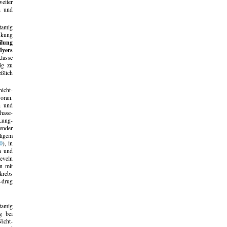
eiter
n und
tamig
nkung
ilung
Myers
lasse
ig zu
eßlich
icht-
oran.
n und
Phase-
Lung-
ender
ligem
0
), in
n und
eveln
n mit
krebs
-drug
tamig
g bei
Nicht-