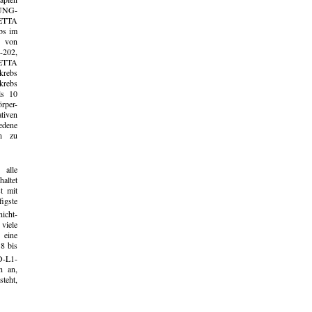
LUNG-
SETTA
bs im
g von
-202,
SETTA
krebs
krebs
ls 10
rper-
tiven
edene
en zu
 alle
altet
t mit
igste
icht-
viele
 eine
8 bis
D-L1-
n an,
teht,