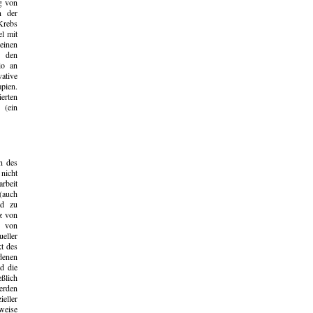
g von
n der
Krebs
el mit
einen
u den
io an
ative
pien.
erten
 (ein
n des
nicht
rbeit
(auch
nd zu
z von
e von
eller
kt des
denen
d die
ßlich
erden
eller
weise