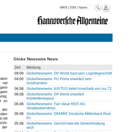
Globe Newswire News
Zeit
Meldung
09:09
GlobeNewswire: DP World baut sein Logistikgeschäft
 dem
04:00
GlobeNewswire: PU Prime erweitert sein
Goldhandels
 mit
igem
06.08.
GlobeNewswire: KAYTUS liefert innerhalb von nur 72
ypen
06.08.
GlobeNewswire: DP World erweitert
amig,
Kühlkettenkapazi
s zu
06.08.
GlobeNewswire: Fair Value REIT-AG:
Vorabbekanntmac
 der
06.08.
GlobeNewswire: DEMIRE Deutsche Mittelstand Real
iden
Es
t mit
cht-
05.08.
GlobeNewswire: Gericht hebt die Geheimhaltung
i der
wich