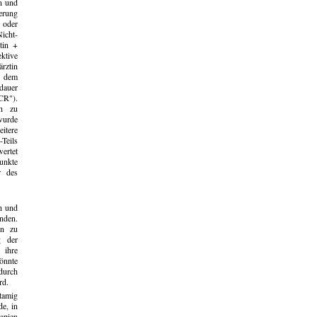
en und
erung
 oder
icht-
atin +
ktive
ärztin
r dem
dauer
CR").
ch zu
wurde
itere
Teils
ertet
unkte
r des
h und
nden.
en zu
g der
 ihre
önnte
durch
rd.
tamig
de, in
apien