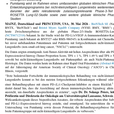
Pumitamig wird im Rahmen eines umfassenden globalen klinischen Pha
Entwicklungsprogramms bei nicht-kleinzelligem Lungenkrebs weiterentwic
darunter der aktiv rekrutierende zulassungsrelevante Phase-3-Teil
ROSETTA Lung-02-Studie sowie zwei weitere globale klinische Phas
Studien
MAINZ, Deutschland und PRINCETON, USA, 30. Mai 2026
-
BioNTech SE
(Na
BNTX, "BioNTech") und
Bristol Myers Squibb Company
(NYSE: BMY, "BMS") g
heute Zwischenergebnisse aus der globalen Phase-2/3-Studie ROSETTA-Lu
(
NCT06712316
) bekannt. In der Studie wird der PD-L1xVEGF-A-Immunmodulator-Kan
Pumitamig (auch bekannt als BNT327 oder BMS-986545) in Kombination mit Chemothe
bei zuvor unbehandelten Patientinnen und Patienten mit fortgeschrittenem nicht-kleinzel
Lungenkrebs (non-small cell lung cancer, "NSCLC") untersucht.
Die Daten zeigten ermutigende Anti-Tumor-Aktivität mit hohen Ansprechraten über alle P
Expressionslevel hinweg (Tumor Proportion Score, TPS < 1 %, TPS 1-49 % und TPS ≥ 
sowohl bei nicht-kleinzelligem Lungenkrebs mit Plattenepithel- als auch Nicht-Plattenep
Histologie. Die Daten werden heute im Rahmen einer Rapid Oral Präsentation (
Abstract #
auf der Jahrestagung der American Society of Clinical Oncology ("ASCO") in Chi
Illinois, vorgestellt.
"Trotz bedeutender Fortschritte der immunonkologischen Behandlung von nicht-kleinzel
Lungenkrebs kommt es bei den meisten fortgeschrittenen Erkrankungen während oder
1
einer Behandlungsphase mit einem PD-(L)1-Checkpoint-Inhibitor zu einem Rückfall.
deutet darauf hin, dass die Ausrichtung auf diesen immunologischen Signalweg allein 
ausreicht, um dauerhafte Ansprechraten zu erzielen", sagte
Dr. Dr. Solange Peters, lei
Prüfärztin und Direktorin der Onkologie am Universitätsspital Lausanne, Schweiz
Wirksamkeitssignale dieses bispezifischen Ansatzes, der robuste Ansprechraten über Sub
und PD-L1-Expressionslevel hinweg erzielte, sind ermutigend. Sie unterstützen die we
Untersuchung von Pumitamig sowie dessen Potenzial, die Behandlungsergebnisse für
breite Patientengruppe mit nicht-kleinzelligem Lungenkrebs zu verbessern."