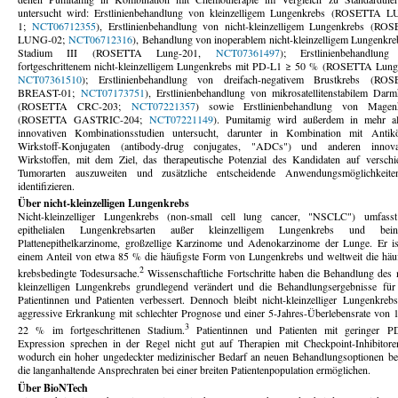
untersucht wird: Erstlinienbehandlung von kleinzelligem Lungenkrebs (ROSETTA 
1;
NCT06712355
), Erstlinienbehandlung von nicht-kleinzelligem Lungenkrebs (RO
LUNG-02;
NCT06712316
), Behandlung von inoperablem nicht-kleinzelligem Lungenkre
Stadium III (ROSETTA Lung-201,
NCT07361497
); Erstlinienbehandlun
fortgeschrittenem nicht-kleinzelligem Lungenkrebs mit PD-L1 ≥ 50 % (ROSETTA Lung
NCT07361510
); Erstlinienbehandlung von dreifach-negativem Brustkrebs (RO
BREAST-01;
NCT07173751
), Erstlinienbehandlung von mikrosatellitenstabilem Darm
(ROSETTA CRC-203;
NCT07221357
) sowie Erstlinienbehandlung von Magen
(ROSETTA GASTRIC-204;
NCT07221149
). Pumitamig wird außerdem in mehr a
innovativen Kombinationsstudien untersucht, darunter in Kombination mit Antikö
Wirkstoff-Konjugaten (antibody-drug conjugates, "ADCs") und anderen innova
Wirkstoffen, mit dem Ziel, das therapeutische Potenzial des Kandidaten auf verschi
Tumorarten auszuweiten und zusätzliche entscheidende Anwendungsmöglichkeit
identifizieren.
Über nicht-kleinzelligen Lungenkrebs
Nicht-kleinzelliger Lungenkrebs (non-small cell lung cancer, "NSCLC") umfasst
epithelialen Lungenkrebsarten außer kleinzelligem Lungenkrebs und beinh
Plattenepithelkarzinome, großzellige Karzinome und Adenokarzinome der Lunge. Er is
einem Anteil von etwa 85 % die häufigste Form von Lungenkrebs und weltweit die häuf
2
krebsbedingte Todesursache.
Wissenschaftliche Fortschritte haben die Behandlung des n
kleinzelligen Lungenkrebs grundlegend verändert und die Behandlungsergebnisse für 
Patientinnen und Patienten verbessert. Dennoch bleibt nicht-kleinzelliger Lungenkrebs
aggressive Erkrankung mit schlechter Prognose und einer 5-Jahres-Überlebensrate von 1
3
22 % im fortgeschrittenen Stadium.
Patientinnen und Patienten mit geringer P
Expression sprechen in der Regel nicht gut auf Therapien mit Checkpoint-Inhibitore
wodurch ein hoher ungedeckter medizinischer Bedarf an neuen Behandlungsoptionen bes
die langanhaltende Ansprechraten bei einer breiten Patientenpopulation ermöglichen.
Über BioNTech