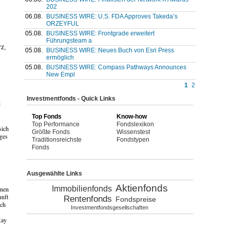
202
06.08.
BUSINESS WIRE: U.S. FDA Approves Takeda’s
ORZEYFUL
05.08.
BUSINESS WIRE: Frontgrade erweitert
Führungsteam a
z,
05.08.
BUSINESS WIRE: Neues Buch von Esri Press
ermöglich
05.08.
BUSINESS WIRE: Compass Pathways Announces
New Empl
1
2
Investmentfonds - Quick Links
d
Top Fonds
Know-how
Top Performance
Fondslexikon
sich
Größte Fonds
Wissenstest
iges
Traditionsreichste
Fondstypen
Fonds
Ausgewählte Links
Aktienfonds
Immobilienfonds
nnen
unft
Rentenfonds
Fondspreise
ich
Investmentfondsgesellschaften
Kay