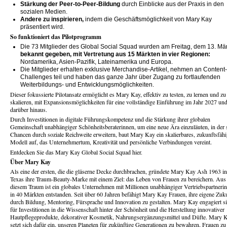
Stärkung der Peer-to-Peer-Bildung
durch Einblicke aus der Praxis in den
sozialen Medien.
Andere zu inspirieren,
indem die Geschäftsmöglichkeit von Mary Kay
präsentiert wird.
So funktioniert das Pilotprogramm
Die 73 Mitglieder des Global Social Squad wurden am Freitag, dem 13. Mär
bekannt gegeben, mit Vertretung aus 15 Märkten in vier Regionen:
Nordamerika, Asien-Pazifik, Lateinamerika und Europa.
Die Mitglieder erhalten exklusive Merchandise-Artikel, nehmen an Content-
Challenges teil und haben das ganze Jahr über Zugang zu fortlaufenden
Weiterbildungs- und Entwicklungsmöglichkeiten.
Dieser fokussierte Pilotansatz ermöglicht es Mary Kay, effektiv zu testen, zu lernen und zu
skalieren, mit Expansionsmöglichkeiten für eine vollständige Einführung im Jahr 2027 un
darüber hinaus.
Durch Investitionen in digitale Führungskompetenz und die Stärkung ihrer globalen
Gemeinschaft unabhängiger Schönheitsberaterinnen, um eine neue Ära einzuläuten, in der 
Chancen durch soziale Reichweite erweitern, baut Mary Kay ein skalierbares, zukunftsfäh
Modell auf, das Unternehmertum, Kreativität und persönliche Verbindungen vereint.
Entdecken Sie das Mary Kay Global Social Squad hier.
Über Mary Kay
Als eine der ersten, die die gläserne Decke durchbrachen, gründete Mary Kay Ash 1963 in
Texas ihre Traum-Beauty-Marke mit einem Ziel: das Leben von Frauen zu bereichern. Aus
diesem Traum ist ein globales Unternehmen mit Millionen unabhängiger Vertriebspartneri
in 40 Märkten entstanden. Seit über 60 Jahren befähigt Mary Kay Frauen, ihre eigene Zuk
durch Bildung, Mentoring, Fürsprache und Innovation zu gestalten. Mary Kay engagiert s
für Investitionen in die Wissenschaft hinter der Schönheit und die Herstellung innovativer
Hautpflegeprodukte, dekorativer Kosmetik, Nahrungsergänzungsmittel und Düfte. Mary 
setzt sich dafür ein, unseren Planeten für zukünftige Generationen zu bewahren, Frauen zu