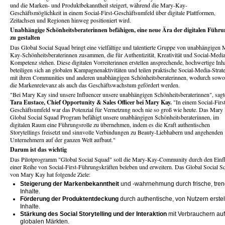
und die Marken- und Produktbekanntheit steigert, während die Mary-Kay-
Geschäftsmöglichkeit in einem Social-First-Geschäftsumfeld über digitale Plattformen,
Zeitachsen und Regionen hinweg positioniert wird.
Unabhängige Schönheitsberaterinnen befähigen, eine neue Ära der digitalen Führ
zu gestalten
Das Global Social Squad bringt eine vielfältige und talentierte Gruppe von unabhängigen 
Kay-Schönheitsberaterinnen zusammen, die für Authentizität, Kreativität und Social-Medi
Kompetenz stehen. Diese digitalen Vorreiterinnen erstellen ansprechende, hochwertige Inha
beteiligen sich an globalen Kampagnenaktivitäten und teilen praktische Social-Media-Strat
mit ihren Communities und anderen unabhängigen Schönheitsberaterinnen, wodurch sowo
die Markenrelevanz als auch das Geschäftswachstum gefördert werden.
"Bei Mary Kay sind unsere Influencer unsere unabhängigen Schönheitsberaterinnen", sagt
Tara Eustace, Chief Opportunity & Sales Officer bei Mary Kay.
"In einem Social-Firs
Geschäftsumfeld war das Potenzial für Vernetzung noch nie so groß wie heute. Das Mary
Global Social Squad Program befähigt unsere unabhängigen Schönheitsberaterinnen, im
digitalen Raum eine Führungsrolle zu übernehmen, indem es die Kraft authentischen
Storytellings freisetzt und sinnvolle Verbindungen zu Beauty-Liebhabern und angehenden
Unternehmern auf der ganzen Welt aufbaut."
Darum ist das wichtig
Das Pilotprogramm "Global Social Squad" soll die Mary-Kay-Community durch den Einf
einer Reihe von Social-First-Führungskräften beleben und erweitern. Das Global Social S
von Mary Kay hat folgende Ziele:
Steigerung der Markenbekanntheit
und -wahrnehmung durch frische, tren
Inhalte.
Förderung der Produktentdeckung
durch authentische, von Nutzern erstel
Inhalte.
Stärkung des Social Storytelling und der Interaktion
mit Verbrauchern auf
globalen Märkten.