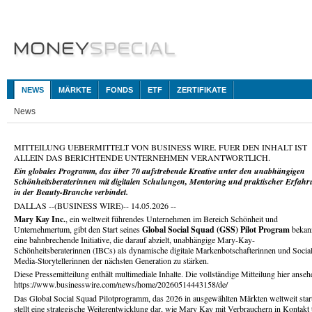
NEWS
MÄRKTE
FONDS
ETF
ZERTIFIKATE
News
MITTEILUNG UEBERMITTELT VON BUSINESS WIRE. FUER DEN INHALT IST
ALLEIN DAS BERICHTENDE UNTERNEHMEN VERANTWORTLICH.
Ein globales Programm, das über 70 aufstrebende Kreative unter den unabhängigen
Schönheitsberaterinnen mit digitalen Schulungen, Mentoring und praktischer Erfah
in der Beauty-Branche verbindet.
DALLAS --(BUSINESS WIRE)-- 14.05.2026 --
Mary Kay Inc.
, ein weltweit führendes Unternehmen im Bereich Schönheit und
Unternehmertum, gibt den Start seines
Global Social Squad (GSS) Pilot Program
bekann
eine bahnbrechende Initiative, die darauf abzielt, unabhängige Mary-Kay-
Schönheitsberaterinnen (IBCs) als dynamische digitale Markenbotschafterinnen und Socia
Media-Storytellerinnen der nächsten Generation zu stärken.
Diese Pressemitteilung enthält multimediale Inhalte. Die vollständige Mitteilung hier anseh
https://www.businesswire.com/news/home/20260514443158/de/
Das Global Social Squad Pilotprogramm, das 2026 in ausgewählten Märkten weltweit start
stellt eine strategische Weiterentwicklung dar, wie Mary Kay mit Verbrauchern in Kontakt t