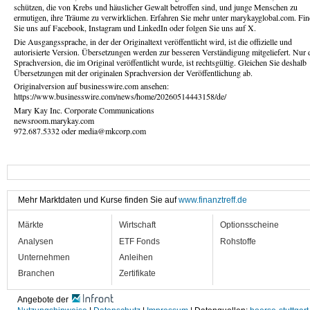
schützen, die von Krebs und häuslicher Gewalt betroffen sind, und junge Menschen zu
ermutigen, ihre Träume zu verwirklichen. Erfahren Sie mehr unter marykayglobal.com. Fi
Sie uns auf Facebook, Instagram und LinkedIn oder folgen Sie uns auf X.
Die Ausgangssprache, in der der Originaltext veröffentlicht wird, ist die offizielle und
autorisierte Version. Übersetzungen werden zur besseren Verständigung mitgeliefert. Nur 
Sprachversion, die im Original veröffentlicht wurde, ist rechtsgültig. Gleichen Sie deshalb
Übersetzungen mit der originalen Sprachversion der Veröffentlichung ab.
Originalversion auf businesswire.com ansehen:
https://www.businesswire.com/news/home/20260514443158/de/
Mary Kay Inc. Corporate Communications
newsroom.marykay.com
972.687.5332 oder media@mkcorp.com
Mehr Marktdaten und Kurse finden Sie auf
www.finanztreff.de
Märkte
Wirtschaft
Optionsscheine
Analysen
ETF Fonds
Rohstoffe
Unternehmen
Anleihen
Branchen
Zertifikate
Angebote der