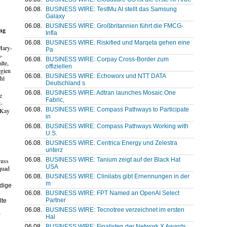
06.08.
BUSINESS WIRE: TestMu AI stellt das Samsung
Galaxy
06.08.
BUSINESS WIRE: Großbritannien führt die FMCG-
ung
Infla
06.08.
BUSINESS WIRE: Riskified und Marqeta gehen eine
Mary-
Pa
a-
06.08.
BUSINESS WIRE: Corpay Cross-Border zum
lte,
offiziellen
egien
06.08.
BUSINESS WIRE: Echoworx und NTT DATA
hl
Deutschland s
06.08.
BUSINESS WIRE: Adtran launches Mosaic One
e
Fabric,
t-
06.08.
BUSINESS WIRE: Compass Pathways to Participate
 Kay
in
06.08.
BUSINESS WIRE: Compass Pathways Working with
U.S.
06.08.
BUSINESS WIRE: Centrica Energy und Zelestra
unterz
06.08.
BUSINESS WIRE: Tanium zeigt auf der Black Hat
luss
USA
quad
06.08.
BUSINESS WIRE: Clinilabs gibt Ernennungen in der
m
dige
06.08.
BUSINESS WIRE: FPT Named an OpenAI Select
Partner
lte
06.08.
BUSINESS WIRE: Tecnotree verzeichnet im ersten
Hal
06.08.
BUSINESS WIRE: Finalisten der Network X Awards