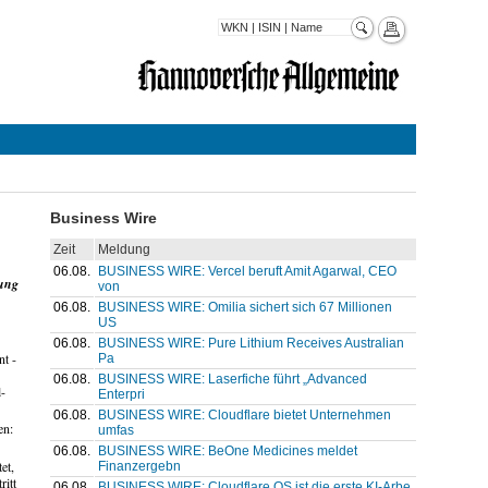
Business Wire
Zeit
Meldung
06.08.
BUSINESS WIRE: Vercel beruft Amit Agarwal, CEO
rung
von
06.08.
BUSINESS WIRE: Omilia sichert sich 67 Millionen
US
06.08.
BUSINESS WIRE: Pure Lithium Receives Australian
t -
Pa
06.08.
BUSINESS WIRE: Laserfiche führt „Advanced
l-
Enterpri
06.08.
BUSINESS WIRE: Cloudflare bietet Unternehmen
en:
umfas
06.08.
BUSINESS WIRE: BeOne Medicines meldet
et,
Finanzergebn
ritt
06.08.
BUSINESS WIRE: Cloudflare OS ist die erste KI-Arbe