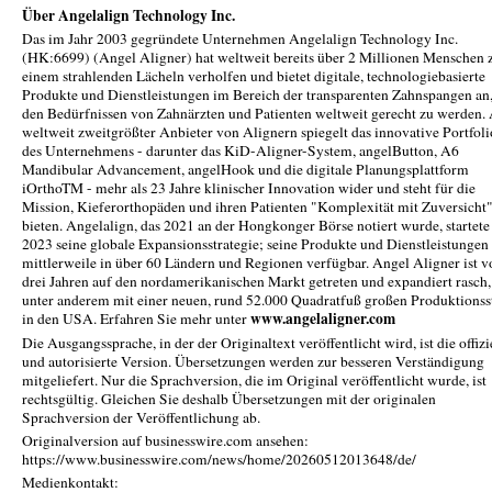
Über Angelalign Technology Inc.
Das im Jahr 2003 gegründete Unternehmen Angelalign Technology Inc.
(HK:6699) (Angel Aligner) hat weltweit bereits über 2 Millionen Menschen 
einem strahlenden Lächeln verholfen und bietet digitale, technologiebasierte
Produkte und Dienstleistungen im Bereich der transparenten Zahnspangen an
den Bedürfnissen von Zahnärzten und Patienten weltweit gerecht zu werden. 
weltweit zweitgrößter Anbieter von Alignern spiegelt das innovative Portfoli
des Unternehmens - darunter das KiD-Aligner-System, angelButton, A6
Mandibular Advancement, angelHook und die digitale Planungsplattform
iOrthoTM - mehr als 23 Jahre klinischer Innovation wider und steht für die
Mission, Kieferorthopäden und ihren Patienten "Komplexität mit Zuversicht"
bieten. Angelalign, das 2021 an der Hongkonger Börse notiert wurde, startete
2023 seine globale Expansionsstrategie; seine Produkte und Dienstleistungen
mittlerweile in über 60 Ländern und Regionen verfügbar. Angel Aligner ist v
drei Jahren auf den nordamerikanischen Markt getreten und expandiert rasch,
unter anderem mit einer neuen, rund 52.000 Quadratfuß großen Produktionsst
www.angelaligner.com
in den USA. Erfahren Sie mehr unter
Die Ausgangssprache, in der der Originaltext veröffentlicht wird, ist die offizi
und autorisierte Version. Übersetzungen werden zur besseren Verständigung
mitgeliefert. Nur die Sprachversion, die im Original veröffentlicht wurde, ist
rechtsgültig. Gleichen Sie deshalb Übersetzungen mit der originalen
Sprachversion der Veröffentlichung ab.
Originalversion auf businesswire.com ansehen:
https://www.businesswire.com/news/home/20260512013648/de/
Medienkontakt: