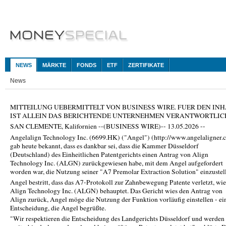
NEWS
MÄRKTE
FONDS
ETF
ZERTIFIKATE
News
MITTEILUNG UEBERMITTELT VON BUSINESS WIRE. FUER DEN INH
IST ALLEIN DAS BERICHTENDE UNTERNEHMEN VERANTWORTLIC
SAN CLEMENTE, Kalifornien --(BUSINESS WIRE)-- 13.05.2026 --
Angelalign Technology Inc. (6699.HK) ("Angel") (http://www.angelaligner.
gab heute bekannt, dass es dankbar sei, dass die Kammer Düsseldorf
(Deutschland) des Einheitlichen Patentgerichts einen Antrag von Align
Technology Inc. (ALGN) zurückgewiesen habe, mit dem Angel aufgefordert
worden war, die Nutzung seiner "A7 Premolar Extraction Solution" einzustel
Angel bestritt, dass das A7-Protokoll zur Zahnbewegung Patente verletzt, wi
Align Technology Inc. (ALGN) behauptet. Das Gericht wies den Antrag von
Align zurück, Angel möge die Nutzung der Funktion vorläufig einstellen - ei
Entscheidung, die Angel begrüßte.
"Wir respektieren die Entscheidung des Landgerichts Düsseldorf und werden