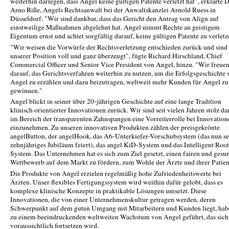
weiterhin darlegen, dass Angel keine gültigen Patente verletzt hat", erklärte D
Arno Riße, Angels Rechtsanwalt bei der Anwaltskanzlei Arnold Ruess in
Düsseldorf. "Wir sind dankbar, dass das Gericht den Antrag von Align auf
einstweilige Maßnahmen abgelehnt hat. Angel nimmt Rechte an geistigem
Eigentum ernst und achtet sorgfältig darauf, keine gültigen Patente zu verletz
"Wir weisen die Vorwürfe der Rechtsverletzung entschieden zurück und sind
unserer Position voll und ganz überzeugt", fügte Richard Hirschland, Chief
Commercial Officer und Senior Vice President von Angel, hinzu. "Wir freuen
darauf, das Gerichtsverfahren weiterhin zu nutzen, um die Erfolgsgeschichte
Angel zu erzählen und dazu beizutragen, weltweit mehr Kunden für Angel zu
gewinnen."
Angel blickt in seiner über 20-jährigen Geschichte auf eine lange Tradition
klinisch orientierter Innovationen zurück. Wir sind seit vielen Jahren stolz da
im Bereich der transparenten Zahnspangen eine Vorreiterrolle bei Innovation
einzunehmen. Zu unseren innovativen Produkten zählen der preisgekrönte
angelButton, der angelHook, das A6-Unterkiefer-Vorschubsystem (das nun se
zehnjähriges Jubiläum feiert), das angel KiD-System und das Intelligent Root
System. Das Unternehmen hat es sich zum Ziel gesetzt, einen fairen und gesu
Wettbewerb auf dem Markt zu fördern, zum Wohle der Ärzte und ihrer Patien
Die Produkte von Angel erzielen regelmäßig hohe Zufriedenheitswerte bei
Ärzten. Unser flexibles Fertigungssystem wird weithin dafür gelobt, dass es
komplexe klinische Konzepte in praktikable Lösungen umsetzt. Diese
Innovationen, die von einer Unternehmenskultur getragen werden, deren
Schwerpunkt auf dem guten Umgang mit Mitarbeitern und Kunden liegt, hab
zu einem beeindruckenden weltweiten Wachstum von Angel geführt, das sich
voraussichtlich fortsetzen wird.