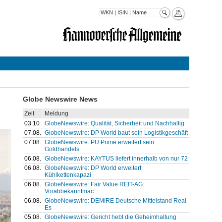
Globe Newswire News
Zeit
Meldung
03:10
GlobeNewswire: Qualität, Sicherheit und Nachhaltig
07.08.
GlobeNewswire: DP World baut sein Logistikgeschäft
07.08.
GlobeNewswire: PU Prime erweitert sein
Goldhandels
06.08.
GlobeNewswire: KAYTUS liefert innerhalb von nur 72
06.08.
GlobeNewswire: DP World erweitert
Kühlkettenkapazi
06.08.
GlobeNewswire: Fair Value REIT-AG:
Vorabbekanntmac
06.08.
GlobeNewswire: DEMIRE Deutsche Mittelstand Real
Es
05.08.
GlobeNewswire: Gericht hebt die Geheimhaltung