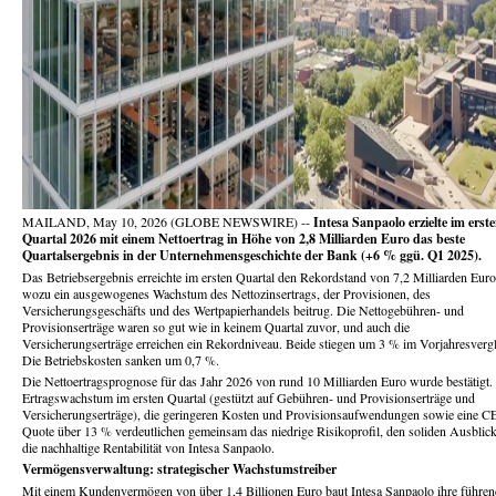
MAILAND, May 10, 2026 (GLOBE NEWSWIRE) --
Intesa Sanpaolo erzielte im erst
Quartal 2026 mit einem Nettoertrag in Höhe von 2,8 Milliarden Euro das beste
Quartalsergebnis in der Unternehmensgeschichte der Bank (+6 % ggü. Q1 2025).
Das Betriebsergebnis erreichte im ersten Quartal den Rekordstand von 7,2 Milliarden Euro
wozu ein ausgewogenes Wachstum des Nettozinsertrags, der Provisionen, des
Versicherungsgeschäfts und des Wertpapierhandels beitrug. Die Nettogebühren- und
Provisionserträge waren so gut wie in keinem Quartal zuvor, und auch die
Versicherungserträge erreichen ein Rekordniveau. Beide stiegen um 3 % im Vorjahresvergl
Die Betriebskosten sanken um 0,7 %.
Die Nettoertragsprognose für das Jahr 2026 von rund 10 Milliarden Euro wurde bestätigt.
Ertragswachstum im ersten Quartal (gestützt auf Gebühren- und Provisionserträge und
Versicherungserträge), die geringeren Kosten und Provisionsaufwendungen sowie eine C
Quote über 13 % verdeutlichen gemeinsam das niedrige Risikoprofil, den soliden Ausblic
die nachhaltige Rentabilität von Intesa Sanpaolo.
Vermögensverwaltung: strategischer Wachstumstreiber
Mit einem Kundenvermögen von über 1,4 Billionen Euro baut Intesa Sanpaolo ihre führen