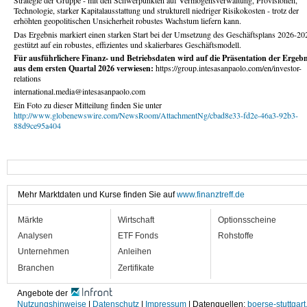
Strategie der Gruppe - mit den Schwerpunkten auf Vermögensverwaltung, Provisionen,
Technologie, starker Kapitalausstattung und strukturell niedriger Risikokosten - trotz der
erhöhten geopolitischen Unsicherheit robustes Wachstum liefern kann.
Das Ergebnis markiert einen starken Start bei der Umsetzung des Geschäftsplans 2026-20
gestützt auf ein robustes, effizientes und skalierbares Geschäftsmodell.
Für ausführlichere Finanz- und Betriebsdaten wird auf die Präsentation der Ergebn
aus dem ersten Quartal 2026 verwiesen:
https://group.intesasanpaolo.com/en/investor-
relations
international.media@intesasanpaolo.com
Ein Foto zu dieser Mitteilung finden Sie unter
http://www.globenewswire.com/NewsRoom/AttachmentNg/cbad8e33-fd2e-46a3-92b3-
88d9ce95a404
Mehr Marktdaten und Kurse finden Sie auf
www.finanztreff.de
Märkte
Wirtschaft
Optionsscheine
Analysen
ETF Fonds
Rohstoffe
Unternehmen
Anleihen
Branchen
Zertifikate
Angebote der
Nutzungshinweise
|
Datenschutz
|
Impressum
| Datenquellen:
boerse-stuttgart