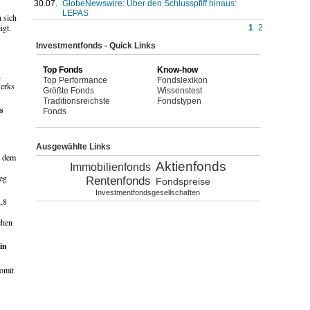
30.07.
GlobeNewswire: Über den Schlusspfiff hinaus:
LEPAS
 sich
igt.
1
2
Investmentfonds - Quick Links
Top Fonds
Know-how
n
Top Performance
Fondslexikon
werks
Größte Fonds
Wissenstest
Traditionsreichste
Fondstypen
s
Fonds
Ausgewählte Links
s dem
Aktienfonds
Immobilienfonds
eg
Rentenfonds
Fondspreise
Investmentfondsgesellschaften
2,8
chen
 in
womit