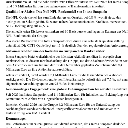
zurückzuführen ist und die hohe strukturelle Effizienz unterstützt. Seit 2022 hat Intesa San
rund 5,7 Milliarden Euro in ihre technologische Transformation investiert.
Qualität der Aktiva: Das Null-NPL-Bankmodell von Intesa Sanpaolo
Die NPL-Quote (netto) lag zum Ende des ersten Quartals bei 0,8 %, womit sie zu den
niedrigsten im Sektor gehört. Es waren nahezu keine notleidenden Kredite zu verzeichnen.
NPL-Deckung stieg auf 49,5 %.
Die annualisierten Risikokosten sanken auf 16 Basispunkte und lagen im Rahmen des Nul
NPL-Bankmodells der Gruppe.
Das starke Risikoprofil von Intesa Sanpaolo wird durch eine robuste Kapitalausstattung
unterstützt: Die CET1-Quote liegt mit 13 % deutlich über den regulatorischen Anforderun
Aktionärsrendite: eine der höchsten im europäischen Bankensektor
Intesa Sanpaolo bietet weiterhin eine der höchsten Aktionärsrenditen im europäischen
Bankensektor. In diesem Jahr beabsichtigt die Gruppe, mit der Abschlussdividende im Mai
dem Aktienrückkauf im Juli und der für den November geplanten Zwischenrendite 9,4
Milliarden Euro an ihre Aktionäre auszuschütten.
Allein im ersten Quartal wurden 2,1 Milliarden Euro für die Barrenditen der Aktionäre
zurückgestellt. Die Dividendenrendite von Intesa Sanpaolo beläuft sich auf 7,5 %, mit eine
allgemeinen Auszahlungsquote von 95 % des Nettoertrags.
Gemeinnütziges Engagement: eine globale Führungsposition bei sozialen Initiativen
Seit 2023 hat Intesa Sanpaolo rund 1,1 Milliarden Euro für Initiativen zur Bekämpfung vo
Armut und zum Abbau von Ungleichheiten bereitgestellt.
Im ersten Quartal 2026 hat die Gruppe 4,2 Milliarden Euro für die Unterstützung der
Nachhaltigkeitswende einschließlich Energieeffizienzmaßnahmen und Initiativen zur
Unterstützung von KMU verteilt.
Kernaussagen
Die Performance im ersten Quartal lässt darauf schließen, dass Intesa Sanpaolo dank der