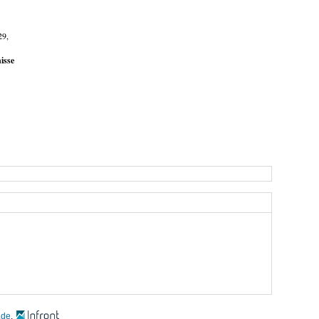
29,
isse
.de
,