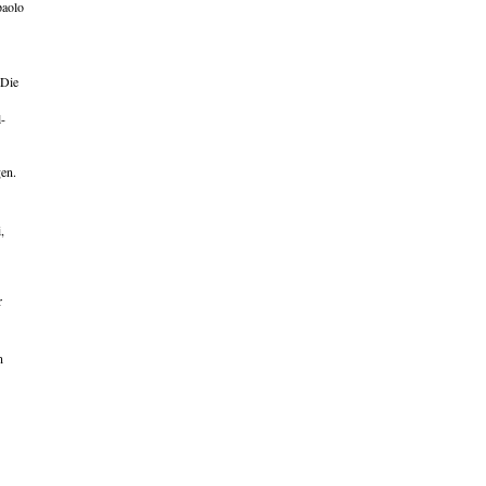
paolo
 Die
l-
gen.
,
r
n