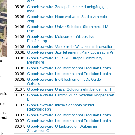
wich
05.08.
GlobeNewswire: Zeotap führt eine durchgängige,
mod
05.08.
GlobeNewswire: Neue weltweite Studie von Velo
zeig
04.08.
GlobeNewswire: Univar Solutions übernimmt H.M.
Roy
04.08.
GlobeNewswire: Molecure erhält positive
Empfehlung
04.08.
GlobeNewswire: Vertex treibt Wachstum mit erweiter
03.08.
GlobeNewswire: Jitterbit ernennt Mark Logan zum Pr
03.08.
GlobeNewswire: PCI SSC Europe Community
en
Meeting fe
03.08.
GlobeNewswire: Leo International Precision Health
03.08.
GlobeNewswire: Leo International Precision Health
,
03.08.
GlobeNewswire: BioNTech ernennt Dr. Guido
Oelkers
31.07.
GlobeNewswire: Univar Solutions ehrt bei den jährl
eich.
31.07.
GlobeNewswire: Lantronix und Swarmer kooperieren
b
 Das
31.07.
GlobeNewswire: Intesa Sanpaolo meldet
Rekordergebn
ET1-
30.07.
GlobeNewswire: Leo International Precision Health
k und
30.07.
GlobeNewswire: Leo International Precision Health
30.07.
GlobeNewswire: Urlaubsregion Wulong im
Südwesten C
de