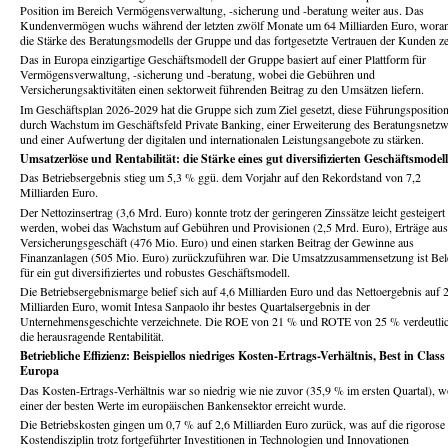
Position im Bereich Vermögensverwaltung, -sicherung und -beratung weiter aus. Das
Kundenvermögen wuchs während der letzten zwölf Monate um 64 Milliarden Euro, woran
die Stärke des Beratungsmodells der Gruppe und das fortgesetzte Vertrauen der Kunden ze
Das in Europa einzigartige Geschäftsmodell der Gruppe basiert auf einer Plattform für
Vermögensverwaltung, -sicherung und -beratung, wobei die Gebühren und
Versicherungsaktivitäten einen sektorweit führenden Beitrag zu den Umsätzen liefern.
Im Geschäftsplan 2026-2029 hat die Gruppe sich zum Ziel gesetzt, diese Führungspositio
durch Wachstum im Geschäftsfeld Private Banking, einer Erweiterung des Beratungsnetz
und einer Aufwertung der digitalen und internationalen Leistungsangebote zu stärken.
Umsatzerlöse und Rentabilität: die Stärke eines gut diversifizierten Geschäftsmodell
Das Betriebsergebnis stieg um 5,3 % ggü. dem Vorjahr auf den Rekordstand von 7,2
Milliarden Euro.
Der Nettozinsertrag (3,6 Mrd. Euro) konnte trotz der geringeren Zinssätze leicht gesteigert
werden, wobei das Wachstum auf Gebühren und Provisionen (2,5 Mrd. Euro), Erträge au
Versicherungsgeschäft (476 Mio. Euro) und einen starken Beitrag der Gewinne aus
Finanzanlagen (505 Mio. Euro) zurückzuführen war. Die Umsatzzusammensetzung ist Bel
für ein gut diversifiziertes und robustes Geschäftsmodell.
Die Betriebsergebnismarge belief sich auf 4,6 Milliarden Euro und das Nettoergebnis auf 
Milliarden Euro, womit Intesa Sanpaolo ihr bestes Quartalsergebnis in der
Unternehmensgeschichte verzeichnete. Die ROE von 21 % und ROTE von 25 % verdeutli
die herausragende Rentabilität.
Betriebliche Effizienz: Beispiellos niedriges Kosten-Ertrags-Verhältnis, Best in Class
Europa
Das Kosten-Ertrags-Verhältnis war so niedrig wie nie zuvor (35,9 % im ersten Quartal), 
einer der besten Werte im europäischen Bankensektor erreicht wurde.
Die Betriebskosten gingen um 0,7 % auf 2,6 Milliarden Euro zurück, was auf die rigorose
Kostendisziplin trotz fortgeführter Investitionen in Technologien und Innovationen