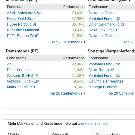
Fondsname
Performance
Fondsname
ASVK Substanz & Wa
70,43%
DekaLux-Geldmarkt:
Plutos Gold Strate
37,90%
Vontobel Fund - US
Huber Portfolio SI
36,46%
UnionGeldmarktFond
ICP Fonds Malachit
33,33%
Deka-FlexZins CF
DJE - Europa PA (E
31,53%
DekaLux-Geldmarkt:
Top 20 Mischfonds
Top 20
Rentenfonds (RF)
Sonstige Wertpapierfond
Fondsname
Performance
Fondsname
ZZ1
22,96%
Vontobel Fund - No
Deka-Institutionel
11,94%
Deka-RohstoffStrat
Weltzins-INVEST P
11,53%
Vontobel Fund - Co
Vontobel Fund - Em
9,64%
Columbia Threadnee
Multizins-INVEST
9,14%
Monega Rohstoffe
Top 20 Rentenfonds
Top 20 Sonstige
Mehr Marktdaten und Kurse finden Sie auf
www.finanztreff.de
Märkte
Wirtschaft
Optionsscheine