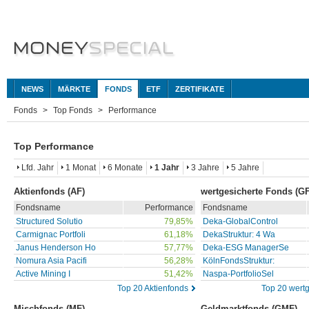
NEWS
MÄRKTE
FONDS
ETF
ZERTIFIKATE
Fonds
Top Fonds
Performance
Top Performance
Lfd. Jahr
1 Monat
6 Monate
1 Jahr
3 Jahre
5 Jahre
Aktienfonds (AF)
wertgesicherte Fonds (GF
Fondsname
Performance
Fondsname
Structured Solutio
79,85%
Deka-GlobalControl
Carmignac Portfoli
61,18%
DekaStruktur: 4 Wa
Janus Henderson Ho
57,77%
Deka-ESG ManagerSe
Nomura Asia Pacifi
56,28%
KölnFondsStruktur:
Active Mining I
51,42%
Naspa-PortfolioSel
Top 20 Aktienfonds
Top 20 wert
Mischfonds (MF)
Geldmarktfonds (GMF)