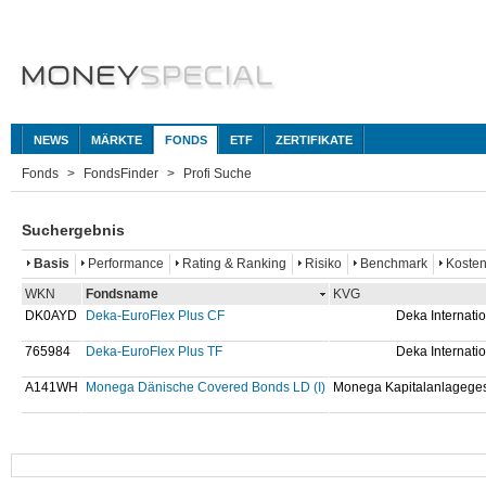
NEWS
MÄRKTE
FONDS
ETF
ZERTIFIKATE
Fonds
FondsFinder
Profi Suche
Suchergebnis
Basis
Performance
Rating & Ranking
Risiko
Benchmark
Koste
WKN
Fondsname
KVG
DK0AYD
Deka-EuroFlex Plus CF
Deka Internatio
765984
Deka-EuroFlex Plus TF
Deka Internatio
A141WH
Monega Dänische Covered Bonds LD (I)
Monega Kapitalanlageges