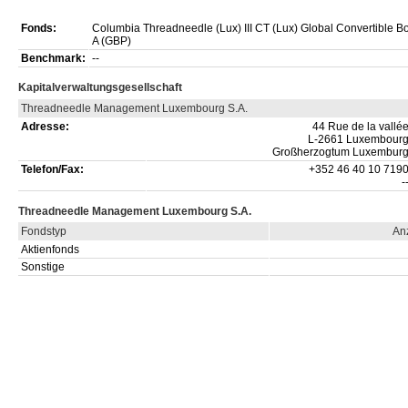
Fonds:
Columbia Threadneedle (Lux) III CT (Lux) Global Convertible B
A (GBP)
Benchmark:
--
Kapitalverwaltungsgesellschaft
Threadneedle Management Luxembourg S.A.
Adresse:
44 Rue de la vallé
L-2661 Luxembour
Großherzogtum Luxembur
Telefon/Fax:
+352 46 40 10 719
-
Threadneedle Management Luxembourg S.A.
Fondstyp
An
Aktienfonds
Sonstige