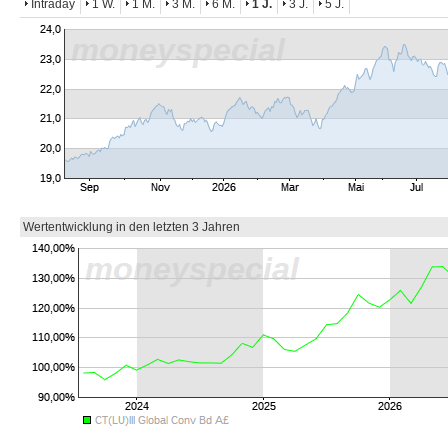
Intraday
1 W.
1 M.
3 M.
6 M.
1 J.
3 J.
5 J.
Wertentwicklung in den letzten 3 Jahren