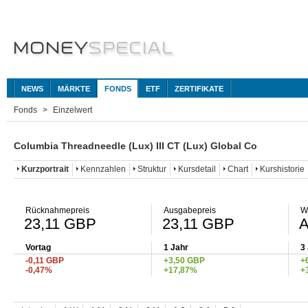
NEWS
MÄRKTE
FONDS
ETF
ZERTIFIKATE
Fonds
Einzelwert
Columbia Threadneedle (Lux) III CT (Lux) Global Co
Kurzportrait
Kennzahlen
Struktur
Kursdetail
Chart
Kurshistorie
Rücknahmepreis
Ausgabepreis
W
23,11 GBP
23,11 GBP
Vortag
1 Jahr
3
-0,11 GBP
+3,50 GBP
+
-0,47%
+17,87%
+