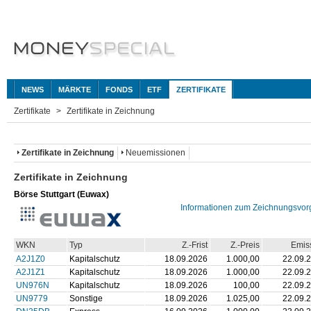
NEWS
MÄRKTE
FONDS
ETF
ZERTIFIKATE
Zertifikate
Zertifikate in Zeichnung
Zertifikate in Zeichnung
Neuemissionen
Zertifikate in Zeichnung
Börse Stuttgart (Euwax)
Informationen zum Zeichnungsvo
WKN
Typ
Z.-Frist
Z.-Preis
Emis
A2J1Z0
Kapitalschutz
18.09.2026
1.000,00
22.09.
A2J1Z1
Kapitalschutz
18.09.2026
1.000,00
22.09.
UN976N
Kapitalschutz
18.09.2026
100,00
22.09.
UN9779
Sonstige
18.09.2026
1.025,00
22.09.