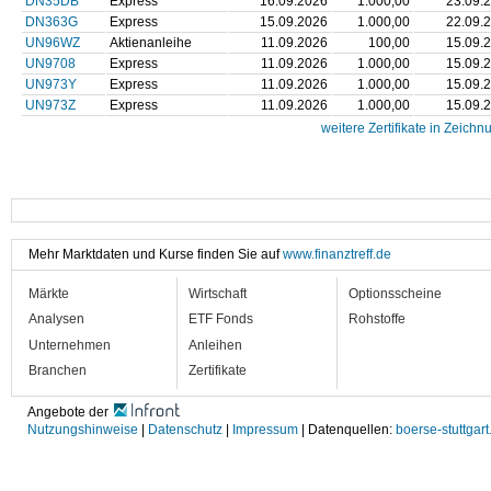
DN35DB
Express
16.09.2026
1.000,00
23.09.
DN363G
Express
15.09.2026
1.000,00
22.09.
UN96WZ
Aktienanleihe
11.09.2026
100,00
15.09.
UN9708
Express
11.09.2026
1.000,00
15.09.
UN973Y
Express
11.09.2026
1.000,00
15.09.
UN973Z
Express
11.09.2026
1.000,00
15.09.
weitere Zertifikate in Zeichn
Mehr Marktdaten und Kurse finden Sie auf
www.finanztreff.de
Märkte
Wirtschaft
Optionsscheine
Analysen
ETF Fonds
Rohstoffe
Unternehmen
Anleihen
Branchen
Zertifikate
Angebote der
Nutzungshinweise
|
Datenschutz
|
Impressum
| Datenquellen:
boerse-stuttgart