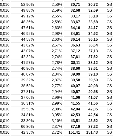
0,010
52,90%
2,50%
30,71
30,72
GS
0,010
49,88%
2,59%
32,68
32,69
GS
0,010
49,12%
2,55%
33,17
33,18
GS
0,010
48,36%
2,59%
33,67
33,68
GS
0,010
47,61%
2,63%
34,16
34,17
GS
0,010
46,92%
2,98%
34,61
34,62
GS
0,010
44,58%
2,63%
36,14
36,15
GS
0,010
43,82%
2,67%
36,63
36,64
GS
0,010
43,07%
2,71%
37,12
37,13
GS
0,010
42,32%
2,74%
37,61
37,62
GS
0,010
41,57%
2,78%
38,11
38,12
GS
0,010
40,80%
2,74%
38,60
38,61
GS
0,010
40,07%
2,84%
39,09
39,10
GS
0,010
39,32%
2,87%
39,58
39,59
GS
0,010
38,53%
2,77%
40,07
40,08
GS
0,010
37,81%
2,94%
40,57
40,58
GS
0,010
37,06%
2,96%
41,06
41,07
GS
0,010
36,31%
2,99%
41,55
41,56
GS
0,010
35,53%
2,89%
42,04
42,05
GS
0,010
34,81%
3,05%
42,53
42,54
GS
0,010
33,30%
3,10%
43,51
43,52
GS
0,010
66,80%
2,37%
87,19
87,22
GS
0,010
42,35%
2,72%
151,41
151,43
GS