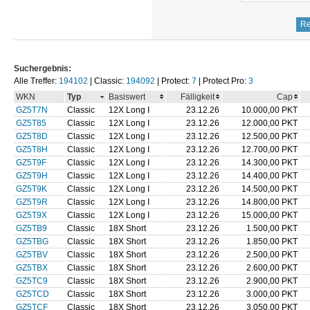
Suchergebnis:
Alle Treffer:
194102
| Classic:
194092
| Protect:
7
| Protect Pro:
3
WKN
Typ
Basiswert
Fälligkeit
Cap
GZ5T7N
Classic
12X Long I
23.12.26
10.000,00 PKT
GZ5T85
Classic
12X Long I
23.12.26
12.000,00 PKT
GZ5T8D
Classic
12X Long I
23.12.26
12.500,00 PKT
GZ5T8H
Classic
12X Long I
23.12.26
12.700,00 PKT
GZ5T9F
Classic
12X Long I
23.12.26
14.300,00 PKT
GZ5T9H
Classic
12X Long I
23.12.26
14.400,00 PKT
GZ5T9K
Classic
12X Long I
23.12.26
14.500,00 PKT
GZ5T9R
Classic
12X Long I
23.12.26
14.800,00 PKT
GZ5T9X
Classic
12X Long I
23.12.26
15.000,00 PKT
GZ5TB9
Classic
18X Short
23.12.26
1.500,00 PKT
GZ5TBG
Classic
18X Short
23.12.26
1.850,00 PKT
GZ5TBV
Classic
18X Short
23.12.26
2.500,00 PKT
GZ5TBX
Classic
18X Short
23.12.26
2.600,00 PKT
GZ5TC9
Classic
18X Short
23.12.26
2.900,00 PKT
GZ5TCD
Classic
18X Short
23.12.26
3.000,00 PKT
GZ5TCF
Classic
18X Short
23.12.26
3.050,00 PKT