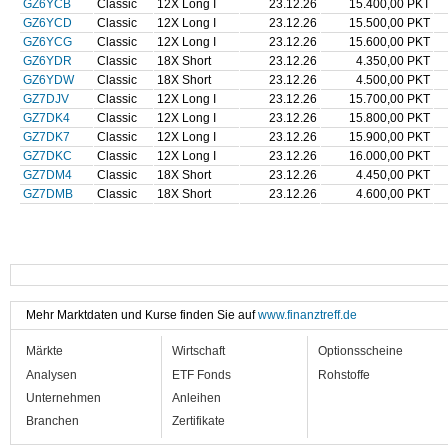
GZ6YCB
Classic
12X Long I
23.12.26
15.400,00 PKT
GZ6YCD
Classic
12X Long I
23.12.26
15.500,00 PKT
GZ6YCG
Classic
12X Long I
23.12.26
15.600,00 PKT
GZ6YDR
Classic
18X Short
23.12.26
4.350,00 PKT
GZ6YDW
Classic
18X Short
23.12.26
4.500,00 PKT
GZ7DJV
Classic
12X Long I
23.12.26
15.700,00 PKT
GZ7DK4
Classic
12X Long I
23.12.26
15.800,00 PKT
GZ7DK7
Classic
12X Long I
23.12.26
15.900,00 PKT
GZ7DKC
Classic
12X Long I
23.12.26
16.000,00 PKT
GZ7DM4
Classic
18X Short
23.12.26
4.450,00 PKT
GZ7DMB
Classic
18X Short
23.12.26
4.600,00 PKT
Mehr Marktdaten und Kurse finden Sie auf
www.finanztreff.de
Märkte
Wirtschaft
Optionsscheine
Analysen
ETF Fonds
Rohstoffe
Unternehmen
Anleihen
Branchen
Zertifikate