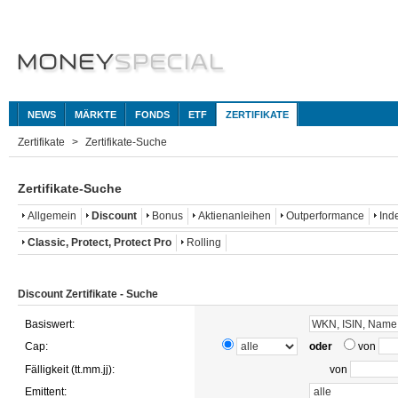
NEWS
MÄRKTE
FONDS
ETF
ZERTIFIKATE
Zertifikate
Zertifikate-Suche
Zertifikate-Suche
Allgemein
Discount
Bonus
Aktienanleihen
Outperformance
Ind
Classic, Protect, Protect Pro
Rolling
Discount Zertifikate - Suche
Basiswert:
Cap:
oder
von
Fälligkeit (tt.mm.jj):
von
Emittent: