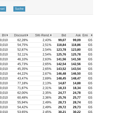
BV
Discount
SW.-Rend.
Bid
Ask
Emi
0,010
62,28%
2,43%
99,07
99,09
GS
0,010
54,75%
2,51%
118,84
118,86
GS
0,010
52,87%
2,54%
123,78
123,80
GS
0,010
52,11%
2,54%
125,76
125,78
GS
0,010
46,10%
2,63%
141,56
141,58
GS
0,010
45,73%
2,65%
142,54
142,56
GS
0,010
45,35%
2,65%
143,52
143,54
GS
0,010
44,22%
2,67%
146,48
146,50
GS
0,010
43,47%
2,69%
148,45
148,47
GS
0,010
77,18%
2,13%
14,87
14,88
GS
0,010
71,87%
2,31%
18,33
18,34
GS
0,010
62,00%
2,35%
24,77
24,78
GS
0,010
60,48%
2,36%
25,76
25,77
GS
0,010
55,94%
2,49%
28,73
28,74
GS
0,010
54,42%
2,49%
29,72
29,73
GS
0,010
53,65%
2,45%
30,21
30,22
GS