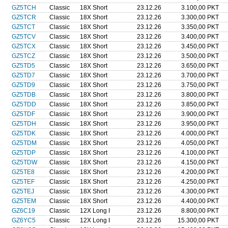
GZ5TCH
Classic
18X Short
23.12.26
3.100,00 PKT
GZ5TCR
Classic
18X Short
23.12.26
3.300,00 PKT
GZ5TCT
Classic
18X Short
23.12.26
3.350,00 PKT
GZ5TCV
Classic
18X Short
23.12.26
3.400,00 PKT
GZ5TCX
Classic
18X Short
23.12.26
3.450,00 PKT
GZ5TCZ
Classic
18X Short
23.12.26
3.500,00 PKT
GZ5TD5
Classic
18X Short
23.12.26
3.650,00 PKT
GZ5TD7
Classic
18X Short
23.12.26
3.700,00 PKT
GZ5TD9
Classic
18X Short
23.12.26
3.750,00 PKT
GZ5TDB
Classic
18X Short
23.12.26
3.800,00 PKT
GZ5TDD
Classic
18X Short
23.12.26
3.850,00 PKT
GZ5TDF
Classic
18X Short
23.12.26
3.900,00 PKT
GZ5TDH
Classic
18X Short
23.12.26
3.950,00 PKT
GZ5TDK
Classic
18X Short
23.12.26
4.000,00 PKT
GZ5TDM
Classic
18X Short
23.12.26
4.050,00 PKT
GZ5TDP
Classic
18X Short
23.12.26
4.100,00 PKT
GZ5TDW
Classic
18X Short
23.12.26
4.150,00 PKT
GZ5TE8
Classic
18X Short
23.12.26
4.200,00 PKT
GZ5TEF
Classic
18X Short
23.12.26
4.250,00 PKT
GZ5TEJ
Classic
18X Short
23.12.26
4.300,00 PKT
GZ5TEM
Classic
18X Short
23.12.26
4.400,00 PKT
GZ6C19
Classic
12X Long I
23.12.26
8.800,00 PKT
GZ6YC5
Classic
12X Long I
23.12.26
15.300,00 PKT