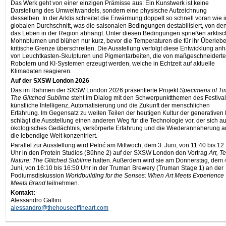
Das Werk geht von einer einzigen Prämisse aus: Ein Kunstwerk ist keine
Darstellung des Umweltwandels, sondern eine physische Aufzeichnung
desselben. In der Arktis schreitet die Erwärmung doppelt so schnell voran wie 
globalen Durchschnitt, was die saisonalen Bedingungen destabilisiert, von de
das Leben in der Region abhängt. Unter diesen Bedingungen sprießen arktis
Mohnblumen und blühen nur kurz, bevor die Temperaturen die für ihr Überleb
kritische Grenze überschreiten. Die Ausstellung verfolgt diese Entwicklung an
von Leuchtkasten-Skulpturen und Pigmentarbeiten, die von maßgeschneidert
Robotern und KI-Systemen erzeugt werden, welche in Echtzeit auf aktuelle
Klimadaten reagieren.
Auf der SXSW London 2026
Das im Rahmen der SXSW London 2026 präsentierte Projekt
Specimens of Ti
The Glitched Sublime
steht im Dialog mit den Schwerpunktthemen des Festival
künstliche Intelligenz, Automatisierung und die Zukunft der menschlichen
Erfahrung. Im Gegensatz zu weiten Teilen der heutigen Kultur der generativen 
schlägt die Ausstellung einen anderen Weg für die Technologie vor, der sich au
ökologisches Gedächtnis, verkörperte Erfahrung und die Wiederannäherung a
die lebendige Welt konzentriert.
Parallel zur Ausstellung wird Petrić am Mittwoch, dem 3. Juni, von 11:40 bis 12
Uhr in den Protein Studios (Bühne 2) auf der SXSW London den Vortrag
Art, T
Nature: The Glitched Sublime
halten. Außerdem wird sie am Donnerstag, dem 
Juni, von 16:10 bis 16:50 Uhr in der Truman Brewery (Truman Stage 1) an der
Podiumsdiskussion
Worldbuilding for the Senses: When Art Meets Experience
Meets Brand
teilnehmen.
Kontakt:
Alessandro Gallini
alessandro@thehouseoffineart.com