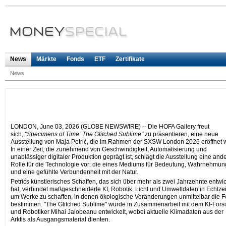
News
Märkte
Fonds
ETF
Zertifikate
News
LONDON, June 03, 2026 (GLOBE NEWSWIRE) -- Die HOFA Gallery freut
sich,
"Specimens of Time: The Glitched Sublime"
zu präsentieren, eine neue
Ausstellung von Maja Petrić, die im Rahmen der SXSW London 2026 eröffnet w
In einer Zeit, die zunehmend von Geschwindigkeit, Automatisierung und
unablässiger digitaler Produktion geprägt ist, schlägt die Ausstellung eine and
Rolle für die Technologie vor: die eines Mediums für Bedeutung, Wahrnehmun
und eine gefühlte Verbundenheit mit der Natur.
Petrićs künstlerisches Schaffen, das sich über mehr als zwei Jahrzehnte entwic
hat, verbindet maßgeschneiderte KI, Robotik, Licht und Umweltdaten in Echtzei
um Werke zu schaffen, in denen ökologische Veränderungen unmittelbar die 
bestimmen. "The Glitched Sublime" wurde in Zusammenarbeit mit dem KI-Fors
und Robotiker Mihai Jalobeanu entwickelt, wobei aktuelle Klimadaten aus der
Arktis als Ausgangsmaterial dienten.