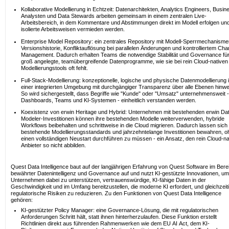
Kollaborative Modellierung in Echtzeit: Datenarchitekten, Analytics Engineers, Busin
Analysten und Data Stewards arbeiten gemeinsam in einem zentralen Live-
Arbeitsbereich, in dem Kommentare und Abstimmungen direkt im Modell erfolgen un
isolierte Arbeitsweisen vermieden werden.
Enterprise Model Repository: ein zentrales Repository mit Modell-Sperrmechanisme
Versionshistorie, Konfliktauflösung bei parallelen Änderungen und kontrolliertem Ch
Management. Dadurch erhalten Teams die notwendige Stabilität und Governance fü
groß angelegte, teamübergreifende Datenprogramme, wie sie bei rein Cloud-nativen
Modellierungstools oft fehlt.
Full-Stack-Modellierung: konzeptionelle, logische und physische Datenmodellierung 
einer integrierten Umgebung mit durchgängiger Transparenz über alle Ebenen hinwe
So wird sichergestellt, dass Begriffe wie "Kunde" oder "Umsatz" unternehmensweit -
Dashboards, Teams und KI-Systemen - einheitlich verstanden werden.
Koexistenz von erwin Heritage und Hybrid: Unternehmen mit bestehenden erwin Da
Modeler-Investitionen können ihre bestehenden Modelle weiterverwenden, hybride
Workflows beibehalten und schrittweise in die Cloud migrieren. Dadurch lassen sich
bestehende Modellierungsstandards und jahrzehntelange Investitionen bewahren, o
einen vollständigen Neustart durchführen zu müssen - ein Ansatz, den rein Cloud-na
Anbieter so nicht abbilden.
Quest Data Intelligence baut auf der langjährigen Erfahrung von Quest Software im Bere
bewährter Datenintelligenz und Governance auf und nutzt KI-gestützte Innovationen, um
Unternehmen dabei zu unterstützen, vertrauenswürdige, KI-fähige Daten in der
Geschwindigkeit und im Umfang bereitzustellen, die moderne KI erfordert, und gleichzeit
regulatorische Risiken zu reduzieren. Zu den Funktionen von Quest Data Intelligence
gehören:
KI-gestützter Policy Manager: eine Governance-Lösung, die mit regulatorischen
Anforderungen Schritt hält, statt ihnen hinterherzulaufen. Diese Funktion erstellt
Richtlinien direkt aus führenden Rahmenwerken wie dem EU AI Act, dem KI-