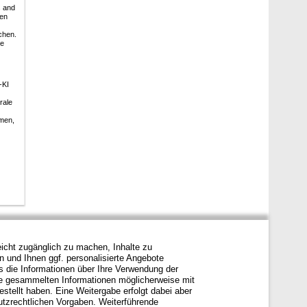
s and
sen
chen.
ve
-KI
rale
hmen,
icht zugänglich zu machen, Inhalte zu
en und Ihnen ggf. personalisierte Angebote
s die Informationen über Ihre Verwendung der
ie gesammelten Informationen möglicherweise mit
stellt haben. Eine Weitergabe erfolgt dabei aber
hutzrechtlichen Vorgaben. Weiterführende