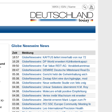
Globe Newswire News
Zeit
Meldung
18:57
GlobeNewswire: KAYTUS liefert innerhalb von nur 72
16:28
GlobeNewswire: DP World erweitert Kühlkettenkapazi
 und
09:50
GlobeNewswire: Fair Value REIT-AG: Vorabbekanntmac
-
09:47
GlobeNewswire: DEMIRE Deutsche Mittelstand Real Es
05.08.
GlobeNewswire: Gericht hebt die Geheimhaltung wich
05.08.
GlobeNewswire: Zeotap führt eine durchgängige, mod
a
05.08.
GlobeNewswire: Neue weltweite Studie von Velo zeig
04.08.
GlobeNewswire: Univar Solutions übernimmt H.M. Roy
04.08.
GlobeNewswire: Molecure erhält positive Empfehlung
04.08.
GlobeNewswire: Vertex treibt Wachstum mit erweiter
03.08.
GlobeNewswire: Jitterbit ernennt Mark Logan zum Pr
 KI-
03.08.
GlobeNewswire: PCI SSC Europe Community Meeting fe
he
03.08.
GlobeNewswire: Leo International Precision Health