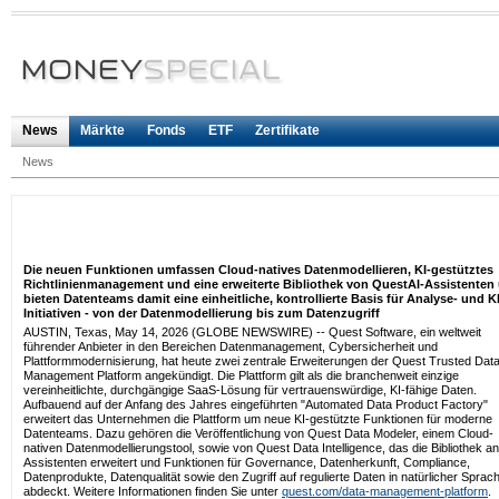
News
Märkte
Fonds
ETF
Zertifikate
News
Die neuen Funktionen umfassen Cloud-natives Datenmodellieren, KI-gestütztes
Richtlinienmanagement und eine erweiterte Bibliothek von QuestAI-Assistenten
bieten Datenteams damit eine einheitliche, kontrollierte Basis für Analyse- und KI
Initiativen - von der Datenmodellierung bis zum Datenzugriff
AUSTIN, Texas, May 14, 2026 (GLOBE NEWSWIRE) -- Quest Software, ein weltweit
führender Anbieter in den Bereichen Datenmanagement, Cybersicherheit und
Plattformmodernisierung, hat heute zwei zentrale Erweiterungen der Quest Trusted Dat
Management Platform angekündigt. Die Plattform gilt als die branchenweit einzige
vereinheitlichte, durchgängige SaaS-Lösung für vertrauenswürdige, KI-fähige Daten.
Aufbauend auf der Anfang des Jahres eingeführten "Automated Data Product Factory"
erweitert das Unternehmen die Plattform um neue KI-gestützte Funktionen für moderne
Datenteams. Dazu gehören die Veröffentlichung von Quest Data Modeler, einem Cloud-
nativen Datenmodellierungstool, sowie von Quest Data Intelligence, das die Bibliothek an
Assistenten erweitert und Funktionen für Governance, Datenherkunft, Compliance,
Datenprodukte, Datenqualität sowie den Zugriff auf regulierte Daten in natürlicher Sprac
abdeckt. Weitere Informationen finden Sie unter
quest.com/data-management-platform
.