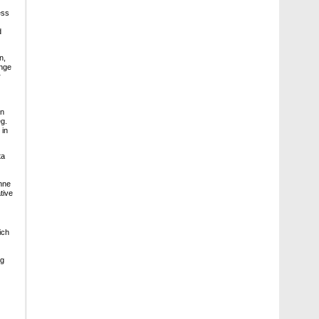
ess
d
n,
ange
r
in
g.
 in
ta
hne
tive
ich
ig