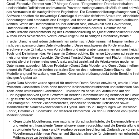
Creel, Executive Director von JP Morgan Chase. "Fragmentierte Datenlandschaften,
uneinheitliche Definitionen und manuelle Prozesse verlangsamen alle Abläufe und schw
das Vertrauen in die nachgelieferten Ergebnisse. Die Datenmodellierungslösungen von 
Software schaffen die notwendige Grundlage durch klar definierte Strukturen, einheitlich
Bedeutungen und standardisierte Designs, auf denen alle weiteren Funktionen aufbauen
können. Wenn die Datenmodelle sauber definiert sind, entwickeln sich Governance,
Datenherkunft und KI-Fähigkeit weitgehend automatisch daraus. Deshalb ist die
kontinuierliche Weiterentwicklung der Datenmodellierung bei Quest entscheidend für den
Aufbau eines skalierbaren, vertrauenswürdigen und KI-fähigen Datenökosystems."
In jeder Branche und jedem Unternehmen sehen sich Datenteams mit fragmentierten un
nicht vertrauenswürdigen Daten konfrontiert. Diese erschweren die KI-Bereitschaft,
erschweren die Einhaltung von Vorschriften und untergraben zusammen mit uneinheitlic
Tools und Definitionen das Vertrauen in Datenprodukte. Bisherige Lösungen adressieren
meist nur einen dieser Aspekte. Die Quest Trusted Data Management Platform hingegen
vereint alle drei in einem einzigen Ansatz und ist gezielt auf die Arbeitsweise moderner
Datenteams ausgelegt. Mit den Produkten Quest Data Modeler und Quest Data Intellige
steuert die Plattform die beiden zentralen Ebenen des modernen Daten-Stacks: die
Modellierung und Verwaltung von Daten. Keine andere Lösung deckt beide Bereiche in 
einzigen Angebot ab.
Quest Data Modeler wurde speziell für moderne Daten-Stacks entwickelt, um die Lücke
zwischen klassischen Tools ohne moderne Kollaborationsfunktionen und schlanken Saa
Tools ohne umfassende Governance-Funktionen zu schließen. Aufbauend auf der
Führungsposition von Quest Software im Bereich Datenmodellierung verbindet die Lösu
KI-gestützte Modellierung mit unternehmensweiter Governance in einem einzigen Angeb
und ermöglicht Echtzeit-Zusammenarbeit, einheitliche fachliche Definitionen sowie
standardisierte Namenskonventionen in Hybrid- und Cloud-Umgebungen wie Microsoft
Fabric, Databricks, Snowflake und weiteren Plattformen. Zu den Funktionen von Quest 
Modeler gehören:
KI-gestützte Modellierung: eine natürliche Sprachschnittstelle, die Datenmodelle erste
und verfeinert, konsistente Namenskonventionen vorschlägt und die Bereitstellung 
strukturierte Vorschlags- und Freigabeprozesse beschleunigt. Dadurch verkürzen s
Modellierungszyklen von Wochen auf Stunden, ohne die für Unternehmen erforderli
Prüfprozesse zu beeinträchtigen.