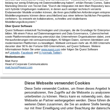
bislang nur wenig Erfahrung mit Datenmodellierung haben", erklärt Renato Comes, Sale
Marketing Director von Tecnet Dati. "Durch die Integration mit dem Mart-Repository las
sich hybride Umgebungen realisieren, in denen auch weniger technisch versierte
Endanwender Modelle erstellen können, die ihren geschäftlichen Anforderungen entspre
Modellierungsteams können diese anschließend aus einer tieferen fachlichen Perspekti
verfeinern. So entsteht ein kollaboratives, schnelles und skalierbares
Modellierungsökosystem."
Über Quest Software
Quest Software entwickelt Technologien und Lösungen, die die Grundlage für Enterprise
bilden. Mit einem Fokus auf Datenmanagement und Data Governance, Cybersicherheit
sowie Plattformmodernisierung unterstützt das Unternehmen Organisationen dabei, zent
Herausforderungen mit vertrauenswürdigen, KI-fähigen Daten, sicheren Identitäten und
modernisierten Plattformen zu bewältigen. Weltweit vertrauen mehr als 45.000 Unterne
darunter über 90 % der Fortune-500-Unternehmen, auf Quest Software. Weitere
Informationen finden Sie unter
www.quest.com
oder folgen Sie Quest Software
auf
LinkedIn
,
Facebook
und
X (vormals Twitter)
.
Medienkontakt:
Matt Hurst
Head of Corporate Communications
matt.hurst@quest.com
Diese Webseite verwendet Cookies
Diese Seite verwendet Cookies, um Ihnen dieses Angebot le
Mehr Marktdaten und Kurse finden Sie auf
www.finanztreff.de
personalisieren, Ihre Zugriffe auf die Webseite zu analysier
unterbreiten zu können. Hierzu kann es notwendig sein, das
Webseite an Partner weitergegeben werden. Diese führen d
Märkte
Wirtschaft
Optionsscheine
weiteren Daten zusammen, die Sie an anderer Stelle bereitge
Analysen
ETF Fonds
Rohstoffe
nur mit Ihrer Einwilligung und unter Beachtung der datensc