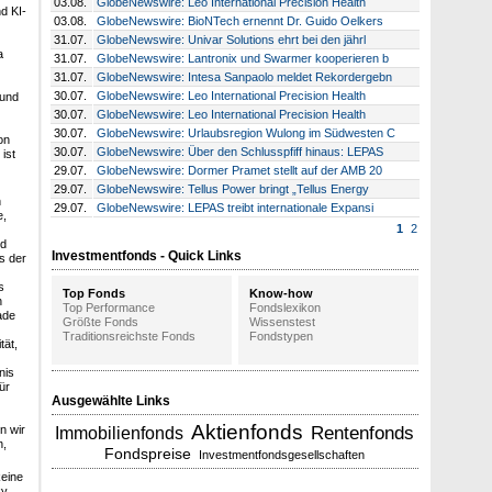
03.08.
GlobeNewswire: Leo International Precision Health
d KI-
03.08.
GlobeNewswire: BioNTech ernennt Dr. Guido Oelkers
31.07.
GlobeNewswire: Univar Solutions ehrt bei den jährl
a
31.07.
GlobeNewswire: Lantronix und Swarmer kooperieren b
31.07.
GlobeNewswire: Intesa Sanpaolo meldet Rekordergebn
30.07.
GlobeNewswire: Leo International Precision Health
 und
30.07.
GlobeNewswire: Leo International Precision Health
30.07.
GlobeNewswire: Urlaubsregion Wulong im Südwesten C
on
30.07.
GlobeNewswire: Über den Schlusspfiff hinaus: LEPAS
ist
29.07.
GlobeNewswire: Dormer Pramet stellt auf der AMB 20
29.07.
GlobeNewswire: Tellus Power bringt „Tellus Energy
h
29.07.
GlobeNewswire: LEPAS treibt internationale Expansi
e,
1
2
nd
Investmentfonds - Quick Links
s der
s
Top Fonds
Know-how
n
Top Performance
Fondslexikon
ade
Größte Fonds
Wissenstest
Traditionsreichste Fonds
Fondstypen
tät,
nis
ür
Ausgewählte Links
Aktienfonds
n wir
Rentenfonds
Immobilienfonds
h,
Fondspreise
Investmentfondsgesellschaften
keine
ky