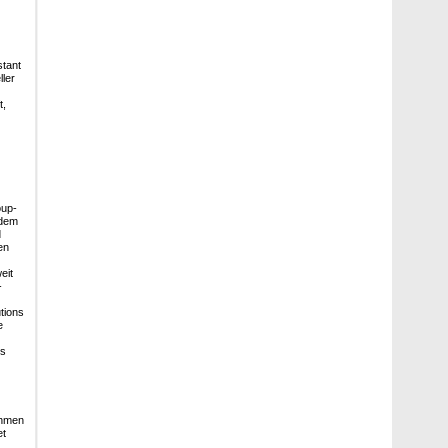
stant
ller
t,
oup-
 dem
d
en
eit
-
tions
e
rs
ehmen
et