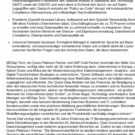
Risikomanagement-Framework des National Institute of Standards and Technology
(NIST) sowie der DSGVO und setzt diese in Echtzeit dort durch, wo auf Daten
zugegriffen wird. Dadurch entsteht ein "Policy-as-Code"-Ansatz mit kontinuierlicher
Compliance-Überwachung und vollständiger Nachvollziehbarkeit.
Erweiterte QuestAI Assistant Library: Aufbauend auf dem QuestAI Stewardship Assi
hilft diese Funktion Unternehmen dabei, Geschäftsglossare bis zu 75 Prozent schne
zu erstellen und neue Datenquellen bis zu zehnmal schneller zu integrieren. Neue
Assistenten decken Bereiche wie Glossar- und Eigentumsverwaltung, Datenherkunf
Compliance, Datenprodukte und Datenqualität ab.
Universal Semantic Assistant: Ermöglicht Abfragen in natürlicher Sprache auf Basis
kontrollierter, vertrauenswürdiger semantischer Daten und schließt damit die Lücke
zwischen fachlichen Fragen und den technischen Daten, die diese beantworten.
MDSap Tech, ein Quest Platinum Partner und SAP Gold Partner innerhalb des Midis-Gr
Ökosystems, verfügt über mehr als 30 Jahre Erfahrung darin, Unternehmen in Europa,
Nahen Osten und Afrika bei der Modernisierung ihrer Datenmanagement-, Analytics- un
Digital-Transformation-Strategien zu unterstützen. "Quest Software setzt mit der neuest
Weiterentwicklung der Datenmodellierung neue Maßstäbe und macht sie kollaborativer,
zugänglicher und effizienter. Der Quest Data Modeler hat das Potenzial, die Beteiligung w
über den klassischen Kreis technischer Anwender hinaus zu erweitern und es Business
Anwendern zu ermöglichen, aktiver am Modellierungsprozess mitzuwirken - ein großer
Mehrwert für Unternehmen jeder Größe", so Ömer Akgül, Technology and Analytics Solu
Manager von MDSap Tech. "Dieses neue Angebot kann Unternehmen erhebliche Vorteil
bringen, darunter eine bessere Abstimmung zwischen Business und IT, schnellere
Iterationszyklen sowie eine präzisere Abbildung geschäftlicher Anforderungen. Besonde
hervorzuheben ist die Integration KI-gestützter Funktionen, die komplexe
Modellierungsaufgaben vereinfachen und die Produktivität nachhaltig steigern können."
Tecnet Dati verfügt über mehr als 30 Jahre Erfahrung als IT-Beratungsunternehmen und
bietet Dienstleistungen in den Bereichen KI, Advanced Analytics, Data Governance und
Datenmanagement sowie weiteren angrenzenden Bereichen an. Zudem ist das Untern
Quest Platinum+ Partner. "Die Benutzeroberfläche ist deutlich intuitiver gestaltet und biet
dennoch alle wesentlichen Inhalte und Kernfunktionen - insbesondere für Anwender, die