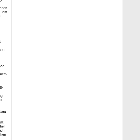
ächen
Quest
e
d
hen
nce
einem
S-
ng
ot
Data
llt
über
ich
chen