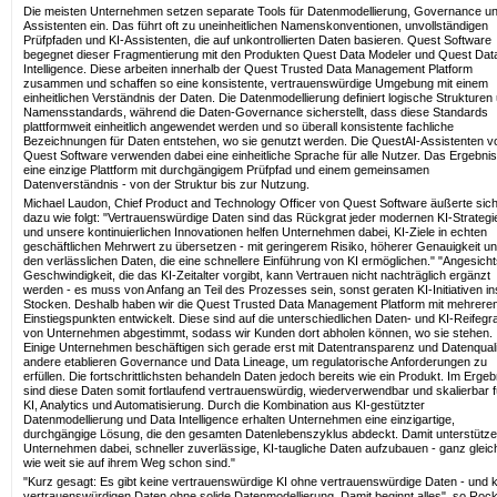
Die meisten Unternehmen setzen separate Tools für Datenmodellierung, Governance un
Assistenten ein. Das führt oft zu uneinheitlichen Namenskonventionen, unvollständigen
Prüfpfaden und KI-Assistenten, die auf unkontrollierten Daten basieren. Quest Software
begegnet dieser Fragmentierung mit den Produkten Quest Data Modeler und Quest Dat
Intelligence. Diese arbeiten innerhalb der Quest Trusted Data Management Platform
zusammen und schaffen so eine konsistente, vertrauenswürdige Umgebung mit einem
einheitlichen Verständnis der Daten. Die Datenmodellierung definiert logische Strukturen
Namensstandards, während die Daten-Governance sicherstellt, dass diese Standards
plattformweit einheitlich angewendet werden und so überall konsistente fachliche
Bezeichnungen für Daten entstehen, wo sie genutzt werden. Die QuestAI-Assistenten v
Quest Software verwenden dabei eine einheitliche Sprache für alle Nutzer. Das Ergebnis 
eine einzige Plattform mit durchgängigem Prüfpfad und einem gemeinsamen
Datenverständnis - von der Struktur bis zur Nutzung.
Michael Laudon, Chief Product and Technology Officer von Quest Software äußerte sic
dazu wie folgt: "Vertrauenswürdige Daten sind das Rückgrat jeder modernen KI-Strategi
und unsere kontinuierlichen Innovationen helfen Unternehmen dabei, KI-Ziele in echten
geschäftlichen Mehrwert zu übersetzen - mit geringerem Risiko, höherer Genauigkeit u
den verlässlichen Daten, die eine schnellere Einführung von KI ermöglichen." "Angesicht
Geschwindigkeit, die das KI-Zeitalter vorgibt, kann Vertrauen nicht nachträglich ergänzt
werden - es muss von Anfang an Teil des Prozesses sein, sonst geraten KI-Initiativen in
Stocken. Deshalb haben wir die Quest Trusted Data Management Platform mit mehrere
Einstiegspunkten entwickelt. Diese sind auf die unterschiedlichen Daten- und KI-Reifegr
von Unternehmen abgestimmt, sodass wir Kunden dort abholen können, wo sie stehen.
Einige Unternehmen beschäftigen sich gerade erst mit Datentransparenz und Datenquali
andere etablieren Governance und Data Lineage, um regulatorische Anforderungen zu
erfüllen. Die fortschrittlichsten behandeln Daten jedoch bereits wie ein Produkt. Im Ergeb
sind diese Daten somit fortlaufend vertrauenswürdig, wiederverwendbar und skalierbar f
KI, Analytics und Automatisierung. Durch die Kombination aus KI-gestützter
Datenmodellierung und Data Intelligence erhalten Unternehmen eine einzigartige,
durchgängige Lösung, die den gesamten Datenlebenszyklus abdeckt. Damit unterstütze
Unternehmen dabei, schneller zuverlässige, KI-taugliche Daten aufzubauen - ganz gleic
wie weit sie auf ihrem Weg schon sind."
"Kurz gesagt: Es gibt keine vertrauenswürdige KI ohne vertrauenswürdige Daten - und 
vertrauenswürdigen Daten ohne solide Datenmodellierung. Damit beginnt alles", so Roc