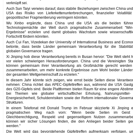
verknüpft sei.
Auch Sun Taiyi verwies darauf, dass stabile Beziehungen zwischen China un
USA das Risiko von Lieferkettenunterbrechungen, finanzieller Volatilitä
geopolitischer Fragmentierung verringern könnten.
Wu Xinbo ergänzte, dass China und die USA als die beiden führe
Technologiemächte der Welt durch pragmatische Zusammenarbeit "Win-
Ergebnisse" erzielen und damit globales Wachstum sowie wissenschaftli
Fortschritt fördern könnten.
Auch Cui Fan, Vizedekan der University of International Business and Econo
betonte, dass beide Länder gemeinsam Verantwortung für die Stabilität
globalen Governance tragen.
Xi Jinping hob diese Verantwortung bereits in Busan hervor: "Die Welt steht 
vor vielen schwierigen Herausforderungen. China und die Vereinigten St
können gemeinsam ihrer Verantwortung als Großmächte gerecht werden
zusammenarbeiten, um mehr konkrete Ergebnisse zum Wohl beider Länder
der gesamten Weltgemeinschaft zu erzielen."
In diesem Jahr könnte sich zeigen, wie ernst beide Seiten diese Verantwo
nehmen: China richtet das APEC-Gipfeltreffen aus, während die USA Gast
des G20-Gipfels sind. Beide Plattformen bieten Raum für eine engere Absti
bei Themen wie globaler wirtschaftlicher Erholung, Nahrungsmittel-
Energiesicherheit, Schuldenrisiken sowie der Reform internationaler Govern
Strukturen.
In einem Telefonat mit Donald Trump im Februar skizzierte Xi Jinping 
pragmatischen Weg nach vorn: "Wenn beide Seiten im Geist
Gleichberechtigung, Respekt und gegenseitigem Nutzen zusammenarbei
können wir sicher Lösungen finden, die den Anliegen beider Seiten ger
werden."
Die Welt wird das bevorstehende Gipfeltreffen aufmerksam verfolgen, u