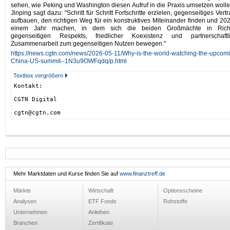
sehen, wie Peking und Washington diesen Aufruf in die Praxis umsetzen wolle
Jinping sagt dazu: "Schritt für Schritt Fortschritte erzielen, gegenseitiges Vert
aufbauen, den richtigen Weg für ein konstruktives Miteinander finden und 20
einem Jahr machen, in dem sich die beiden Großmächte in Rich
gegenseitigen Respekts, friedlicher Koexistenz und partnerschaftli
Zusammenarbeit zum gegenseitigen Nutzen bewegen."
https://news.cgtn.com/news/2026-05-11/Why-is-the-world-watching-the-upcom
China-US-summit--1N3u9OWFqdq/p.html
Textbox vergrößern
Kontakt:
CGTN Digital
cgtn@cgtn.com
Mehr Marktdaten und Kurse finden Sie auf
www.finanztreff.de
Märkte
Wirtschaft
Optionsscheine
Analysen
ETF Fonds
Rohstoffe
Unternehmen
Anleihen
Branchen
Zertifikate