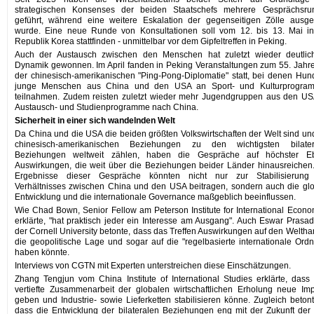
strategischen Konsenses der beiden Staatschefs mehrere Gesprächsru
geführt, während eine weitere Eskalation der gegenseitigen Zölle ausge
wurde. Eine neue Runde von Konsultationen soll vom 12. bis 13. Mai in
Republik Korea stattfinden - unmittelbar vor dem Gipfeltreffen in Peking.
Auch der Austausch zwischen den Menschen hat zuletzt wieder deutlic
Dynamik gewonnen. Im April fanden in Peking Veranstaltungen zum 55. Jahr
der chinesisch-amerikanischen "Ping-Pong-Diplomatie" statt, bei denen Hun
junge Menschen aus China und den USA an Sport- und Kulturprogra
teilnahmen. Zudem reisten zuletzt wieder mehr Jugendgruppen aus den US
Austausch- und Studienprogramme nach China.
Sicherheit in einer sich wandelnden Welt
Da China und die USA die beiden größten Volkswirtschaften der Welt sind un
chinesisch-amerikanischen Beziehungen zu den wichtigsten bilater
Beziehungen weltweit zählen, haben die Gespräche auf höchster E
Auswirkungen, die weit über die Beziehungen beider Länder hinausreichen
Ergebnisse dieser Gespräche könnten nicht nur zur Stabilisierung
Verhältnisses zwischen China und den USA beitragen, sondern auch die gl
Entwicklung und die internationale Governance maßgeblich beeinflussen.
Wie Chad Bown, Senior Fellow am Peterson Institute for International Econo
erklärte, "hat praktisch jeder ein Interesse am Ausgang". Auch Eswar Prasa
der Cornell University betonte, dass das Treffen Auswirkungen auf den Weltha
die geopolitische Lage und sogar auf die "regelbasierte internationale Ord
haben könnte.
Interviews von CGTN mit Experten unterstreichen diese Einschätzungen.
Zhang Tengjun vom China Institute of International Studies erklärte, dass
vertiefte Zusammenarbeit der globalen wirtschaftlichen Erholung neue Im
geben und Industrie- sowie Lieferketten stabilisieren könne. Zugleich betont
dass die Entwicklung der bilateralen Beziehungen eng mit der Zukunft der