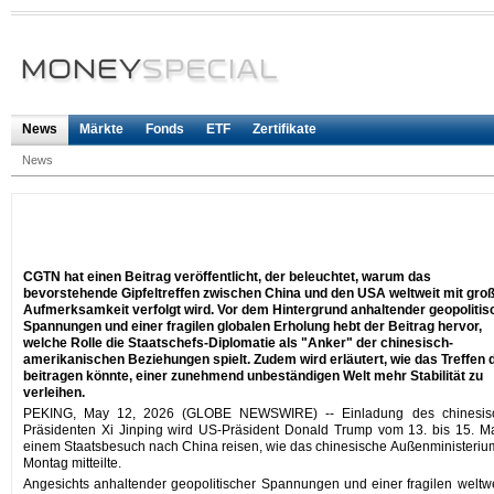
News
Märkte
Fonds
ETF
Zertifikate
News
CGTN hat einen Beitrag veröffentlicht, der beleuchtet, warum das
bevorstehende Gipfeltreffen zwischen China und den USA weltweit mit gro
Aufmerksamkeit verfolgt wird. Vor dem Hintergrund anhaltender geopolitis
Spannungen und einer fragilen globalen Erholung hebt der Beitrag hervor,
welche Rolle die Staatschefs-Diplomatie als "Anker" der chinesisch-
amerikanischen Beziehungen spielt. Zudem wird erläutert, wie das Treffen 
beitragen könnte, einer zunehmend unbeständigen Welt mehr Stabilität zu
verleihen.
PEKING, May 12, 2026 (GLOBE NEWSWIRE) -- Einladung des chinesis
Präsidenten Xi Jinping wird US-Präsident Donald Trump vom 13. bis 15. M
einem Staatsbesuch nach China reisen, wie das chinesische Außenministeri
Montag mitteilte.
Angesichts anhaltender geopolitischer Spannungen und einer fragilen weltw