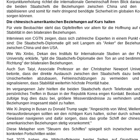
Konjunkturerholung richtet die internationale Gemeinschaft ihren Blick darau
die beiden Staatschefs die Beziehungen zwischen China und den
stabilisieren und somit für mehr dringend benötigte Sicherheit im globalen Ko
sorgen können.
Die chinesisch-amerikanischen Beziehungen auf Kurs halten
Für viele Beobachter steht das Gipfeltreffen vor allem für die Hoffnung auf
Stabilität in den bilateralen Beziehungen.
Interviews von CGTN zeigen, dass sich zahlreiche Experten in einem Punkt 
sind: Die Staatschefs-Diplomatie gilt seit Langem als "Anker" der Bezieh
zwischen China und den USA.
Wie Wu Xinbo, Dekan des Instituts für Internationale Studien an der F
University, erklärte, "gibt die Staatschefs-Diplomatie den Ton an und bestimm
Richtung" der bilateralen Beziehungen.
Auch Sun Taiyi, Associate Professor an der Christopher Newport Univer
betonte, dass der direkte Austausch zwischen den Staatschefs dazu beit
Unsicherheiten abzubauen, Fehleinschätzungen zu vermeiden un
signalisieren, dass Stabilität weiterhin höchste Priorität habe.
Im vergangenen Jahr hielten die beiden Staatschefs durch Telefonate un
persönliches Treffen in Busan in der Republik Korea engen Kontakt. Beobac
zufolge trug dies dazu bei, größere Missverständnisse zu verhindern un
Beziehungen insgesamt stabil zu halten.
Wie Xi Jinping in Busan zu Donald Trump sagte: "Angesichts von Wind, Welle
Herausforderungen sollten wir den richtigen Kurs halten, sicher durch schwi
Gewässer navigieren und dafür sorgen, dass das große Schiff der chines
amerikanischen Beziehungen stetig vorankommt."
Diese Metapher vom "Steuern des Schiffes" spiegelt sich inzwischen au
konkreten Fortschritten wider.
Seit 2025 haben die Wirtschaftsteams beider Seiten auf Grundlage