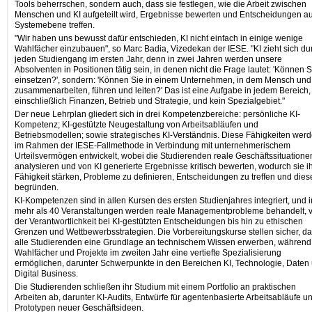
Tools beherrschen, sondern auch, dass sie festlegen, wie die Arbeit zwischen
Menschen und KI aufgeteilt wird, Ergebnisse bewerten und Entscheidungen au
Systemebene treffen.
"Wir haben uns bewusst dafür entschieden, KI nicht einfach in einige wenige
Wahlfächer einzubauen", so Marc Badia, Vizedekan der IESE. "KI zieht sich du
jeden Studiengang im ersten Jahr, denn in zwei Jahren werden unsere
Absolventen in Positionen tätig sein, in denen nicht die Frage lautet: 'Können S
einsetzen?', sondern: 'Können Sie in einem Unternehmen, in dem Mensch und
zusammenarbeiten, führen und leiten?' Das ist eine Aufgabe in jedem Bereich,
einschließlich Finanzen, Betrieb und Strategie, und kein Spezialgebiet."
Der neue Lehrplan gliedert sich in drei Kompetenzbereiche: persönliche KI-
Kompetenz; KI-gestützte Neugestaltung von Arbeitsabläufen und
Betriebsmodellen; sowie strategisches KI-Verständnis. Diese Fähigkeiten wer
im Rahmen der IESE-Fallmethode in Verbindung mit unternehmerischem
Urteilsvermögen entwickelt, wobei die Studierenden reale Geschäftssituatione
analysieren und von KI generierte Ergebnisse kritisch bewerten, wodurch sie i
Fähigkeit stärken, Probleme zu definieren, Entscheidungen zu treffen und dies
begründen.
KI-Kompetenzen sind in allen Kursen des ersten Studienjahres integriert, und i
mehr als 40 Veranstaltungen werden reale Managementprobleme behandelt, 
der Verantwortlichkeit bei KI-gestützten Entscheidungen bis hin zu ethischen
Grenzen und Wettbewerbsstrategien. Die Vorbereitungskurse stellen sicher, d
alle Studierenden eine Grundlage an technischem Wissen erwerben, während
Wahlfächer und Projekte im zweiten Jahr eine vertiefte Spezialisierung
ermöglichen, darunter Schwerpunkte in den Bereichen KI, Technologie, Daten
Digital Business.
Die Studierenden schließen ihr Studium mit einem Portfolio an praktischen
Arbeiten ab, darunter KI-Audits, Entwürfe für agentenbasierte Arbeitsabläufe u
Prototypen neuer Geschäftsideen.