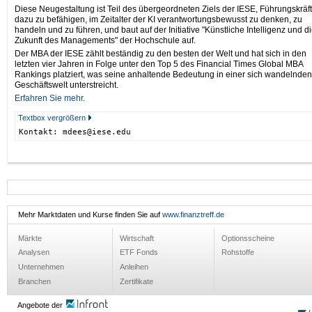
Diese Neugestaltung ist Teil des übergeordneten Ziels der IESE, Führungskräf
dazu zu befähigen, im Zeitalter der KI verantwortungsbewusst zu denken, zu
handeln und zu führen, und baut auf der Initiative "Künstliche Intelligenz und d
Zukunft des Managements" der Hochschule auf.
Der MBA der IESE zählt beständig zu den besten der Welt und hat sich in den
letzten vier Jahren in Folge unter den Top 5 des Financial Times Global MBA
Rankings platziert, was seine anhaltende Bedeutung in einer sich wandelnden
Geschäftswelt unterstreicht.
Erfahren Sie mehr
.
Textbox vergrößern
Kontakt: mdees@iese.edu
Mehr Marktdaten und Kurse finden Sie auf
www.finanztreff.de
Märkte
Wirtschaft
Optionsscheine
Analysen
ETF Fonds
Rohstoffe
Unternehmen
Anleihen
Branchen
Zertifikate
Angebote der