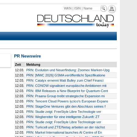
PR Newswire
Zeit
Meldung
12.03.
PRN: Evolution und Neuerfindung: Zoomex Marken-Upg
12.03.
PRN: [MWC 2026] GSMA veröffentlicht Spezifikatione
12.03.
PRN: Catalyx ernennt Matt Bulley zum Chief Financi
12.03.
PRN: CONOW signalisiert europäische Ambitionen mit
12.03.
PRN: IBM Releases a New Blueprint for Quantum-Cent
12.03.
PRN: Praana Group treibt strategische Expansion mi
12.03.
PRN: Tencent Cloud Powers iyzico's European Expans
12.03.
PRN: StageOne Ventures gibt den Abschluss seines f
12.03.
PRN: Studie zeigt: FreeStyle Libre Technologie ver
12.03.
PRN: Wegbereiter für eine intelligente Zukunft: ZT
12.03.
PRN: Studie zeigt: FreeStyle Libre Technologie ver
12.03.
PRN: Turkcell und ZTE/Netaş arbeiten an der nächst
12.03.
PRN: Markel International launches AI Centre of En