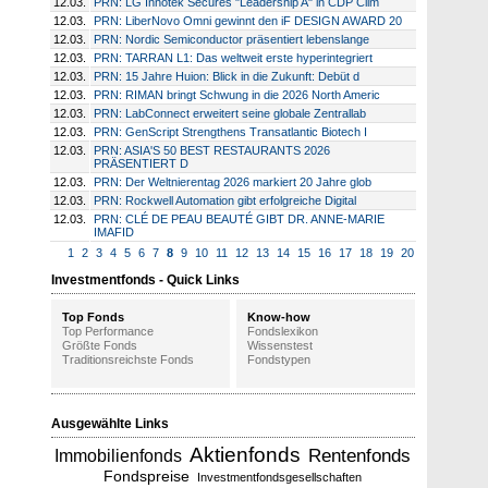
12.03.
PRN: LG Innotek Secures "Leadership A" in CDP Clim
12.03.
PRN: LiberNovo Omni gewinnt den iF DESIGN AWARD 20
12.03.
PRN: Nordic Semiconductor präsentiert lebenslange
12.03.
PRN: TARRAN L1: Das weltweit erste hyperintegriert
12.03.
PRN: 15 Jahre Huion: Blick in die Zukunft: Debüt d
12.03.
PRN: RIMAN bringt Schwung in die 2026 North Americ
12.03.
PRN: LabConnect erweitert seine globale Zentrallab
12.03.
PRN: GenScript Strengthens Transatlantic Biotech I
12.03.
PRN: ASIA'S 50 BEST RESTAURANTS 2026
PRÄSENTIERT D
12.03.
PRN: Der Weltnierentag 2026 markiert 20 Jahre glob
12.03.
PRN: Rockwell Automation gibt erfolgreiche Digital
12.03.
PRN: CLÉ DE PEAU BEAUTÉ GIBT DR. ANNE-MARIE
IMAFID
1
2
3
4
5
6
7
8
9
10
11
12
13
14
15
16
17
18
19
20
Investmentfonds - Quick Links
Top Fonds
Know-how
Top Performance
Fondslexikon
Größte Fonds
Wissenstest
Traditionsreichste Fonds
Fondstypen
Ausgewählte Links
Aktienfonds
Rentenfonds
Immobilienfonds
Fondspreise
Investmentfondsgesellschaften