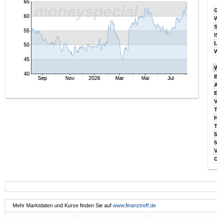
I
W
B
V
T
T
5
Mehr Marktdaten und Kurse finden Sie auf
www.finanztreff.de