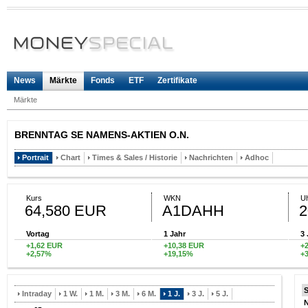
News
Märkte
Fonds
ETF
Zertifikate
Märkte
BRENNTAG SE NAMENS-AKTIEN O.N.
Portrait
Chart
Times & Sales / Historie
Nachrichten
Adhoc
Kurs
WKN
Uh
64,580 EUR
A1DAHH
2
Vortag
1 Jahr
3 
+1,62 EUR
+10,38 EUR
+
+2,57%
+19,15%
+
Intraday
1 W.
1 M.
3 M.
6 M.
1 J.
3 J.
5 J.