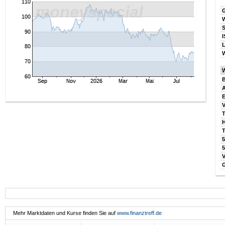
I
W
B
V
T
T
5
Mehr Marktdaten und Kurse finden Sie auf
www.finanztreff.de