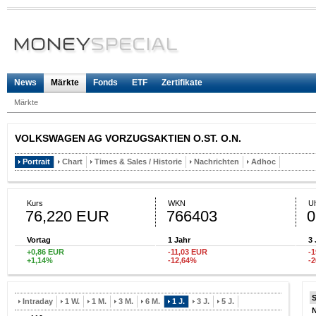
News
Märkte
Fonds
ETF
Zertifikate
Märkte
VOLKSWAGEN AG VORZUGSAKTIEN O.ST. O.N.
Portrait
Chart
Times & Sales / Historie
Nachrichten
Adhoc
Kurs
WKN
Uh
76,220 EUR
766403
0
Vortag
1 Jahr
3 
+0,86 EUR
-11,03 EUR
-
+1,14%
-12,64%
-
Intraday
1 W.
1 M.
3 M.
6 M.
1 J.
3 J.
5 J.