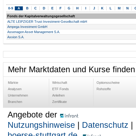
0-9
A
B
C
D
E
F
G
H
I
J
K
L
M
N
Fonds der Kapitalverwaltungsgesellschaft
ALTE LEIPZIGER Trust Investment-Gesellschaft mbH
Ampega Investment GmbH
Assenagon Asset Management S.A.
Axxion S.A.
Mehr Marktdaten und Kurse finden
Märkte
Wirtschaft
Optionsscheine
Analysen
ETF Fonds
Rohstoffe
Unternehmen
Anleihen
Branchen
Zertifikate
Angebote der
Nutzungshinweise
|
Datenschutz
|
boerse-stuttgart.de
,