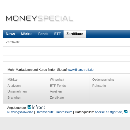
News
Märkte
Fonds
ETF
Zertifikate
Zertifikate
Mehr Marktdaten und Kurse finden Sie auf
www.finanztreff.de
Märkte
Wirtschaft
Optionsscheine
Analysen
ETF Fonds
Rohstoffe
Unternehmen
Anleihen
Branchen
Zertifikate
Angebote der
Nutzungshinweise
|
Datenschutz
|
Impressum
| Datenquellen:
boerse-stuttgart.de
,