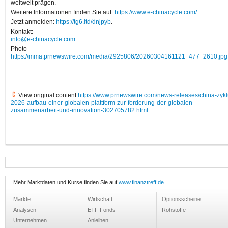
weltweit prägen.
Weitere Informationen finden Sie auf:
https://www.e-chinacycle.com/
.
Jetzt anmelden:
https://tg6.ltd/dnjpyb
.
Kontakt:
info@e-chinacycle.com
Photo -
https://mma.prnewswire.com/media/2925806/20260304161121_477_2610.jpg
View original content:
https://www.prnewswire.com/news-releases/china-zykl
2026-aufbau-einer-globalen-plattform-zur-forderung-der-globalen-
zusammenarbeit-und-innovation-302705782.html
Mehr Marktdaten und Kurse finden Sie auf
www.finanztreff.de
Märkte
Wirtschaft
Optionsscheine
Analysen
ETF Fonds
Rohstoffe
Unternehmen
Anleihen