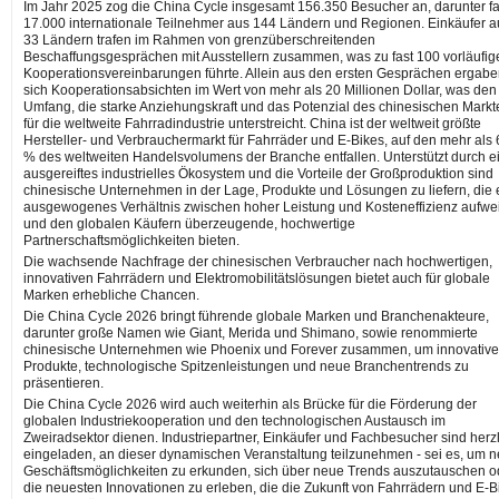
Im Jahr 2025 zog die China Cycle insgesamt 156.350 Besucher an, darunter fa
17.000 internationale Teilnehmer aus 144 Ländern und Regionen. Einkäufer a
33 Ländern trafen im Rahmen von grenzüberschreitenden
Beschaffungsgesprächen mit Ausstellern zusammen, was zu fast 100 vorläufig
Kooperationsvereinbarungen führte. Allein aus den ersten Gesprächen ergab
sich Kooperationsabsichten im Wert von mehr als 20 Millionen Dollar, was den
Umfang, die starke Anziehungskraft und das Potenzial des chinesischen Markt
für die weltweite Fahrradindustrie unterstreicht. China ist der weltweit größte
Hersteller- und Verbrauchermarkt für Fahrräder und E-Bikes, auf den mehr als 
% des weltweiten Handelsvolumens der Branche entfallen. Unterstützt durch e
ausgereiftes industrielles Ökosystem und die Vorteile der Großproduktion sind
chinesische Unternehmen in der Lage, Produkte und Lösungen zu liefern, die 
ausgewogenes Verhältnis zwischen hoher Leistung und Kosteneffizienz aufwe
und den globalen Käufern überzeugende, hochwertige
Partnerschaftsmöglichkeiten bieten.
Die wachsende Nachfrage der chinesischen Verbraucher nach hochwertigen,
innovativen Fahrrädern und Elektromobilitätslösungen bietet auch für globale
Marken erhebliche Chancen.
Die China Cycle 2026 bringt führende globale Marken und Branchenakteure,
darunter große Namen wie Giant, Merida und Shimano, sowie renommierte
chinesische Unternehmen wie Phoenix und Forever zusammen, um innovative
Produkte, technologische Spitzenleistungen und neue Branchentrends zu
präsentieren.
Die China Cycle 2026 wird auch weiterhin als Brücke für die Förderung der
globalen Industriekooperation und den technologischen Austausch im
Zweiradsektor dienen. Industriepartner, Einkäufer und Fachbesucher sind herz
eingeladen, an dieser dynamischen Veranstaltung teilzunehmen - sei es, um 
Geschäftsmöglichkeiten zu erkunden, sich über neue Trends auszutauschen o
die neuesten Innovationen zu erleben, die die Zukunft von Fahrrädern und E-B