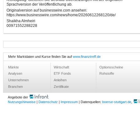
Sprachversion der Veröffentlichung ab.
Originalversion auf businesswire.com ansehen:
https://www.businesswire.com/news/home/20260612268120/de/
Shaikha Almheiri
00971552288228
Mehr Marktdaten und Kurse finden Sie auf
www.finanztreff.de
Märkte
Wirtschaft
Optionsscheine
Analysen
ETF Fonds
Rohstoffe
Unternehmen
Anleihen
Branchen
Zertifikate
Angebote der
Nutzungshinweise
|
Datenschutz
|
Impressum
| Datenquellen:
boerse-stuttgart.de
,