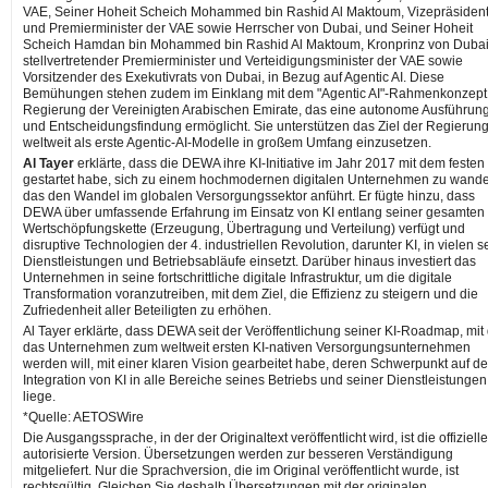
VAE, Seiner Hoheit Scheich Mohammed bin Rashid Al Maktoum, Vizepräsiden
und Premierminister der VAE sowie Herrscher von Dubai, und Seiner Hoheit
Scheich Hamdan bin Mohammed bin Rashid Al Maktoum, Kronprinz von Dubai
stellvertretender Premierminister und Verteidigungsminister der VAE sowie
Vorsitzender des Exekutivrats von Dubai, in Bezug auf Agentic AI. Diese
Bemühungen stehen zudem im Einklang mit dem "Agentic AI"-Rahmenkonzept
Regierung der Vereinigten Arabischen Emirate, das eine autonome Ausführun
und Entscheidungsfindung ermöglicht. Sie unterstützen das Ziel der Regierung
weltweit als erste Agentic-AI-Modelle in großem Umfang einzusetzen.
Al Tayer
erklärte, dass die DEWA ihre KI-Initiative im Jahr 2017 mit dem festen 
gestartet habe, sich zu einem hochmodernen digitalen Unternehmen zu wande
das den Wandel im globalen Versorgungssektor anführt. Er fügte hinzu, dass
DEWA über umfassende Erfahrung im Einsatz von KI entlang seiner gesamten
Wertschöpfungskette (Erzeugung, Übertragung und Verteilung) verfügt und
disruptive Technologien der 4. industriellen Revolution, darunter KI, in vielen s
Dienstleistungen und Betriebsabläufe einsetzt. Darüber hinaus investiert das
Unternehmen in seine fortschrittliche digitale Infrastruktur, um die digitale
Transformation voranzutreiben, mit dem Ziel, die Effizienz zu steigern und die
Zufriedenheit aller Beteiligten zu erhöhen.
Al Tayer erklärte, dass DEWA seit der Veröffentlichung seiner KI-Roadmap, mit
das Unternehmen zum weltweit ersten KI-nativen Versorgungsunternehmen
werden will, mit einer klaren Vision gearbeitet habe, deren Schwerpunkt auf de
Integration von KI in alle Bereiche seines Betriebs und seiner Dienstleistungen
liege.
*Quelle: AETOSWire
Die Ausgangssprache, in der der Originaltext veröffentlicht wird, ist die offiziell
autorisierte Version. Übersetzungen werden zur besseren Verständigung
mitgeliefert. Nur die Sprachversion, die im Original veröffentlicht wurde, ist
rechtsgültig. Gleichen Sie deshalb Übersetzungen mit der originalen