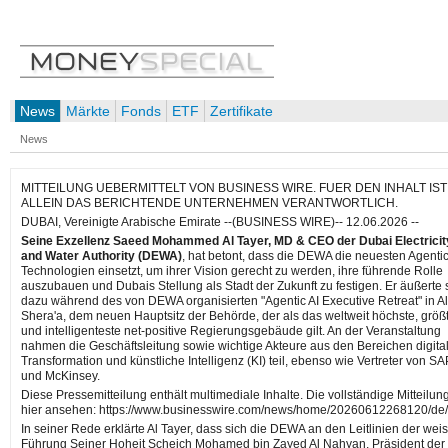
News
Märkte
Fonds
ETF
Zertifikate
News
MITTEILUNG UEBERMITTELT VON BUSINESS WIRE. FUER DEN INHALT IST
ALLEIN DAS BERICHTENDE UNTERNEHMEN VERANTWORTLICH.
DUBAI, Vereinigte Arabische Emirate --(BUSINESS WIRE)-- 12.06.2026 --
Seine Exzellenz Saeed Mohammed Al Tayer, MD & CEO der Dubai Electricit
and Water Authority (DEWA)
, hat betont, dass die DEWA die neuesten Agentic
Technologien einsetzt, um ihrer Vision gerecht zu werden, ihre führende Rolle
auszubauen und Dubais Stellung als Stadt der Zukunft zu festigen. Er äußerte 
dazu während des von DEWA organisierten "Agentic AI Executive Retreat" in Al
Shera'a, dem neuen Hauptsitz der Behörde, der als das weltweit höchste, größ
und intelligenteste net-positive Regierungsgebäude gilt. An der Veranstaltung
nahmen die Geschäftsleitung sowie wichtige Akteure aus den Bereichen digita
Transformation und künstliche Intelligenz (KI) teil, ebenso wie Vertreter von SA
und McKinsey.
Diese Pressemitteilung enthält multimediale Inhalte. Die vollständige Mitteilun
hier ansehen: https://www.businesswire.com/news/home/20260612268120/de/
In seiner Rede erklärte Al Tayer, dass sich die DEWA an den Leitlinien der wei
Führung Seiner Hoheit Scheich Mohamed bin Zayed Al Nahyan, Präsident der