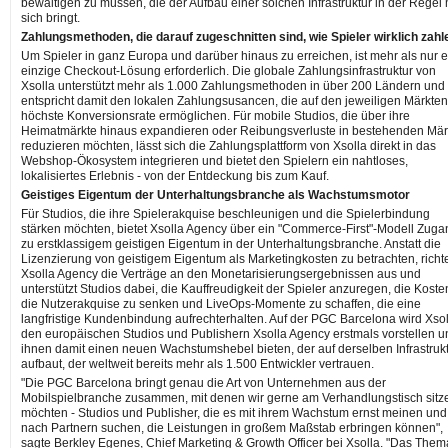
bewältigen zu müssen, die der Aufbau einer solchen Infrastruktur in der Regel 
sich bringt.
Zahlungsmethoden, die darauf zugeschnitten sind, wie Spieler wirklich zahl
Um Spieler in ganz Europa und darüber hinaus zu erreichen, ist mehr als nur 
einzige Checkout-Lösung erforderlich. Die globale Zahlungsinfrastruktur von
Xsolla unterstützt mehr als 1.000 Zahlungsmethoden in über 200 Ländern und
entspricht damit den lokalen Zahlungsusancen, die auf den jeweiligen Märkten
höchste Konversionsrate ermöglichen. Für mobile Studios, die über ihre
Heimatmärkte hinaus expandieren oder Reibungsverluste in bestehenden Mär
reduzieren möchten, lässt sich die Zahlungsplattform von Xsolla direkt in das
Webshop-Ökosystem integrieren und bietet den Spielern ein nahtloses,
lokalisiertes Erlebnis - von der Entdeckung bis zum Kauf.
Geistiges Eigentum der Unterhaltungsbranche als Wachstumsmotor
Für Studios, die ihre Spielerakquise beschleunigen und die Spielerbindung
stärken möchten, bietet Xsolla Agency über ein "Commerce-First"-Modell Zuga
zu erstklassigem geistigen Eigentum in der Unterhaltungsbranche. Anstatt die
Lizenzierung von geistigem Eigentum als Marketingkosten zu betrachten, richt
Xsolla Agency die Verträge an den Monetarisierungsergebnissen aus und
unterstützt Studios dabei, die Kauffreudigkeit der Spieler anzuregen, die Kosten
die Nutzerakquise zu senken und LiveOps-Momente zu schaffen, die eine
langfristige Kundenbindung aufrechterhalten. Auf der PGC Barcelona wird Xsol
den europäischen Studios und Publishern Xsolla Agency erstmals vorstellen u
ihnen damit einen neuen Wachstumshebel bieten, der auf derselben Infrastruk
aufbaut, der weltweit bereits mehr als 1.500 Entwickler vertrauen.
"Die PGC Barcelona bringt genau die Art von Unternehmen aus der
Mobilspielbranche zusammen, mit denen wir gerne am Verhandlungstisch sitz
möchten - Studios und Publisher, die es mit ihrem Wachstum ernst meinen und
nach Partnern suchen, die Leistungen in großem Maßstab erbringen können",
sagte Berkley Egenes, Chief Marketing & Growth Officer bei Xsolla. "Das Them