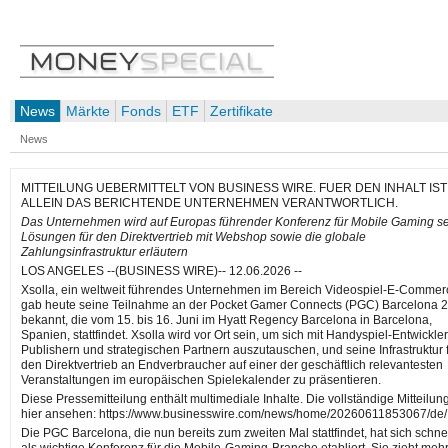
News
Märkte
Fonds
ETF
Zertifikate
News
MITTEILUNG UEBERMITTELT VON BUSINESS WIRE. FUER DEN INHALT IST
ALLEIN DAS BERICHTENDE UNTERNEHMEN VERANTWORTLICH.
Das Unternehmen wird auf Europas führender Konferenz für Mobile Gaming s
Lösungen für den Direktvertrieb mit Webshop sowie die globale
Zahlungsinfrastruktur erläutern
LOS ANGELES --(BUSINESS WIRE)-- 12.06.2026 --
Xsolla, ein weltweit führendes Unternehmen im Bereich Videospiel-E-Commer
gab heute seine Teilnahme an der Pocket Gamer Connects (PGC) Barcelona 
bekannt, die vom 15. bis 16. Juni im Hyatt Regency Barcelona in Barcelona,
Spanien, stattfindet. Xsolla wird vor Ort sein, um sich mit Handyspiel-Entwickler
Publishern und strategischen Partnern auszutauschen, und seine Infrastruktur 
den Direktvertrieb an Endverbraucher auf einer der geschäftlich relevantesten
Veranstaltungen im europäischen Spielekalender zu präsentieren.
Diese Pressemitteilung enthält multimediale Inhalte. Die vollständige Mitteilun
hier ansehen: https://www.businesswire.com/news/home/20260611853067/de/
Die PGC Barcelona, die nun bereits zum zweiten Mal stattfindet, hat sich schne
als wichtige Konferenz für die Mobile-Gaming-Branche etabliert. Sie zieht mehr