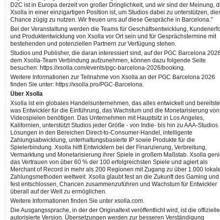
D2C ist in Europa derzeit von großer Dringlichkeit, und wir sind der Meinung, 
Xsolla in einer einzigartigen Position ist, um Studios dabei zu unterstützen, die
Chance zügig zu nutzen. Wir freuen uns auf diese Gespräche in Barcelona."
Bei der Veranstaltung werden die Teams für Geschäftsentwicklung, Kundenerf
und Produktentwicklung von Xsolla vor Ort sein und für Gesprächstermine mit
bestehenden und potenziellen Partnern zur Verfügung stehen.
Studios und Publisher, die daran interessiert sind, auf der PGC Barcelona 2026
dem Xsolla-Team Verbindung aufzunehmen, können dazu folgende Seite
besuchen: https://xsolla.com/events/pgc-barcelona-2026/booking.
Weitere Informationen zur Teilnahme von Xsolla an der PGC Barcelona 2026
finden Sie unter: https://xsolla.pro/PGC-Barcelona.
Über Xsolla
Xsolla ist ein globales Handelsunternehmen, das alles entwickelt und bereitstel
was Entwickler für die Einführung, das Wachstum und die Monetarisierung von
Videospielen benötigen. Das Unternehmen mit Hauptsitz in Los Angeles,
Kalifornien, unterstützt Studios jeder Größe - von Indie- bis hin zu AAA-Studios 
Lösungen in den Bereichen Direct-to-Consumer-Handel, intelligente
Zahlungsabwicklung, unterhaltungsbasierte IP sowie Produkte für die
Spielerbindung. Xsolla hilft Entwicklern bei der Finanzierung, Verbreitung,
Vermarktung und Monetarisierung ihrer Spiele in großem Maßstab. Xsolla geni
das Vertrauen von über 60 % der 100 erfolgreichsten Spiele und agiert als
Merchant of Record in mehr als 200 Regionen mit Zugang zu über 1.000 lokal
Zahlungsmethoden weltweit. Xsolla glaubt fest an die Zukunft des Gaming und 
fest entschlossen, Chancen zusammenzuführen und Wachstum für Entwickler
überall auf der Welt zu ermöglichen.
Weitere Informationen finden Sie unter xsolla.com.
Die Ausgangssprache, in der der Originaltext veröffentlicht wird, ist die offiziell
autorisierte Version. Übersetzungen werden zur besseren Verständigung