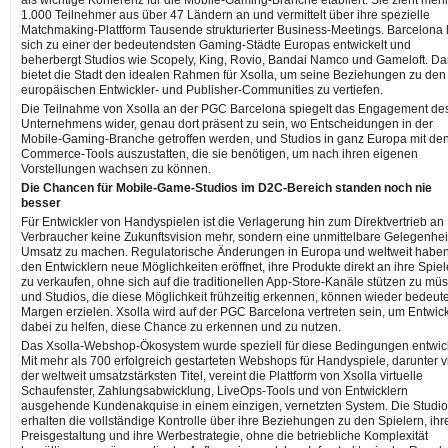
1.000 Teilnehmer aus über 47 Ländern an und vermittelt über ihre spezielle
Matchmaking-Plattform Tausende strukturierter Business-Meetings. Barcelona 
sich zu einer der bedeutendsten Gaming-Städte Europas entwickelt und
beherbergt Studios wie Scopely, King, Rovio, Bandai Namco und Gameloft. Da
bietet die Stadt den idealen Rahmen für Xsolla, um seine Beziehungen zu den
europäischen Entwickler- und Publisher-Communities zu vertiefen.
Die Teilnahme von Xsolla an der PGC Barcelona spiegelt das Engagement de
Unternehmens wider, genau dort präsent zu sein, wo Entscheidungen in der
Mobile-Gaming-Branche getroffen werden, und Studios in ganz Europa mit de
Commerce-Tools auszustatten, die sie benötigen, um nach ihren eigenen
Vorstellungen wachsen zu können.
Die Chancen für Mobile-Game-Studios im D2C-Bereich standen noch nie
besser
Für Entwickler von Handyspielen ist die Verlagerung hin zum Direktvertrieb an
Verbraucher keine Zukunftsvision mehr, sondern eine unmittelbare Gelegenhei
Umsatz zu machen. Regulatorische Änderungen in Europa und weltweit habe
den Entwicklern neue Möglichkeiten eröffnet, ihre Produkte direkt an ihre Spiel
zu verkaufen, ohne sich auf die traditionellen App-Store-Kanäle stützen zu mü
und Studios, die diese Möglichkeit frühzeitig erkennen, können wieder bedeu
Margen erzielen. Xsolla wird auf der PGC Barcelona vertreten sein, um Entwic
dabei zu helfen, diese Chance zu erkennen und zu nutzen.
Das Xsolla-Webshop-Ökosystem wurde speziell für diese Bedingungen entwick
Mit mehr als 700 erfolgreich gestarteten Webshops für Handyspiele, darunter v
der weltweit umsatzstärksten Titel, vereint die Plattform von Xsolla virtuelle
Schaufenster, Zahlungsabwicklung, LiveOps-Tools und von Entwicklern
ausgehende Kundenakquise in einem einzigen, vernetzten System. Die Studi
erhalten die vollständige Kontrolle über ihre Beziehungen zu den Spielern, ihr
Preisgestaltung und ihre Werbestrategie, ohne die betriebliche Komplexität