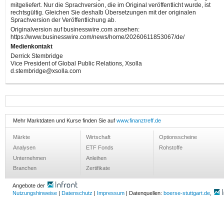
mitgeliefert. Nur die Sprachversion, die im Original veröffentlicht wurde, ist
rechtsgültig. Gleichen Sie deshalb Übersetzungen mit der originalen
Sprachversion der Veröffentlichung ab.
Originalversion auf businesswire.com ansehen:
https://www.businesswire.com/news/home/20260611853067/de/
Medienkontakt
Derrick Stembridge
Vice President of Global Public Relations, Xsolla
d.stembridge@xsolla.com
Mehr Marktdaten und Kurse finden Sie auf
www.finanztreff.de
Märkte
Wirtschaft
Optionsscheine
Analysen
ETF Fonds
Rohstoffe
Unternehmen
Anleihen
Branchen
Zertifikate
Angebote der
Nutzungshinweise
|
Datenschutz
|
Impressum
| Datenquellen:
boerse-stuttgart.de
,