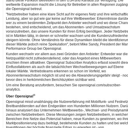
stand diese Funktion Betreibern in den USA und Kanada zur Verfügung. Die
weltweite Expansion macht die Lösung für Betreiber in allen Regionen zugängl
die Opensignal betreut.
"Netzbetreiber haben eine klare Sicht auf ihr eigenes Netz und ihre wirtschaftli
Leistung, aber so gut wie gar keine auf ihre Wettbewerber. Erkenntnisse darübe
wer zu einem bestimmten Zeitpunkt den Anbieter wechselt und wo diese Chan
bestehen, sind entscheidend, um das Abonnenten- und Umsatzwachstum
voranzutreiben, das unsere Kunden für ihren Erfolg benötigen. Jeder Netzbetr
ist in Märkten tätig, in denen er schneller wachsen und die Kundenzufriedenhei
steigern könnte. Ohne Verständnis für diese Dynamiken bleibt die Identifizieru
dieser Märkte jedoch reine Spekulation", betont Mike Sandy, President der Mar
Performance Group bei Opensignal.
Kunden wechseln vor allem aus zwei Gründen den Anbieter: Entweder war die
Netzqualität nicht zufriedenstellend, oder das Angebot eines Mitbewerbers
erschien ihnen attraktiver. Opensignal Subscriber Analytics erfasst sowohl dies
Einflussfaktoren als auch die tatsächlichen Wechselbewegungen auf Ebene
lokaler Märkte. Vertriebsteams erkennen so schon im Vorfeld, wo
Abonnentenwachstum möglich ist und wo die Abwanderungsgefahr steigt - no
bevor dies in herkömmlichen Berichtszyklen sichtbar wird.
Um eine Beratung anzufordern, besuchen Sie opensignal.com/subscriber-
analytics.
®
Über Opensignal
Opensignal misst unabhängig die Nutzererfahrung mit Mobilfunk- und Festnetz
Breitbanddiensten auf den Endgeräten von Hunderten Millionen Nutzern. Dar
hinaus analysiert das Unternehmen Wettbewerbs-, Wechsel- und Preisdynami
zwischen Netzbetreibern. Diese Messungen zeigen Netzbetreibern, in welche
Bereichen ihre Netze das Potenzial haben, neue Kunden zu gewinnen, wo ihr
Marktpositionierung dazu beiträgt, bestehende Kunden zu halten und bei wel
Investitionen der höchste finanzielle Ertrag zu erwarten ist - von