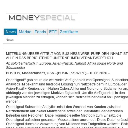
News
Märkte
Fonds
ETF
Zertifikate
News
MITTEILUNG UEBERMITTELT VON BUSINESS WIRE. FUER DEN INHALT IST
ALLEIN DAS BERICHTENDE UNTERNEHMEN VERANTWORTLICH.
Ab sofort erhältlich in Europa, Asien-Pazifik, Nahost, Afrika sowie Nord- und
Südamerika
BOSTON, Massachusetts, USA --(BUSINESS WIRE)-- 10.06.2026 --
®
Opensignal
gab heute die weltweite Verfügbarkeit von Opensignal Subscribe
AnalyticsTM bekannt und bietet die Lösung nun Netzbetreibern in Europa, der
Asien-Pazifik-Region, dem Nahen Osten, Afrika und Nord- und Südamerika an,
abhängig von der jeweiligen Marktverfügbarkeit. Um die Verfügbarkeit in den
jeweiligen Märkten zu erfragen, können sich Netzbetreiber direkt an Opensign
wenden.
Opensignal Subscriber Analytics misst den Wechsel von Kunden zwischen
Netzbetreibern auf lokaler Marktebene sowie den Marktanteil der einzelnen
Betreiber und Regionen. Dabei kommt dieselbe Methodik zum Einsatz, die
Opensignal auf seiner gesamten Messplattform anwendet. Diese Daten erfasst
Opensignal durch die Auswertung von Millionen von Endgeräten weltweit. Bisl