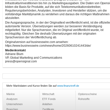
Infrastrukturinvestitionen bis hin zu Marketingausgaben. Die Daten von Opens
bilden die Basis für Produkte, auf die sich Telekommunikationsbetreiber,
Regulierungsbehörden, Analysten, Investoren und Hersteller stützen, um die
vollständige Marktdynamik zu verstehen und daraus die richtigen Maßnahmen
abzuleiten.
Die Ausgangssprache, in der der Originaltext veröffentlicht wird, ist die offiziell
autorisierte Version. Übersetzungen werden zur besseren Verständigung
mitgeliefert. Nur die Sprachversion, die im Original veröffentlicht wurde, ist
rechtsgültig. Gleichen Sie deshalb Übersetzungen mit der originalen
Sprachversion der Veröffentlichung ab.
Originalversion auf businesswire.com ansehen:
https://www.businesswire.com/news/home/20260610241443/de/
Medienkontakt
Adriane Blum
VP, Global Marketing and Communications
press@opensignal.com
Mehr Marktdaten und Kurse finden Sie auf
www.finanztreff.de
Märkte
Wirtschaft
Optionsscheine
Analysen
ETF Fonds
Rohstoffe
Unternehmen
Anleihen
Branchen
Zertifikate