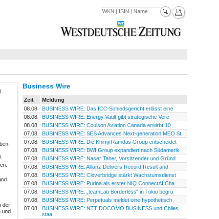
Business Wire
N
Zeit
Meldung
08.08.
BUSINESS WIRE: Das ICC-Schiedsgericht erlässt eine
08.08.
BUSINESS WIRE: Energy Vault gibt strategische Vere
08.08.
BUSINESS WIRE: Coulson Aviation Canada erwirbt 10
07.08.
BUSINESS WIRE: SES Advances Next-generation MEO St
07.08.
BUSINESS WIRE: Die Khimji Ramdas Group entscheidet
ben.
07.08.
BUSINESS WIRE: BWI Group expandiert nach Südamerik
.
07.08.
BUSINESS WIRE: Naser Taher, Vorsitzender und Gründ
hen:
07.08.
BUSINESS WIRE: Allianz Delivers Record Result and
07.08.
BUSINESS WIRE: Cleverbridge stärkt Wachstumsdienst
und
07.08.
BUSINESS WIRE: Purina als erster NIQ ConnectAI Cha
07.08.
BUSINESS WIRE: „teamLab Borderless“ in Tokio begrü
07.08.
BUSINESS WIRE: Perpetuals meldet eine hypothetisch
n der
07.08.
BUSINESS WIRE: NTT DOCOMO BUSINESS und Chiles
n und
staa