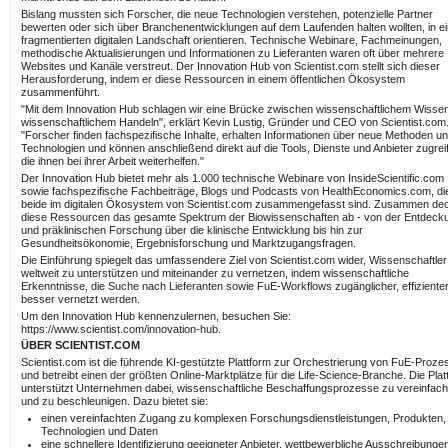
Bislang mussten sich Forscher, die neue Technologien verstehen, potenzielle Partner
bewerten oder sich über Branchenentwicklungen auf dem Laufenden halten wollten, in ei
fragmentierten digitalen Landschaft orientieren. Technische Webinare, Fachmeinungen,
methodische Aktualisierungen und Informationen zu Lieferanten waren oft über mehrere
Websites und Kanäle verstreut. Der Innovation Hub von Scientist.com stellt sich dieser
Herausforderung, indem er diese Ressourcen in einem öffentlichen Ökosystem
zusammenführt.
"Mit dem Innovation Hub schlagen wir eine Brücke zwischen wissenschaftlichem Wisse
wissenschaftlichem Handeln", erklärt Kevin Lustig, Gründer und CEO von Scientist.com
"Forscher finden fachspezifische Inhalte, erhalten Informationen über neue Methoden u
Technologien und können anschließend direkt auf die Tools, Dienste und Anbieter zugrei
die ihnen bei ihrer Arbeit weiterhelfen."
Der Innovation Hub bietet mehr als 1.000 technische Webinare von InsideScientific.com
sowie fachspezifische Fachbeiträge, Blogs und Podcasts von HealthEconomics.com, di
beide im digitalen Ökosystem von Scientist.com zusammengefasst sind. Zusammen de
diese Ressourcen das gesamte Spektrum der Biowissenschaften ab - von der Entdeck
und präklinischen Forschung über die klinische Entwicklung bis hin zur
Gesundheitsökonomie, Ergebnisforschung und Marktzugangsfragen.
Die Einführung spiegelt das umfassendere Ziel von Scientist.com wider, Wissenschaftler
weltweit zu unterstützen und miteinander zu vernetzen, indem wissenschaftliche
Erkenntnisse, die Suche nach Lieferanten sowie FuE-Workflows zugänglicher, effiziente
besser vernetzt werden.
Um den Innovation Hub kennenzulernen, besuchen Sie:
https://www.scientist.com/innovation-hub.
ÜBER SCIENTIST.COM
Scientist.com ist die führende KI-gestützte Plattform zur Orchestrierung von FuE-Proz
und betreibt einen der größten Online-Marktplätze für die Life-Science-Branche. Die Plat
unterstützt Unternehmen dabei, wissenschaftliche Beschaffungsprozesse zu vereinfac
und zu beschleunigen. Dazu bietet sie:
einen vereinfachten Zugang zu komplexen Forschungsdienstleistungen, Produkten,
Technologien und Daten
eine schnellere Identifizierung geeigneter Anbieter, wettbewerbliche Ausschreibunge