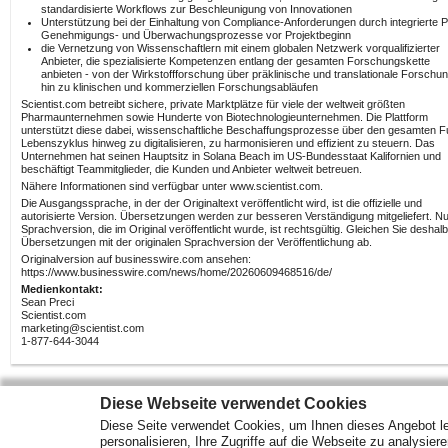
standardisierte Workflows zur Beschleunigung von Innovationen
Unterstützung bei der Einhaltung von Compliance-Anforderungen durch integrierte P
Genehmigungs- und Überwachungsprozesse vor Projektbeginn
die Vernetzung von Wissenschaftlern mit einem globalen Netzwerk vorqualifizierter
Anbieter, die spezialisierte Kompetenzen entlang der gesamten Forschungskette
anbieten - von der Wirkstoffforschung über präklinische und translationale Forschun
hin zu klinischen und kommerziellen Forschungsabläufen
Scientist.com betreibt sichere, private Marktplätze für viele der weltweit größten
Pharmaunternehmen sowie Hunderte von Biotechnologieunternehmen. Die Plattform
unterstützt diese dabei, wissenschaftliche Beschaffungsprozesse über den gesamten F
Lebenszyklus hinweg zu digitalisieren, zu harmonisieren und effizient zu steuern. Das
Unternehmen hat seinen Hauptsitz in Solana Beach im US-Bundesstaat Kalifornien und
beschäftigt Teammitglieder, die Kunden und Anbieter weltweit betreuen.
Nähere Informationen sind verfügbar unter www.scientist.com.
Die Ausgangssprache, in der der Originaltext veröffentlicht wird, ist die offizielle und
autorisierte Version. Übersetzungen werden zur besseren Verständigung mitgeliefert. Nu
Sprachversion, die im Original veröffentlicht wurde, ist rechtsgültig. Gleichen Sie deshalb
Übersetzungen mit der originalen Sprachversion der Veröffentlichung ab.
Originalversion auf businesswire.com ansehen:
https://www.businesswire.com/news/home/20260609468516/de/
Medienkontakt:
Sean Preci
Scientist.com
marketing@scientist.com
1-877-644-3044
Diese Webseite verwendet Cookies
Diese Seite verwendet Cookies, um Ihnen dieses Angebot le
Mehr Marktdaten und Kurse finden Sie auf
www.finanztreff.de
personalisieren, Ihre Zugriffe auf die Webseite zu analysier