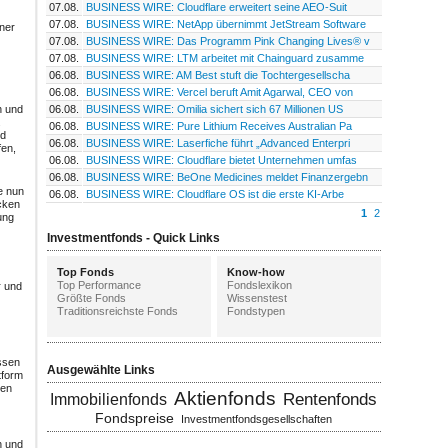
07.08.
BUSINESS WIRE: Cloudflare erweitert seine AEO-Suit
07.08.
BUSINESS WIRE: NetApp übernimmt JetStream Software
ner
07.08.
BUSINESS WIRE: Das Programm Pink Changing Lives® v
07.08.
BUSINESS WIRE: LTM arbeitet mit Chainguard zusamme
06.08.
BUSINESS WIRE: AM Best stuft die Tochtergesellscha
06.08.
BUSINESS WIRE: Vercel beruft Amit Agarwal, CEO von
n und
06.08.
BUSINESS WIRE: Omilia sichert sich 67 Millionen US
.
06.08.
BUSINESS WIRE: Pure Lithium Receives Australian Pa
nd
06.08.
BUSINESS WIRE: Laserfiche führt „Advanced Enterpri
fen,
06.08.
BUSINESS WIRE: Cloudflare bietet Unternehmen umfas
06.08.
BUSINESS WIRE: BeOne Medicines meldet Finanzergebn
e nun
06.08.
BUSINESS WIRE: Cloudflare OS ist die erste KI-Arbe
cken
1
2
ung
Investmentfonds - Quick Links
Top Fonds
Know-how
Top Performance
Fondslexikon
r und
Größte Fonds
Wissenstest
Traditionsreichste Fonds
Fondstypen
essen
Ausgewählte Links
tform
hen
Aktienfonds
Rentenfonds
Immobilienfonds
Fondspreise
Investmentfondsgesellschaften
n und