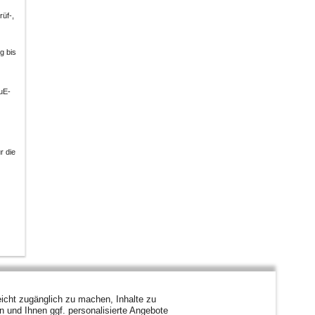
rüf-,
g bis
uE-
r die
icht zugänglich zu machen, Inhalte zu
en und Ihnen ggf. personalisierte Angebote