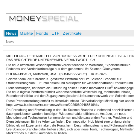
News
Märkte
Fonds
ETF
Zertifikate
News
MITTEILUNG UEBERMITTELT VON BUSINESS WIRE. FUER DEN INHALT IST ALLEI
DAS BERICHTENDE UNTERNEHMEN VERANTWORTLICH.
Die neue öffentliche Wissensplattform vereint technische Webinare, Experteneinblicke,
Podcasts und Vordenkerbeiträge aus dem gesamten Life-Science-Ökosystem
SOLANA BEACH, Kalifornien, USA --(BUSINESS WIRE)-- 10.06.2026 --
Scientist.com, die führende KI-gestützte Plattform der Life-Science-Branche zur
Orchestrierung von FuE-Prozessen und Marktplatz für wissenschaftliche Produkte und
®
Dienstleistungen, hat heute die Einführung seines Unified Innovation Hub
bekannt gege
Die neue digitale Plattform bündelt wissenschaftliche Weiterbildung, technische Inhalte,
Brancheneinblicke und den Zugang zum globalen Lieferantennetzwerk von Scientist.com
Diese Pressemitteilung enthält multimediale Inhalte. Die vollständige Mitteilung hier anse
https://www.businesswire.com/news/home/20260609468516/de/
Da Forschung und Entwicklung in der Life-Science-Branche zunehmend spezialisierter 
datengetriebener werden, benötigen Wissenschaftler effizientere Ansätze, um neue
Methoden und Technologien kennenzulernen und die passenden Partner, Produkte und
Dienstleistungen für ihre Arbeit zu finden. Der Innovation Hub bietet eine umfangreiche
Bibliothek mit Experteninhalten, die Forschern, Beschaffungsteams und Führungskräfte
Life-Science-Branche dabei helfen sollen, sich über neue Tools, Technologien, Methode
Markttrends auf dem Laufenden zu halten.