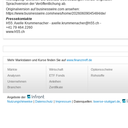
Sprachversion der Veröffentlichung ab.
Originalversion auf businesswire.com ansehen:
https://www.businesswire.com/news/home/20260609045484/de/
Pressekontakte
H55: Axelle Krummenacher - axelle.krummenacher@h55.ch -
+41 79 464 2260
www.h55.ch
Mehr Marktdaten und Kurse finden Sie auf
www.finanztreff.de
Märkte
Wirtschaft
Optionsscheine
Analysen
ETF Fonds
Rohstoffe
Unternehmen
Anleihen
Branchen
Zertifikate
Angebote der
Nutzungshinweise
|
Datenschutz
|
Impressum
| Datenquellen:
boerse-stuttgart.de
,