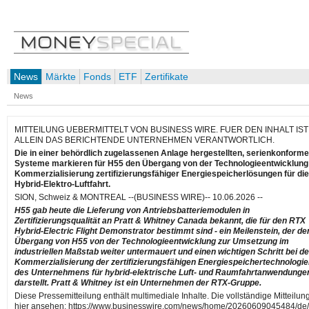
News
Märkte
Fonds
ETF
Zertifikate
News
MITTEILUNG UEBERMITTELT VON BUSINESS WIRE. FUER DEN INHALT IST
ALLEIN DAS BERICHTENDE UNTERNEHMEN VERANTWORTLICH.
Die in einer behördlich zugelassenen Anlage hergestellten, serienkonform
Systeme markieren für H55 den Übergang von der Technologieentwicklung
Kommerzialisierung zertifizierungsfähiger Energiespeicherlösungen für die
Hybrid-Elektro-Luftfahrt.
SION, Schweiz & MONTREAL --(BUSINESS WIRE)-- 10.06.2026 --
H55 gab heute die Lieferung von Antriebsbatteriemodulen in
Zertifizierungsqualität an Pratt & Whitney Canada bekannt, die für den RTX
Hybrid-Electric Flight Demonstrator bestimmt sind - ein Meilenstein, der de
Übergang von H55 von der Technologieentwicklung zur Umsetzung im
industriellen Maßstab weiter untermauert und einen wichtigen Schritt bei de
Kommerzialisierung der zertifizierungsfähigen Energiespeichertechnologi
des Unternehmens für hybrid-elektrische Luft- und Raumfahrtanwendunge
darstellt. Pratt & Whitney ist ein Unternehmen der RTX-Gruppe.
Diese Pressemitteilung enthält multimediale Inhalte. Die vollständige Mitteilun
hier ansehen: https://www.businesswire.com/news/home/20260609045484/de/