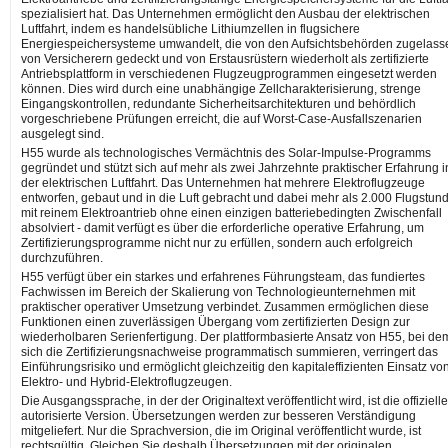
spezialisiert hat. Das Unternehmen ermöglicht den Ausbau der elektrischen
Luftfahrt, indem es handelsübliche Lithiumzellen in flugsichere
Energiespeichersysteme umwandelt, die von den Aufsichtsbehörden zugelass
von Versicherern gedeckt und von Erstausrüstern wiederholt als zertifizierte
Antriebsplattform in verschiedenen Flugzeugprogrammen eingesetzt werden
können. Dies wird durch eine unabhängige Zellcharakterisierung, strenge
Eingangskontrollen, redundante Sicherheitsarchitekturen und behördlich
vorgeschriebene Prüfungen erreicht, die auf Worst-Case-Ausfallszenarien
ausgelegt sind.
H55 wurde als technologisches Vermächtnis des Solar-Impulse-Programms
gegründet und stützt sich auf mehr als zwei Jahrzehnte praktischer Erfahrung i
der elektrischen Luftfahrt. Das Unternehmen hat mehrere Elektroflugzeuge
entworfen, gebaut und in die Luft gebracht und dabei mehr als 2.000 Flugstun
mit reinem Elektroantrieb ohne einen einzigen batteriebedingten Zwischenfall
absolviert - damit verfügt es über die erforderliche operative Erfahrung, um
Zertifizierungsprogramme nicht nur zu erfüllen, sondern auch erfolgreich
durchzuführen.
H55 verfügt über ein starkes und erfahrenes Führungsteam, das fundiertes
Fachwissen im Bereich der Skalierung von Technologieunternehmen mit
praktischer operativer Umsetzung verbindet. Zusammen ermöglichen diese
Funktionen einen zuverlässigen Übergang vom zertifizierten Design zur
wiederholbaren Serienfertigung. Der plattformbasierte Ansatz von H55, bei de
sich die Zertifizierungsnachweise programmatisch summieren, verringert das
Einführungsrisiko und ermöglicht gleichzeitig den kapitaleffizienten Einsatz vo
Elektro- und Hybrid-Elektroflugzeugen.
Die Ausgangssprache, in der der Originaltext veröffentlicht wird, ist die offiziell
autorisierte Version. Übersetzungen werden zur besseren Verständigung
mitgeliefert. Nur die Sprachversion, die im Original veröffentlicht wurde, ist
rechtsgültig. Gleichen Sie deshalb Übersetzungen mit der originalen