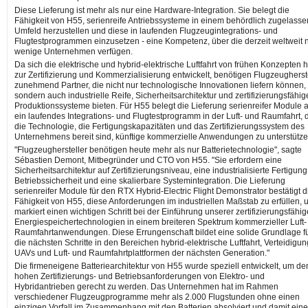
Diese Lieferung ist mehr als nur eine Hardware-Integration. Sie belegt die
Fähigkeit von H55, serienreife Antriebssysteme in einem behördlich zugelass
Umfeld herzustellen und diese in laufenden Flugzeugintegrations- und
Flugtestprogrammen einzusetzen - eine Kompetenz, über die derzeit weltweit 
wenige Unternehmen verfügen.
Da sich die elektrische und hybrid-elektrische Luftfahrt von frühen Konzepten h
zur Zertifizierung und Kommerzialisierung entwickelt, benötigen Flugzeugherst
zunehmend Partner, die nicht nur technologische Innovationen liefern können,
sondern auch industrielle Reife, Sicherheitsarchitektur und zertifizierungsfähig
Produktionssysteme bieten. Für H55 belegt die Lieferung serienreifer Module 
ein laufendes Integrations- und Flugtestprogramm in der Luft- und Raumfahrt, 
die Technologie, die Fertigungskapazitäten und das Zertifizierungssystem des
Unternehmens bereit sind, künftige kommerzielle Anwendungen zu unterstütze
"Flugzeughersteller benötigen heute mehr als nur Batterietechnologie", sagte
Sébastien Demont, Mitbegründer und CTO von H55. "Sie erfordern eine
Sicherheitsarchitektur auf Zertifizierungsniveau, eine industrialisierte Fertigung
Betriebssicherheit und eine skalierbare Systemintegration. Die Lieferung
serienreifer Module für den RTX Hybrid-Electric Flight Demonstrator bestätigt d
Fähigkeit von H55, diese Anforderungen im industriellen Maßstab zu erfüllen, 
markiert einen wichtigen Schritt bei der Einführung unserer zertifizierungsfähi
Energiespeichertechnologien in einem breiteren Spektrum kommerzieller Luft-
Raumfahrtanwendungen. Diese Errungenschaft bildet eine solide Grundlage f
die nächsten Schritte in den Bereichen hybrid-elektrische Luftfahrt, Verteidigun
UAVs und Luft- und Raumfahrtplattformen der nächsten Generation."
Die firmeneigene Batteriearchitektur von H55 wurde speziell entwickelt, um de
hohen Zertifizierungs- und Betriebsanforderungen von Elektro- und
Hybridantrieben gerecht zu werden. Das Unternehmen hat im Rahmen
verschiedener Flugzeugprogramme mehr als 2.000 Flugstunden ohne einen
einzigen Vorfall im Zusammenhang mit den Batterien absolviert und damit ein