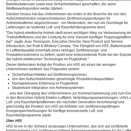
Betriebsdatensatz sowie eine Sicherheitsbilanz geschaffen, die seine
Wettbewerbsposition weiter stärken.
Darüber hinaus hat das Unternehmen als erstes in der Branche die von den
Aufsichtsbehörden vorgeschriebenen Zertifizierungsprüfungen für
Antriebsbatterien abgeschlossen - ein Meilenstein, der nun als Grundlage für
Lieferungen an laufende Luft- und Raumfahrtprogramme dient.
"Der hybrid-elektrische Antrieb stellt einen wichtigen Weg zur Verbesserung de
Treibstoffeffizienz und der Leistung für eine Vielzahl künftiger Flugzeugplattfo
dar", sagte Jean Thomassin, Executive Director, New Product and Service
Introduction, bei Pratt & Whitney Canada. "Die Fähigkeit von H55, Batteriesys
in Luftfahrtqualität innerhalb eines strengen Zertifizierungs- und
Produktionsrahmens zu liefern, spielt eine entscheidende Rolle bei der Erpro
der hybrid-elektrischen Technologie im Flugbetrieb."
Dieser Meilenstein festigt die Position von H55 als eines der wenigen
Unternehmen weltweit, das Folgendes vereint:
Sicherheitsarchitektur auf Zertifizierungsniveau
Von den Aufsichtsbehörden genehmigte Produktionskapazitäten
Nachgewiesene Erfahrung im Flugbetrieb
Skalierbare Integration von Antriebssystemen
... was den Übergang des Unternehmens zur Kommerzialisierung und zum Ein
in den Bereichen Hybrid-Elektro-Luftfahrt, Verteidigungsanwendungen, UAVs 
Luft- und Raumfahrtplattformen der nächsten Generation beschleunigt und
gleichzeitig die Position von H55 als Anbieter von zertifizierungsfähigen
Energiespeicherlösungen für künftige kommerzielle Luft- und
Raumfahrtprogramme stärkt.
Über H55
H55 ist ein in der Schweiz ansässiges Unternehmen, das sich auf zertifizierte
Elektroantriebe und zertifizierungsfähige Energiespeichersysteme für die Luftfa