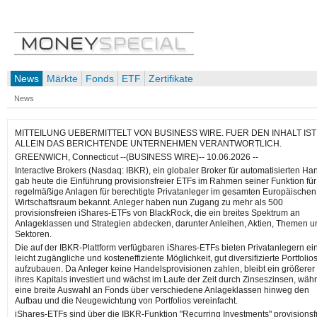
News
Märkte
Fonds
ETF
Zertifikate
News
MITTEILUNG UEBERMITTELT VON BUSINESS WIRE. FUER DEN INHALT IST
ALLEIN DAS BERICHTENDE UNTERNEHMEN VERANTWORTLICH.
GREENWICH, Connecticut --(BUSINESS WIRE)-- 10.06.2026 --
Interactive Brokers (Nasdaq: IBKR), ein globaler Broker für automatisierten Ha
gab heute die Einführung provisionsfreier ETFs im Rahmen seiner Funktion für
regelmäßige Anlagen für berechtigte Privatanleger im gesamten Europäischen
Wirtschaftsraum bekannt. Anleger haben nun Zugang zu mehr als 500
provisionsfreien iShares-ETFs von BlackRock, die ein breites Spektrum an
Anlageklassen und Strategien abdecken, darunter Anleihen, Aktien, Themen u
Sektoren.
Die auf der IBKR-Plattform verfügbaren iShares-ETFs bieten Privatanlegern ei
leicht zugängliche und kosteneffiziente Möglichkeit, gut diversifizierte Portfolio
aufzubauen. Da Anleger keine Handelsprovisionen zahlen, bleibt ein größerer 
ihres Kapitals investiert und wächst im Laufe der Zeit durch Zinseszinsen, wäh
eine breite Auswahl an Fonds über verschiedene Anlageklassen hinweg den
Aufbau und die Neugewichtung von Portfolios vereinfacht.
iShares-ETFs sind über die IBKR-Funktion "Recurring Investments" provisionsf