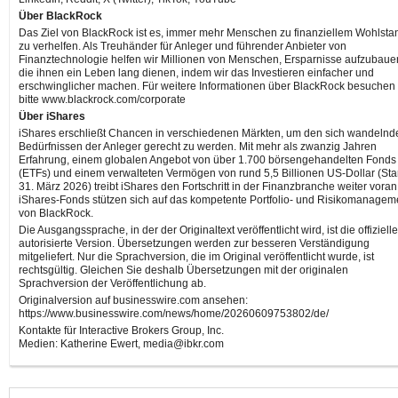
Über BlackRock
Das Ziel von BlackRock ist es, immer mehr Menschen zu finanziellem Wohlsta
zu verhelfen. Als Treuhänder für Anleger und führender Anbieter von
Finanztechnologie helfen wir Millionen von Menschen, Ersparnisse aufzubaue
die ihnen ein Leben lang dienen, indem wir das Investieren einfacher und
erschwinglicher machen. Für weitere Informationen über BlackRock besuchen
bitte www.blackrock.com/corporate
Über iShares
iShares erschließt Chancen in verschiedenen Märkten, um den sich wandelnd
Bedürfnissen der Anleger gerecht zu werden. Mit mehr als zwanzig Jahren
Erfahrung, einem globalen Angebot von über 1.700 börsengehandelten Fonds
(ETFs) und einem verwalteten Vermögen von rund 5,5 Billionen US-Dollar (Sta
31. März 2026) treibt iShares den Fortschritt in der Finanzbranche weiter voran
iShares-Fonds stützen sich auf das kompetente Portfolio- und Risikomanagem
von BlackRock.
Die Ausgangssprache, in der der Originaltext veröffentlicht wird, ist die offiziell
autorisierte Version. Übersetzungen werden zur besseren Verständigung
mitgeliefert. Nur die Sprachversion, die im Original veröffentlicht wurde, ist
rechtsgültig. Gleichen Sie deshalb Übersetzungen mit der originalen
Sprachversion der Veröffentlichung ab.
Originalversion auf businesswire.com ansehen:
https://www.businesswire.com/news/home/20260609753802/de/
Kontakte für Interactive Brokers Group, Inc.
Medien: Katherine Ewert, media@ibkr.com