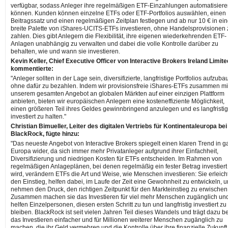
verfügbar, sodass Anleger ihre regelmäßigen ETF-Einzahlungen automatisier
können. Kunden können einzelne ETFs oder ETF-Portfolios auswählen, einen
Beitragssatz und einen regelmäßigen Zeitplan festlegen und ab nur 10 € in ei
breite Palette von iShares-UCITS-ETFs investieren, ohne Handelsprovisionen 
zahlen. Dies gibt Anlegern die Flexibilität, ihre eigenen wiederkehrenden ETF-
Anlagen unabhängig zu verwalten und dabei die volle Kontrolle darüber zu
behalten, wie und wann sie investieren.
Kevin Keller, Chief Executive Officer von Interactive Brokers Ireland Limite
kommentierte:
"Anleger sollten in der Lage sein, diversifizierte, langfristige Portfolios aufzuba
ohne dafür zu bezahlen. Indem wir provisionsfreie iShares-ETFs zusammen mi
unserem gesamten Angebot an globalen Märkten auf einer einzigen Plattform
anbieten, bieten wir europäischen Anlegern eine kosteneffiziente Möglichkeit,
einen größeren Teil ihres Geldes gewinnbringend anzulegen und es langfristig
investiert zu halten."
Christian Bimueller, Leiter des digitalen Vertriebs für Kontinentaleuropa bei
BlackRock, fügte hinzu:
"Das neueste Angebot von Interactive Brokers spiegelt einen klaren Trend in g
Europa wider, da sich immer mehr Privatanleger aufgrund ihrer Einfachheit,
Diversifizierung und niedrigen Kosten für ETFs entscheiden. Im Rahmen von
regelmäßigen Anlageplänen, bei denen regelmäßig ein fester Betrag investiert
wird, verändern ETFs die Art und Weise, wie Menschen investieren: Sie erleich
den Einstieg, helfen dabei, im Laufe der Zeit eine Gewohnheit zu entwickeln, 
nehmen den Druck, den richtigen Zeitpunkt für den Markteinstieg zu erwischen
Zusammen machen sie das Investieren für viel mehr Menschen zugänglich un
helfen Einzelpersonen, diesen ersten Schritt zu tun und langfristig investiert zu
bleiben. BlackRock ist seit vielen Jahren Teil dieses Wandels und trägt dazu be
das Investieren einfacher und für Millionen weiterer Menschen zugänglich zu
machen, die ihr Geld vermehren und die Kontrolle über ihre finanzielle Zukunft