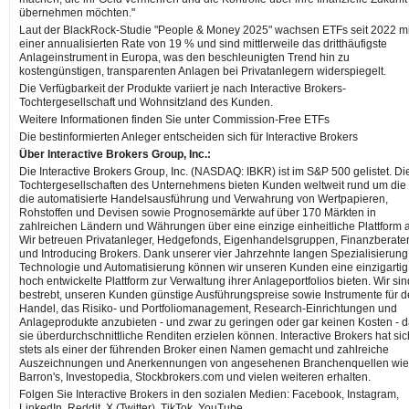
übernehmen möchten."
Laut der BlackRock-Studie "People & Money 2025" wachsen ETFs seit 2022 mi
einer annualisierten Rate von 19 % und sind mittlerweile das dritthäufigste
Anlageinstrument in Europa, was den beschleunigten Trend hin zu
kostengünstigen, transparenten Anlagen bei Privatanlegern widerspiegelt.
Die Verfügbarkeit der Produkte variiert je nach Interactive Brokers-
Tochtergesellschaft und Wohnsitzland des Kunden.
Weitere Informationen finden Sie unter Commission-Free ETFs
Die bestinformierten Anleger entscheiden sich für Interactive Brokers
Über Interactive Brokers Group, Inc.:
Die Interactive Brokers Group, Inc. (NASDAQ: IBKR) ist im S&P 500 gelistet. Di
Tochtergesellschaften des Unternehmens bieten Kunden weltweit rund um die
die automatisierte Handelsausführung und Verwahrung von Wertpapieren,
Rohstoffen und Devisen sowie Prognosemärkte auf über 170 Märkten in
zahlreichen Ländern und Währungen über eine einzige einheitliche Plattform 
Wir betreuen Privatanleger, Hedgefonds, Eigenhandelsgruppen, Finanzberate
und Introducing Brokers. Dank unserer vier Jahrzehnte langen Spezialisierung
Technologie und Automatisierung können wir unseren Kunden eine einzigartig
hoch entwickelte Plattform zur Verwaltung ihrer Anlageportfolios bieten. Wir sin
bestrebt, unseren Kunden günstige Ausführungspreise sowie Instrumente für 
Handel, das Risiko- und Portfoliomanagement, Research-Einrichtungen und
Anlageprodukte anzubieten - und zwar zu geringen oder gar keinen Kosten - d
sie überdurchschnittliche Renditen erzielen können. Interactive Brokers hat sic
stets als einer der führenden Broker einen Namen gemacht und zahlreiche
Auszeichnungen und Anerkennungen von angesehenen Branchenquellen wie
Barron's, Investopedia, Stockbrokers.com und vielen weiteren erhalten.
Folgen Sie Interactive Brokers in den sozialen Medien: Facebook, Instagram,
LinkedIn, Reddit, X (Twitter), TikTok, YouTube