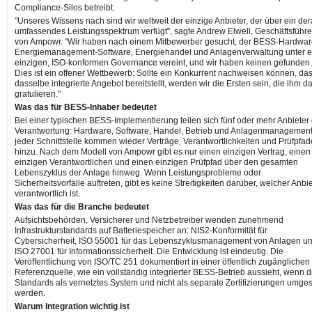
Compliance-Silos betreibt.
"Unseres Wissens nach sind wir weltweit der einzige Anbieter, der über ein der
umfassendes Leistungsspektrum verfügt", sagte Andrew Elwell, Geschäftsführe
von Ampowr. "Wir haben nach einem Mitbewerber gesucht, der BESS-Hardwar
Energiemanagement-Software, Energiehandel und Anlagenverwaltung unter e
einzigen, ISO-konformen Governance vereint, und wir haben keinen gefunden.
Dies ist ein offener Wettbewerb: Sollte ein Konkurrent nachweisen können, das
dasselbe integrierte Angebot bereitstellt, werden wir die Ersten sein, die ihm d
gratulieren."
Was das für BESS-Inhaber bedeutet
Bei einer typischen BESS-Implementierung teilen sich fünf oder mehr Anbieter 
Verantwortung: Hardware, Software, Handel, Betrieb und Anlagenmanagement
jeder Schnittstelle kommen wieder Verträge, Verantwortlichkeiten und Prüfpfad
hinzu. Nach dem Modell von Ampowr gibt es nur einen einzigen Vertrag, einen
einzigen Verantwortlichen und einen einzigen Prüfpfad über den gesamten
Lebenszyklus der Anlage hinweg. Wenn Leistungsprobleme oder
Sicherheitsvorfälle auftreten, gibt es keine Streitigkeiten darüber, welcher Anbi
verantwortlich ist.
Was das für die Branche bedeutet
Aufsichtsbehörden, Versicherer und Netzbetreiber wenden zunehmend
Infrastrukturstandards auf Batteriespeicher an: NIS2-Konformität für
Cybersicherheit, ISO 55001 für das Lebenszyklusmanagement von Anlagen u
ISO 27001 für Informationssicherheit. Die Entwicklung ist eindeutig. Die
Veröffentlichung von ISO/TC 251 dokumentiert in einer öffentlich zugänglichen
Referenzquelle, wie ein vollständig integrierter BESS-Betrieb aussieht, wenn 
Standards als vernetztes System und nicht als separate Zertifizierungen umges
werden.
Warum Integration wichtig ist