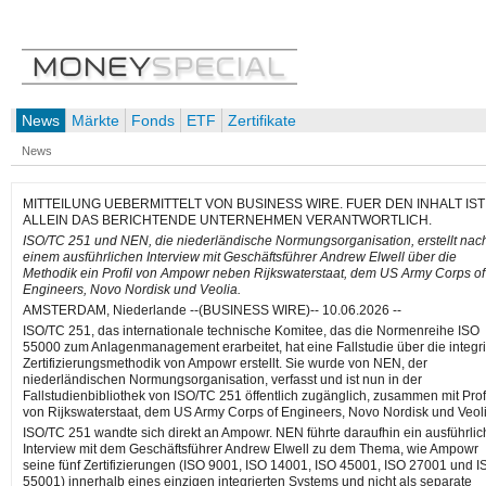
News
Märkte
Fonds
ETF
Zertifikate
News
MITTEILUNG UEBERMITTELT VON BUSINESS WIRE. FUER DEN INHALT IST
ALLEIN DAS BERICHTENDE UNTERNEHMEN VERANTWORTLICH.
ISO/TC 251 und NEN, die niederländische Normungsorganisation, erstellt nac
einem ausführlichen Interview mit Geschäftsführer Andrew Elwell über die
Methodik ein Profil von Ampowr neben Rijkswaterstaat, dem US Army Corps of
Engineers, Novo Nordisk und Veolia.
AMSTERDAM, Niederlande --(BUSINESS WIRE)-- 10.06.2026 --
ISO/TC 251, das internationale technische Komitee, das die Normenreihe ISO
55000 zum Anlagenmanagement erarbeitet, hat eine Fallstudie über die integri
Zertifizierungsmethodik von Ampowr erstellt. Sie wurde von NEN, der
niederländischen Normungsorganisation, verfasst und ist nun in der
Fallstudienbibliothek von ISO/TC 251 öffentlich zugänglich, zusammen mit Prof
von Rijkswaterstaat, dem US Army Corps of Engineers, Novo Nordisk und Veoli
ISO/TC 251 wandte sich direkt an Ampowr. NEN führte daraufhin ein ausführli
Interview mit dem Geschäftsführer Andrew Elwell zu dem Thema, wie Ampowr
seine fünf Zertifizierungen (ISO 9001, ISO 14001, ISO 45001, ISO 27001 und I
55001) innerhalb eines einzigen integrierten Systems und nicht als separate