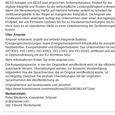
BESS-Anlagen von BESS sind physischen Sicherheitsrisiken, Risiken für die
digitale Integrität und Risiken für die wirtschaftliche Leistungsfähigkeit unterwo
Wenn die Verantwortung hierfür auf mehrere Anbieter verteilt ist, scheitert die
Zertifizierungskette in der Regel an mangelnder Integration. Da Ampowr alle
Funktionen intern abwickelt, verfügt das Unternehmen über einen durchgängi
Prüfpfad, der von Firmware-Updates bis hin zu Handelsentscheidungen reicht,
ohne dass es an irgendeiner Stelle zu einer Unterbrechung der Zertifizierungs
kommt.
Über Ampowr
Ampowr entwickelt, erstellt und betreibt integrierte Batterie-
Energiespeicherlösungen sowie Energiemanagement-Infrastruktur für europäi
Netzbetreiber, Energiehändler und Anlagenbetreiber. Das Unternehmen ist na
ISO 9001, ISO 14001, ISO 45001, ISO 27001 und ISO 55001 zertifiziert und arb
in Übereinstimmung mit der EU-Richtlinie NIS2.
Mehr Informationen finden Sie unter:ampowr.com.
Die Ausgangssprache, in der der Originaltext veröffentlicht wird, ist die offiziell
autorisierte Version. Übersetzungen werden zur besseren Verständigung
mitgeliefert. Nur die Sprachversion, die im Original veröffentlicht wurde, ist
rechtsgültig. Gleichen Sie deshalb Übersetzungen mit der originalen
Sprachversion der Veröffentlichung ab.
Originalversion auf businesswire.com ansehen:
https://www.businesswire.com/news/home/20260609614471/de/
Mediakontakt:
Peter Westerink, Copywriter, Ampowr
pr@ampowr.com
Sitz: Utrecht, Niederlande