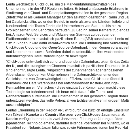
Lenta wechselt zu ClickHouse, um die Markteinführungsaktivitäten des
Unternehmens in der APJ-Region zu leiten. Er bringt umfassende Erfahrung in
Skalierung von Cloud- und Datenplattformgeschäften in der gesamten Region 
Zuletzt war er als General Manager für den asiatisch-pazifischen Raum und J
bei Databricks tätig, wo er den Betrieb in mehr als zwanzig Ländern leitete und
kundenorientierte Teams führte, die Unternehmen von Start-ups bis hin zu
Großkonzernen und Behörden betreuten. Zu Beginn seiner Karriere trug er da
bei, Amazon Web Services und VMware von Start-ups zu bedeutenden
Plattformanbietern im asiatisch-pazifischen Raum (APJ) auszubauen. Lenta mi
Sitz in Singapur wird dafür verantwortlich sein, die Einführung und Verbreitung
ClickHouse Cloud und der Open-Source-Datenbank in der Region voranzutre
und Unternehmen sowie Behörden dabei zu unterstützen, ihre wachsenden
datenbezogenen Herausforderungen zu bewältigen.
"ClickHouse entwickelt sich zur grundlegenden Dateninfrastruktur für das Zeital
der KI, und die strategischen Chancen im asiatisch-pazifischen Raum und in 
sind enorm", sagte Lenta. "Angesichts der zunehmenden agentenbasierten
Arbeitslasten überdenken Unternehmen ihre Datenarchitektur unter dem
Gesichtspunkt von Geschwindigkeit und Effizienz, und ClickHouse übertrifft
herkömmliche Data Warehouses bei entscheidenden Kosten-Leistungs-
Kennzahlen um ein Vielfaches - diese einzigartige Kombination macht diese
Technologie so bahnbrechend. Ich freue mich darauf, die Teams und
Partnerschaften aufzubauen, die Unternehmen in der gesamten Region dabei
unterstützen werden, das volle Potenzial von Echtzeitanalysen in großem Maß
auszuschöpfen."
Lentas Ernennung in der Region APJ wird durch die kürzlich erfolgte Einstellu
von
Takeshi Kaneko
als
Country Manager von ClickHouse Japan
ergänzt.
Kaneko verfügt über mehr als zwei Jahrzehnte Führungserfahrung auf dem
japanischen Technologiemarkt, darunter leitende Positionen bei Nutanix, wo er
Präsident von Nutanix Japan tätig war, sowie Führungspositionen bei Red Hat