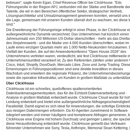
betreuen", sagte Kevin Egan, Chief Revenue Officer bei ClickHouse. "Eds
Führungsrolle in der Region APJ, verbunden mit der Stärke und Bandbreite de
Talente, die wir in den Bereichen öffentlicher Sektor, strategischer Vertrieb,
Lösungsarchitektur und Umsatzmanagement gewinnen konnten, versetzt uns i
die Lage, gemeinsam mit unseren Kunden überall dort zu wachsen, wo diese t
sind."
Die Erweiterung der Führungsriege erfolgt in einer Phase, in der ClickHouse e
außergewöhnliche Dynamik verzeichnet. Das Unternehmen hat kürzlich einen
Jahresumsatz von 250 Millionen US-Dollar überschritten - mehr als das Dreifa
des Vorjahreswerts - und die Marke von 4.000 Kunden überschritten, wobei im
Laufe eines einzigen Quartals mehr als 1.000 Netto-Neukunden hinzukamen. 
Vielfalt der Kunden, die auf der Anwenderkonferenz "Open House 2026" des
Unternehmens vertreten waren, verdeutlicht, wie fest ClickHouse mittlerweile i
Unternehmensumfeld verankert ist. Zu den Referenten zählten unter anderem 
Cisco, Intuit, Shopify, DoorDash, Mercado Libre, Zoox und Jump Trading. Dies
Ernennungen in Führungspositionen sind eine direkte Investition in dieses
Wachstum und erweitern die regionale Präsenz, die Unternehmensbeziehung
sowie die operative Infrastruktur, um Kunden in großem Maßstab zu unterstütze
Über ClickHouse
ClickHouse ist ein schnelles, quelloffenes spaltenorientiertes
Datenbankmanagementsystem, das für die Echtzeit-Datenverarbeitung und -
Analyse in großem Maßstab entwickelt wurde. ClickHouse Cloud wurde für ho
Leistung entwickelt und bietet eine außergewöhnliche Abfragegeschwindigkei
Parallelität. Damit eignet es sich ideal für Anwendungen, die sofortige Einblick
aus riesigen Datenmengen erfordern. Da KI-Agenten zunehmend in Software
integriert werden und immer häufigere und komplexere Abfragen generieren, b
ClickHouse eine Engine mit hohem Durchsatz und geringer Latenz, die speziell
diese Herausforderung entwickelt wurde. ClickHouse genießt das Vertrauen
führender Unternehmen wie Sony, Tesla, Anthropic, Memorial Sloan Kettering, 