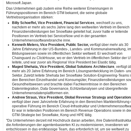
Microsoft Japan.
Das Unternehmen gab zudem eine Reihe weiterer Ernennungen in
Führungspositionen im Bereich GTM bekannt, die seine globale
Vertriebsorganisation stärken:
Billy Schoeffel, Vice President, Financial Services
, wechselt zu uns,
nachdem er mehr als sechs Jahre lang den weltweiten Vertrieb im Bereich
Finanzdienstleistungen bei Snowflake geleitet hat; zuvor hatte er leitende
Positionen im Vertrieb bei ServiceNow und in der gesamten
Unternehmenssoftwarebranche inne.
Kenneth Melero, Vice President, Public Sector,
verfügt über mehr als 30
Jahre Erfahrung in der US-Bundes-, Landes- und Kommunalverwaltung, i
Bildungswesen sowie im öffentlichen Sektor weltweit. Er wechselt von
Chainguard zu ClickHouse, wo er den Vertrieb im öffentlichen Sektor der 
leitete, und war zuvor als Regional Vice President bei Elastic tätig.
Maged Shehata, Vice President, Global Solutions Architecture
, verfügt ü
mehr als 20 Jahre Erfahrung im Bereich Lösungsentwicklung im Daten- und
Sektor. Zuletzt leitete Shehata bei Snowflake Solution-Engineering-Teams 
den Bereichen Einzelhandel und Konsumgüter, Finanzdienstleistungen so
Gesundheitswesen und brachte dabei Fachkenntnisse in den Bereichen
Datenintegration, Data Governance, Echtzeitanalysen und übergreifende
Unternehmensdatenplattformen ein.
Andrew Straus, Vice President, Global Revenue Strategy and Operation
verfügt über zwei Jahrzehnte Erfahrung in den Bereichen Markteinführung
operative Führung im Bereich Cloud-Infrastruktur und Unternehmenssoftwa
Er war in leitenden Positionen im Bereich Revenue Operations sowie in de
GTM-Strategie bei Snowflake, Kong und HPE tätig.
"Da Unternehmen derzeit mit Hochdruck daran arbeiten, ihre Dateninfrastruktur
die Anforderungen der agentenbasierten KI zu modernisieren, investieren wir
entschlossen in das erstklassige Team, das erforderlich ist, um sie weltweit zu