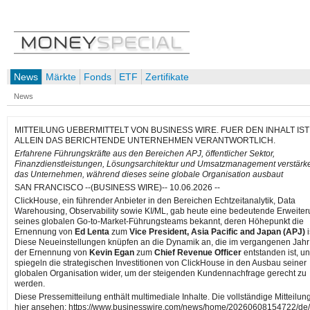
News
Märkte
Fonds
ETF
Zertifikate
News
MITTEILUNG UEBERMITTELT VON BUSINESS WIRE. FUER DEN INHALT IST
ALLEIN DAS BERICHTENDE UNTERNEHMEN VERANTWORTLICH.
Erfahrene Führungskräfte aus den Bereichen APJ, öffentlicher Sektor,
Finanzdienstleistungen, Lösungsarchitektur und Umsatzmanagement verstärk
das Unternehmen, während dieses seine globale Organisation ausbaut
SAN FRANCISCO --(BUSINESS WIRE)-- 10.06.2026 --
ClickHouse, ein führender Anbieter in den Bereichen Echtzeitanalytik, Data
Warehousing, Observability sowie KI/ML, gab heute eine bedeutende Erweite
seines globalen Go-to-Market-Führungsteams bekannt, deren Höhepunkt die
Ernennung von
Ed Lenta
zum
Vice President, Asia Pacific and Japan (APJ)
i
Diese Neueinstellungen knüpfen an die Dynamik an, die im vergangenen Jahr
der Ernennung von
Kevin Egan
zum
Chief Revenue Officer
entstanden ist, u
spiegeln die strategischen Investitionen von ClickHouse in den Ausbau seiner
globalen Organisation wider, um der steigenden Kundennachfrage gerecht zu
werden.
Diese Pressemitteilung enthält multimediale Inhalte. Die vollständige Mitteilun
hier ansehen: https://www.businesswire.com/news/home/20260608154722/de/