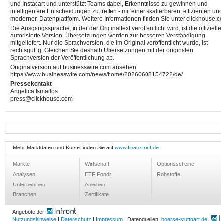
und Instacart und unterstützt Teams dabei, Erkenntnisse zu gewinnen und
intelligentere Entscheidungen zu treffen - mit einer skalierbaren, effizienten un
modernen Datenplattform. Weitere Informationen finden Sie unter clickhouse.
Die Ausgangssprache, in der der Originaltext veröffentlicht wird, ist die offiziell
autorisierte Version. Übersetzungen werden zur besseren Verständigung
mitgeliefert. Nur die Sprachversion, die im Original veröffentlicht wurde, ist
rechtsgültig. Gleichen Sie deshalb Übersetzungen mit der originalen
Sprachversion der Veröffentlichung ab.
Originalversion auf businesswire.com ansehen:
https://www.businesswire.com/news/home/20260608154722/de/
Pressekontakt
Angelica Ismailos
press@clickhouse.com
Mehr Marktdaten und Kurse finden Sie auf
www.finanztreff.de
Märkte
Wirtschaft
Optionsscheine
Analysen
ETF Fonds
Rohstoffe
Unternehmen
Anleihen
Branchen
Zertifikate
Angebote der
Nutzungshinweise
|
Datenschutz
|
Impressum
| Datenquellen:
boerse-stuttgart.de
,