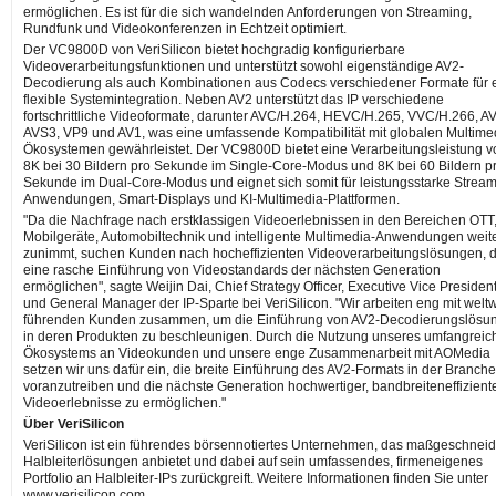
ermöglichen. Es ist für die sich wandelnden Anforderungen von Streaming,
Rundfunk und Videokonferenzen in Echtzeit optimiert.
Der VC9800D von VeriSilicon bietet hochgradig konfigurierbare
Videoverarbeitungsfunktionen und unterstützt sowohl eigenständige AV2-
Decodierung als auch Kombinationen aus Codecs verschiedener Formate für 
flexible Systemintegration. Neben AV2 unterstützt das IP verschiedene
fortschrittliche Videoformate, darunter AVC/H.264, HEVC/H.265, VVC/H.266, A
AVS3, VP9 und AV1, was eine umfassende Kompatibilität mit globalen Multime
Ökosystemen gewährleistet. Der VC9800D bietet eine Verarbeitungsleistung v
8K bei 30 Bildern pro Sekunde im Single-Core-Modus und 8K bei 60 Bildern p
Sekunde im Dual-Core-Modus und eignet sich somit für leistungsstarke Stream
Anwendungen, Smart-Displays und KI-Multimedia-Plattformen.
"Da die Nachfrage nach erstklassigen Videoerlebnissen in den Bereichen OTT
Mobilgeräte, Automobiltechnik und intelligente Multimedia-Anwendungen weit
zunimmt, suchen Kunden nach hocheffizienten Videoverarbeitungslösungen, d
eine rasche Einführung von Videostandards der nächsten Generation
ermöglichen", sagte Weijin Dai, Chief Strategy Officer, Executive Vice Presiden
und General Manager der IP-Sparte bei VeriSilicon. "Wir arbeiten eng mit weltw
führenden Kunden zusammen, um die Einführung von AV2-Decodierungslösu
in deren Produkten zu beschleunigen. Durch die Nutzung unseres umfangreic
Ökosystems an Videokunden und unsere enge Zusammenarbeit mit AOMedia
setzen wir uns dafür ein, die breite Einführung des AV2-Formats in der Branche
voranzutreiben und die nächste Generation hochwertiger, bandbreiteneffizient
Videoerlebnisse zu ermöglichen."
Über VeriSilicon
VeriSilicon ist ein führendes börsennotiertes Unternehmen, das maßgeschneid
Halbleiterlösungen anbietet und dabei auf sein umfassendes, firmeneigenes
Portfolio an Halbleiter-IPs zurückgreift. Weitere Informationen finden Sie unter
www.verisilicon.com