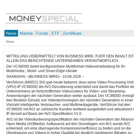
News
Märkte
Fonds
ETF
Zertifikate
News
MITTEILUNG UEBERMITTELT VON BUSINESS WIRE. FUER DEN INHALT IST
ALLEIN DAS BERICHTENDE UNTERNEHMEN VERANTWORTLICH.
Der VC9800D bietet konfigurierbare Multiformat-Videoverarbeitung für KI-
Multimedia-, Mobil- und Smart-Edge-Geräte
SHANGHAI --(BUSINESS WIRE)-- 10.06.2026 --
VeriSilicon (688521.SH) gab heute bekannt, dass seine Video Processing Unit
(VPU)-IP VC9800D die AV2-Decodierung unterstützt und damit das Portfolio d
Unternehmens an fortschrittlichen Videocodecs für Video- und Streaming-
Anwendungen der nächsten Generation weiter ausbaut. Der VC9800D ermögli
den flexiblen Einsatz von Videotechnologien der nächsten Generation in einer
Vielzahl intelligenter Verbraucher- und Multimediageräte. VeriSilicon hat den
VC9800D mit AV2 an zahlreiche Kunden weltweit ausgeliefert und aktualisiert 
IP derzeit auf Basis der AV2-Spezifikation V1.0.
AV2 ist die Videokodierungsspezifikation der nächsten Generation der Alliance 
Open Media (AOMedia). Aufbauend auf den Grundlagen von AV1 wurde AV2
entwickelt, um eine überragende Kompressionseffizienz zu bieten und so die
Übertragung von Videos in hoher Qualität bei deutlich niedrigeren Bitraten zu