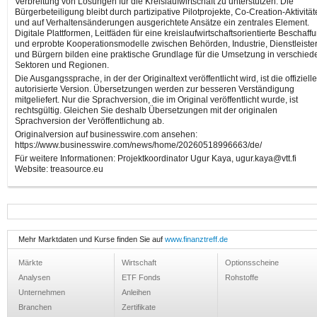
Verbreitung von Lösungen für die Kreislaufwirtschaft zu unterstützen. Die
Bürgerbeteiligung bleibt durch partizipative Pilotprojekte, Co-Creation-Aktivitä
und auf Verhaltensänderungen ausgerichtete Ansätze ein zentrales Element.
Digitale Plattformen, Leitfäden für eine kreislaufwirtschaftsorientierte Beschaff
und erprobte Kooperationsmodelle zwischen Behörden, Industrie, Dienstleiste
und Bürgern bilden eine praktische Grundlage für die Umsetzung in verschie
Sektoren und Regionen.
Die Ausgangssprache, in der der Originaltext veröffentlicht wird, ist die offiziell
autorisierte Version. Übersetzungen werden zur besseren Verständigung
mitgeliefert. Nur die Sprachversion, die im Original veröffentlicht wurde, ist
rechtsgültig. Gleichen Sie deshalb Übersetzungen mit der originalen
Sprachversion der Veröffentlichung ab.
Originalversion auf businesswire.com ansehen:
https://www.businesswire.com/news/home/20260518996663/de/
Für weitere Informationen: Projektkoordinator Ugur Kaya, ugur.kaya@vtt.fi
Website: treasource.eu
Mehr Marktdaten und Kurse finden Sie auf
www.finanztreff.de
Märkte
Wirtschaft
Optionsscheine
Analysen
ETF Fonds
Rohstoffe
Unternehmen
Anleihen
Branchen
Zertifikate