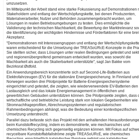
umzusetzen.
Im Mittelpunkt der Arbeit stand eine starke Fokussierung auf Demonstrationen 
Stakeholdern und entlang der Wertschöpfungskette, bei denen Produzenten,
Materialverarbeiter, Nutzer und Behörden zusammengebracht wurden, um
Lösungen in realen Betriebsumgebungen zu testen. Dies ermöglichte die
Validierung der technischen Machbarkeit, die Bewertung der Marktrelevanz so
die Identifizierung der wichtigsten Hindernisse und Förderfaktoren für eine brei
Akzeptanz.
"Demonstrationen mit Interessengruppen und entlang der Wertschöpfungskett
waren entscheidend für die Umsetzung der TREASoURcE-Konzepte in die Pra
Sie stellten sicher, dass Lösungen unter realen Bedingungen getestet und sekt
und regionenübergreifend gemeinsam entwickelt wurden, was sowohl die
Machbarkeit als auch die Skalierbarkeit unterstützte", sagt Jan Bakke vom
Bezirksrat Østfold.
Ein Anwendungsbereich konzentrierte sich auf Second-Life-Batterien aus
Elektrofahrzeugen (EV) für die stationäre Energiespeicherung. In Finnland und
Norwegen wurden drei Pilotprojekte für Batterie-Energiespeichersysteme
eingerichtet und getestet, die zeigten, wie wiederverwendete EV-Batterien den
Lastausgleich und das lokale Energiemanagement in öffentlichen und
gewerblichen Gebäuden unterstützen können. Die Pilotprojekte zeigten, dass 
wirtschaftliche und betriebliche Leistung stark von lokalen Gegebenheiten wie
Stromnachfrageprofilen, Abrechnungssystemen und regulatorischen
Rahmenbedingungen abhängt, was die Bedeutung einer kontextspezifischen
Umsetzung unterstreicht.
Parallel dazu befasste sich das Projekt mit den anhaltenden Herausforderung
beim Kunststoffrecycling, indem es demonstrierte, wie mechanisches und
chemisches Recycling sich gegenseitig ergänzen können. Mit Fokus auf schw
recycelbare Kunststoffabfallströme zeigte TREASoURcE, wie chemisches
Recycling, einschließlich katalytischer Pyrolyse gefolgt von katalytischer