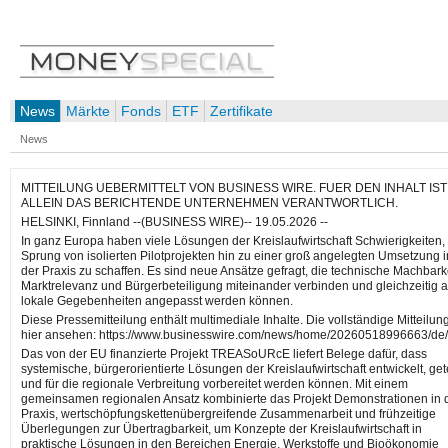
News
Märkte
Fonds
ETF
Zertifikate
News
MITTEILUNG UEBERMITTELT VON BUSINESS WIRE. FUER DEN INHALT IST
ALLEIN DAS BERICHTENDE UNTERNEHMEN VERANTWORTLICH.
HELSINKI, Finnland --(BUSINESS WIRE)-- 19.05.2026 --
In ganz Europa haben viele Lösungen der Kreislaufwirtschaft Schwierigkeiten,
Sprung von isolierten Pilotprojekten hin zu einer groß angelegten Umsetzung i
der Praxis zu schaffen. Es sind neue Ansätze gefragt, die technische Machbarke
Marktrelevanz und Bürgerbeteiligung miteinander verbinden und gleichzeitig 
lokale Gegebenheiten angepasst werden können.
Diese Pressemitteilung enthält multimediale Inhalte. Die vollständige Mitteilun
hier ansehen: https://www.businesswire.com/news/home/20260518996663/de/
Das von der EU finanzierte Projekt TREASoURcE liefert Belege dafür, dass
systemische, bürgerorientierte Lösungen der Kreislaufwirtschaft entwickelt, get
und für die regionale Verbreitung vorbereitet werden können. Mit einem
gemeinsamen regionalen Ansatz kombinierte das Projekt Demonstrationen in 
Praxis, wertschöpfungskettenübergreifende Zusammenarbeit und frühzeitige
Überlegungen zur Übertragbarkeit, um Konzepte der Kreislaufwirtschaft in
praktische Lösungen in den Bereichen Energie, Werkstoffe und Bioökonomie