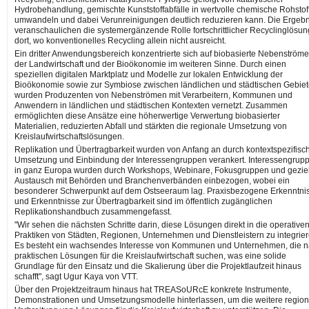
Hydrobehandlung, gemischte Kunststoffabfälle in wertvolle chemische Rohstof
umwandeln und dabei Verunreinigungen deutlich reduzieren kann. Die Ergeb
veranschaulichen die systemergänzende Rolle fortschrittlicher Recyclinglösu
dort, wo konventionelles Recycling allein nicht ausreicht.
Ein dritter Anwendungsbereich konzentrierte sich auf biobasierte Nebenström
der Landwirtschaft und der Bioökonomie im weiteren Sinne. Durch einen
speziellen digitalen Marktplatz und Modelle zur lokalen Entwicklung der
Bioökonomie sowie zur Symbiose zwischen ländlichen und städtischen Gebie
wurden Produzenten von Nebenströmen mit Verarbeitern, Kommunen und
Anwendern in ländlichen und städtischen Kontexten vernetzt. Zusammen
ermöglichten diese Ansätze eine höherwertige Verwertung biobasierter
Materialien, reduzierten Abfall und stärkten die regionale Umsetzung von
Kreislaufwirtschaftslösungen.
Replikation und Übertragbarkeit wurden von Anfang an durch kontextspezifisc
Umsetzung und Einbindung der Interessengruppen verankert. Interessengrup
in ganz Europa wurden durch Workshops, Webinare, Fokusgruppen und gezie
Austausch mit Behörden und Branchenverbänden einbezogen, wobei ein
besonderer Schwerpunkt auf dem Ostseeraum lag. Praxisbezogene Erkenntni
und Erkenntnisse zur Übertragbarkeit sind im öffentlich zugänglichen
Replikationshandbuch zusammengefasst.
"Wir sehen die nächsten Schritte darin, diese Lösungen direkt in die operative
Praktiken von Städten, Regionen, Unternehmen und Dienstleistern zu integrier
Es besteht ein wachsendes Interesse von Kommunen und Unternehmen, die 
praktischen Lösungen für die Kreislaufwirtschaft suchen, was eine solide
Grundlage für den Einsatz und die Skalierung über die Projektlaufzeit hinaus
schafft", sagt Ugur Kaya von VTT.
Über den Projektzeitraum hinaus hat TREASoURcE konkrete Instrumente,
Demonstrationen und Umsetzungsmodelle hinterlassen, um die weitere region