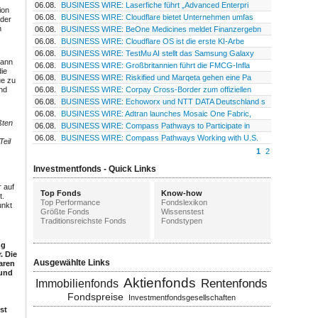
06.08.
BUSINESS WIRE: Laserfiche führt „Advanced Enterpri
ion
06.08.
BUSINESS WIRE: Cloudflare bietet Unternehmen umfas
 der
n
06.08.
BUSINESS WIRE: BeOne Medicines meldet Finanzergebn
06.08.
BUSINESS WIRE: Cloudflare OS ist die erste KI-Arbe
06.08.
BUSINESS WIRE: TestMu AI stellt das Samsung Galaxy
kann
06.08.
BUSINESS WIRE: Großbritannien führt die FMCG-Infla
ie
06.08.
BUSINESS WIRE: Riskified und Marqeta gehen eine Pa
ue zu
06.08.
BUSINESS WIRE: Corpay Cross-Border zum offiziellen
und
06.08.
BUSINESS WIRE: Echoworx und NTT DATA Deutschland s
06.08.
BUSINESS WIRE: Adtran launches Mosaic One Fabric,
ßten
06.08.
BUSINESS WIRE: Compass Pathways to Participate in
06.08.
BUSINESS WIRE: Compass Pathways Working with U.S.
Teil
1
2
Investmentfonds - Quick Links
r auf
Top Fonds
Know-how
t.
Top Performance
Fondslexikon
unkt
Größte Fonds
Wissenstest
Traditionsreichste Fonds
Fondstypen
ng
. Die
Ausgewählte Links
aren
 und
Aktienfonds
Rentenfonds
Immobilienfonds
Fondspreise
Investmentfondsgesellschaften
st