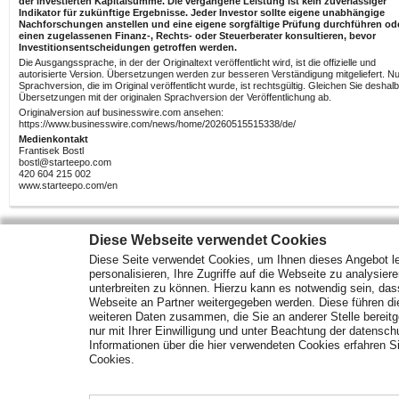
der investierten Kapitalsumme. Die vergangene Leistung ist kein zuverlässiger
Indikator für zukünftige Ergebnisse. Jeder Investor sollte eigene unabhängige
Nachforschungen anstellen und eine eigene sorgfältige Prüfung durchführen od
einen zugelassenen Finanz-, Rechts- oder Steuerberater konsultieren, bevor
Investitionsentscheidungen getroffen werden.
Die Ausgangssprache, in der der Originaltext veröffentlicht wird, ist die offizielle und
autorisierte Version. Übersetzungen werden zur besseren Verständigung mitgeliefert. Nu
Sprachversion, die im Original veröffentlicht wurde, ist rechtsgültig. Gleichen Sie deshalb
Übersetzungen mit der originalen Sprachversion der Veröffentlichung ab.
Originalversion auf businesswire.com ansehen:
https://www.businesswire.com/news/home/20260515515338/de/
Medienkontakt
Frantisek Bostl
bostl@starteepo.com
420 604 215 002
www.starteepo.com/en
Diese Webseite verwendet Cookies
Diese Seite verwendet Cookies, um Ihnen dieses Angebot le
Mehr Marktdaten und Kurse finden Sie auf
www.finanztreff.de
personalisieren, Ihre Zugriffe auf die Webseite zu analysier
unterbreiten zu können. Hierzu kann es notwendig sein, das
Webseite an Partner weitergegeben werden. Diese führen d
Märkte
Wirtschaft
Optionsscheine
weiteren Daten zusammen, die Sie an anderer Stelle bereitge
Analysen
ETF Fonds
Rohstoffe
nur mit Ihrer Einwilligung und unter Beachtung der datensc
Unternehmen
Anleihen
Informationen über die hier verwendeten Cookies erfahren Si
Branchen
Zertifikate
Cookies.
Angebote der