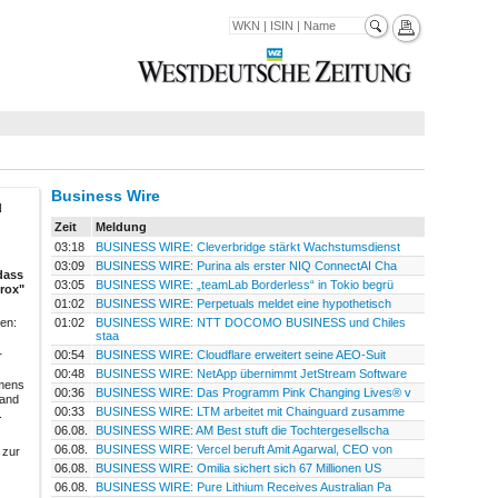
Business Wire
N
Zeit
Meldung
03:18
BUSINESS WIRE: Cleverbridge stärkt Wachstumsdienst
03:09
BUSINESS WIRE: Purina als erster NIQ ConnectAI Cha
dass
03:05
BUSINESS WIRE: „teamLab Borderless“ in Tokio begrü
erox"
01:02
BUSINESS WIRE: Perpetuals meldet eine hypothetisch
01:02
BUSINESS WIRE: NTT DOCOMO BUSINESS und Chiles
hen:
staa
00:54
BUSINESS WIRE: Cloudflare erweitert seine AEO-Suit
r
00:48
BUSINESS WIRE: NetApp übernimmt JetStream Software
hmens
00:36
BUSINESS WIRE: Das Programm Pink Changing Lives® v
 and
00:33
BUSINESS WIRE: LTM arbeitet mit Chainguard zusamme
.
06.08.
BUSINESS WIRE: AM Best stuft die Tochtergesellscha
06.08.
BUSINESS WIRE: Vercel beruft Amit Agarwal, CEO von
 zur
06.08.
BUSINESS WIRE: Omilia sichert sich 67 Millionen US
06.08.
BUSINESS WIRE: Pure Lithium Receives Australian Pa