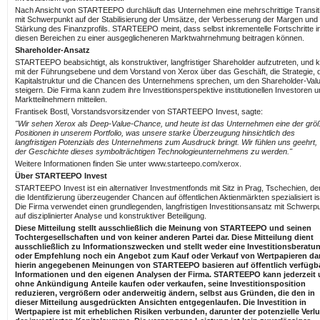
Nach Ansicht von STARTEEPO durchläuft das Unternehmen eine mehrschrittige Transit
mit Schwerpunkt auf der Stabilisierung der Umsätze, der Verbesserung der Margen und
Stärkung des Finanzprofils. STARTEEPO meint, dass selbst inkrementelle Fortschritte i
diesen Bereichen zu einer ausgeglicheneren Marktwahrnehmung beitragen können.
Shareholder-Ansatz
STARTEEPO beabsichtigt, als konstruktiver, langfristiger Shareholder aufzutreten, und 
mit der Führungsebene und dem Vorstand von Xerox über das Geschäft, die Strategie, d
Kapitalstruktur und die Chancen des Unternehmens sprechen, um den Shareholder-Val
steigern. Die Firma kann zudem ihre Investitionsperspektive institutionellen Investoren 
Marktteilnehmern mitteilen.
Frantisek Bostl, Vorstandsvorsitzender von STARTEEPO Invest, sagte:
"Wir sehen Xerox als Deep-Value-Chance, und heute ist das Unternehmen eine der grö
Positionen in unserem Portfolio, was unsere starke Überzeugung hinsichtlich des
langfristigen Potenzials des Unternehmens zum Ausdruck bringt. Wir fühlen uns geehrt, 
der Geschichte dieses symbolträchtigen Technologieunternehmens zu werden."
Weitere Informationen finden Sie unter www.starteepo.com/xerox.
Über STARTEEPO Invest
STARTEEPO Invest ist ein alternativer Investmentfonds mit Sitz in Prag, Tschechien, de
die Identifizierung überzeugender Chancen auf öffentlichen Aktienmärkten spezialisiert is
Die Firma verwendet einen grundlegenden, langfristigen Investitionsansatz mit Schwerp
auf disziplinierter Analyse und konstruktiver Beteiligung.
Diese Mitteilung stellt ausschließlich die Meinung von STARTEEPO und seinen
Tochtergesellschaften und von keiner anderen Partei dar. Diese Mitteilung dient
ausschließlich zu Informationszwecken und stellt weder eine Investitionsberatu
oder Empfehlung noch ein Angebot zum Kauf oder Verkauf von Wertpapieren dar
hierin angegebenen Meinungen von STARTEEPO basieren auf öffentlich verfügb
Informationen und den eigenen Analysen der Firma. STARTEEPO kann jederzeit
ohne Ankündigung Anteile kaufen oder verkaufen, seine Investitionsposition
reduzieren, vergrößern oder anderweitig ändern, selbst aus Gründen, die den in
dieser Mitteilung ausgedrückten Ansichten entgegenlaufen. Die Investition in
Wertpapiere ist mit erheblichen Risiken verbunden, darunter der potenzielle Verlu