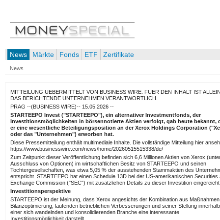
News
Märkte
Fonds
ETF
Zertifikate
News
MITTEILUNG UEBERMITTELT VON BUSINESS WIRE. FUER DEN INHALT IST ALLEI
DAS BERICHTENDE UNTERNEHMEN VERANTWORTLICH.
PRAG --(BUSINESS WIRE)-- 15.05.2026 --
STARTEEPO Invest ("STARTEEPO"), ein alternativer Investmentfonds, der
Investitionsmöglichkeiten in börsennotierte Aktien verfolgt, gab heute bekannt, 
er eine wesentliche Beteiligungsposition an der Xerox Holdings Corporation ("X
oder das "Unternehmen") erworben hat.
Diese Pressemitteilung enthält multimediale Inhalte. Die vollständige Mitteilung hier anse
https://www.businesswire.com/news/home/20260515515338/de/
Zum Zeitpunkt dieser Veröffentlichung befinden sich 6,6 Millionen Aktien von Xerox (unte
Ausschluss von Optionen) im wirtschaftlichen Besitz von STARTEEPO und seinen
Tochtergesellschaften, was etwa 5,05 % der ausstehenden Stammaktien des Unterne
entspricht. STARTEEPO hat einen Schedule 13D bei der US-amerikanischen Securities
Exchange Commission ("SEC") mit zusätzlichen Details zu dieser Investition eingereicht
Investitionsperspektive
STARTEEPO ist der Meinung, dass Xerox angesichts der Kombination aus Maßnahmen
Bilanzoptimierung, laufenden betrieblichen Verbesserungen und seiner Stellung innerhalb
einer sich wandelnden und konsolidierenden Branche eine interessante
Investitionsmöglichkeit darstellt.