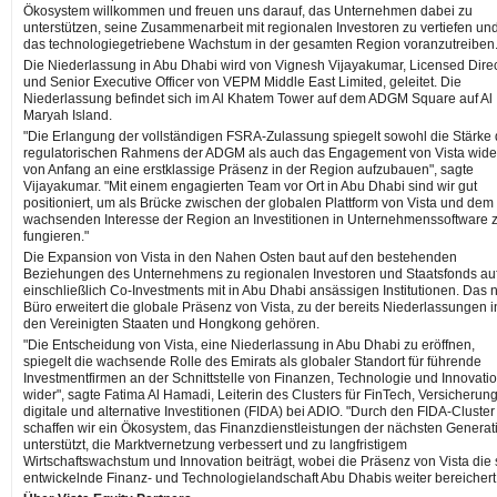
Ökosystem willkommen und freuen uns darauf, das Unternehmen dabei zu
unterstützen, seine Zusammenarbeit mit regionalen Investoren zu vertiefen un
das technologiegetriebene Wachstum in der gesamten Region voranzutreiben.
Die Niederlassung in Abu Dhabi wird von Vignesh Vijayakumar, Licensed Direc
und Senior Executive Officer von VEPM Middle East Limited, geleitet. Die
Niederlassung befindet sich im Al Khatem Tower auf dem ADGM Square auf Al
Maryah Island.
"Die Erlangung der vollständigen FSRA-Zulassung spiegelt sowohl die Stärke
regulatorischen Rahmens der ADGM als auch das Engagement von Vista wide
von Anfang an eine erstklassige Präsenz in der Region aufzubauen", sagte
Vijayakumar. "Mit einem engagierten Team vor Ort in Abu Dhabi sind wir gut
positioniert, um als Brücke zwischen der globalen Plattform von Vista und dem
wachsenden Interesse der Region an Investitionen in Unternehmenssoftware 
fungieren."
Die Expansion von Vista in den Nahen Osten baut auf den bestehenden
Beziehungen des Unternehmens zu regionalen Investoren und Staatsfonds auf
einschließlich Co-Investments mit in Abu Dhabi ansässigen Institutionen. Das 
Büro erweitert die globale Präsenz von Vista, zu der bereits Niederlassungen i
den Vereinigten Staaten und Hongkong gehören.
"Die Entscheidung von Vista, eine Niederlassung in Abu Dhabi zu eröffnen,
spiegelt die wachsende Rolle des Emirats als globaler Standort für führende
Investmentfirmen an der Schnittstelle von Finanzen, Technologie und Innovati
wider", sagte Fatima Al Hamadi, Leiterin des Clusters für FinTech, Versicherun
digitale und alternative Investitionen (FIDA) bei ADIO. "Durch den FIDA-Cluster
schaffen wir ein Ökosystem, das Finanzdienstleistungen der nächsten Generat
unterstützt, die Marktvernetzung verbessert und zu langfristigem
Wirtschaftswachstum und Innovation beiträgt, wobei die Präsenz von Vista die 
entwickelnde Finanz- und Technologielandschaft Abu Dhabis weiter bereichert