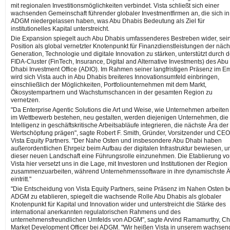
mit regionalen Investitionsmöglichkeiten verbindet. Vista schließt sich einer
wachsenden Gemeinschaft führender globaler Investmentfirmen an, die sich in
ADGM niedergelassen haben, was Abu Dhabis Bedeutung als Ziel für
institutionelles Kapital unterstreicht.
Die Expansion spiegelt auch Abu Dhabis umfassenderes Bestreben wider, sei
Position als global vernetzter Knotenpunkt für Finanzdienstleistungen der näc
Generation, Technologie und digitale Innovation zu stärken, unterstützt durch 
FIDA-Cluster (FinTech, Insurance, Digital and Alternative Investments) des Abu
Dhabi Investment Office (ADIO). Im Rahmen seiner langfristigen Präsenz im Em
wird sich Vista auch in Abu Dhabis breiteres Innovationsumfeld einbringen,
einschließlich der Möglichkeiten, Portfoliounternehmen mit dem Markt,
Ökosystempartnern und Wachstumschancen in der gesamten Region zu
vernetzen.
"Da Enterprise Agentic Solutions die Art und Weise, wie Unternehmen arbeiten
im Wettbewerb bestehen, neu gestalten, werden diejenigen Unternehmen, die
Intelligenz in geschäftskritische Arbeitsabläufe integrieren, die nächste Ära der
Wertschöpfung prägen", sagte Robert F. Smith, Gründer, Vorsitzender und CE
Vista Equity Partners. "Der Nahe Osten und insbesondere Abu Dhabi haben
außerordentlichen Ehrgeiz beim Aufbau der digitalen Infrastruktur bewiesen, u
dieser neuen Landschaft eine Führungsrolle einzunehmen. Die Etablierung v
Vista hier versetzt uns in die Lage, mit Investoren und Institutionen der Region
zusammenzuarbeiten, während Unternehmenssoftware in ihre dynamischste Ä
eintritt."
"Die Entscheidung von Vista Equity Partners, seine Präsenz im Nahen Osten b
ADGM zu etablieren, spiegelt die wachsende Rolle Abu Dhabis als globaler
Knotenpunkt für Kapital und Innovation wider und unterstreicht die Stärke des
international anerkannten regulatorischen Rahmens und des
unternehmensfreundlichen Umfelds von ADGM", sagte Arvind Ramamurthy, Ch
Market Development Officer bei ADGM. "Wir heißen Vista in unserem wachse