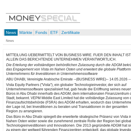
News
Märkte
Fonds
ETF
Zertifikate
News
MITTEILUNG UEBERMITTELT VON BUSINESS WIRE. FUER DEN INHALT IST
ALLEIN DAS BERICHTENDE UNTERNEHMEN VERANTWORTLICH.
Die Erteilung der vollständigen behördlichen Zulassung durch die ADGM bekräf
das Engagement von Vista im Nahen Osten und erweitert die globale Plattform
Unternehmens für Investitionen in Unternehmenssoftware
ABU DHABI, Vereinigte Arabische Emirate --(BUSINESS WIRE)-- 14.05.2026 --
Vista Equity Partners ("Vista"), ein globaler Technologieinvestor, der sich auf
Unternehmenssoftware spezialisiert hat, gab heute die Eröffnung seines neue
Büros in Abu Dhabi innerhalb des ADGM, dem internationalen Finanzzentrum 
Stadt, bekannt. VEPM Middle East Limited hat die vollständige Zulassung von 
Finanzaufsichtsbehörde (FSRA) des ADGM erhalten, wodurch das Unternehme
der Lage ist, bei Investitionen zu beraten und Transaktionen in der gesamten
Region zu arrangieren.
Das Büro in Abu Dhabi spiegelt die erweiterte strategische Präsenz von Vista 
Nahen Osten wider sowie die zunehmend zentrale Rolle der Region bei globa
Technologieinvestitionen und Innovationen. Die 2013 gegründete ADGM hat s
zu einem der weltweit führenden Finanzzentren entwickelt, das globale Invest