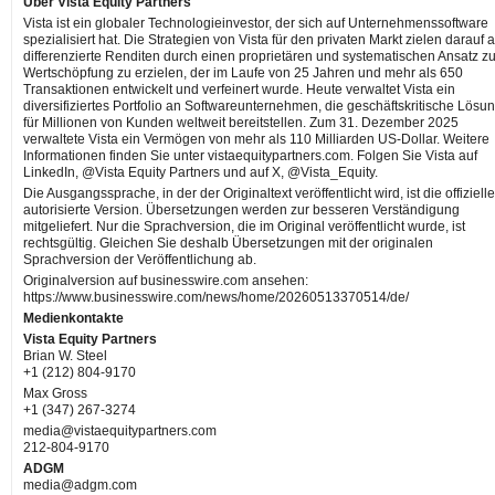
Über Vista Equity Partners
Vista ist ein globaler Technologieinvestor, der sich auf Unternehmenssoftware
spezialisiert hat. Die Strategien von Vista für den privaten Markt zielen darauf a
differenzierte Renditen durch einen proprietären und systematischen Ansatz zu
Wertschöpfung zu erzielen, der im Laufe von 25 Jahren und mehr als 650
Transaktionen entwickelt und verfeinert wurde. Heute verwaltet Vista ein
diversifiziertes Portfolio an Softwareunternehmen, die geschäftskritische Lösu
für Millionen von Kunden weltweit bereitstellen. Zum 31. Dezember 2025
verwaltete Vista ein Vermögen von mehr als 110 Milliarden US-Dollar. Weitere
Informationen finden Sie unter vistaequitypartners.com. Folgen Sie Vista auf
LinkedIn, @Vista Equity Partners und auf X, @Vista_Equity.
Die Ausgangssprache, in der der Originaltext veröffentlicht wird, ist die offiziell
autorisierte Version. Übersetzungen werden zur besseren Verständigung
mitgeliefert. Nur die Sprachversion, die im Original veröffentlicht wurde, ist
rechtsgültig. Gleichen Sie deshalb Übersetzungen mit der originalen
Sprachversion der Veröffentlichung ab.
Originalversion auf businesswire.com ansehen:
https://www.businesswire.com/news/home/20260513370514/de/
Medienkontakte
Vista Equity Partners
Brian W. Steel
+1 (212) 804-9170
Max Gross
+1 (347) 267-3274
media@vistaequitypartners.com
212-804-9170
ADGM
media@adgm.com