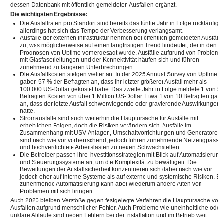
dessen Datenbank mit öffentlich gemeldeten Ausfällen ergänzt.
Die wichtigsten Ergebnisse:
Die Ausfallraten pro Standort sind bereits das fünfte Jahr in Folge rückläufig
allerdings hat sich das Tempo der Verbesserung verlangsamt.
Ausfälle der externen Infrastruktur nehmen bei öffentlich gemeldeten Ausfä
zu, was möglicherweise auf einen langfristigen Trend hindeutet, der in den
Prognosen von Uptime vorhergesagt wurde. Ausfälle aufgrund von Proble
mit Glasfaserleitungen und der Konnektivität häufen sich und führen
zunehmend zu längeren Unterbrechungen.
Die Ausfallkosten steigen weiter an. In der 2025 Annual Survey von Uptime
gaben 57 % der Befragten an, dass ihr letzter größerer Ausfall mehr als
100.000 US-Dollar gekostet habe. Das zweite Jahr in Folge meldete 1 von 
Befragten Kosten von über 1 Million US-Dollar. Etwa 1 von 10 Befragten g
an, dass der letzte Ausfall schwerwiegende oder gravierende Auswirkunge
hatte.
Stromausfälle sind auch weiterhin die Hauptursache für Ausfälle mit
erheblichen Folgen, doch die Risiken verändern sich. Ausfälle im
Zusammenhang mit USV-Anlagen, Umschaltvorrichtungen und Generatore
sind nach wie vor vorherrschend; jedoch führen zunehmende Netzengpäs
und hochverdichtete Arbeitslasten zu neuen Schwachstellen.
Die Betreiber passen ihre Investitionsstrategien mit Blick auf Automatisieru
und Steuerungssysteme an, um die Komplexität zu bewältigen. Die
Bewertungen der Ausfallsicherheit konzentrieren sich dabei nach wie vor
jedoch eher auf interne Systeme als auf externe und systemische Risiken. 
zunehmende Automatisierung kann aber wiederum andere Arten von
Problemen mit sich bringen.
Auch 2026 bleiben Verstöße gegen festgelegte Verfahren die Hauptursache v
Ausfällen aufgrund menschlicher Fehler. Auch Probleme wie uneinheitliche od
unklare Abläufe sind neben Fehlern bei der Installation und im Betrieb weit