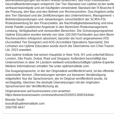
Betriebsbedingungen auf einem Niveau funktioniert, das ihren individuellen
Geschäftsanforderungen entspricht. Der Tier-Standard von Uptime ist der weltw
vertrauenswürdigste und am häufigsten verwendete Standard der IT-Branche f
die Planung, den Bau und den Betrieb von Rechenzentren. Das Angebot umfa
den Tier-Standard und die Zertifizierungen des Unternehmens, Management- 
Betriebsüberprüfungen und -bewertungen, einschließlich der SCIRA-FSI-
Risikobewertung für den Finanzsektor, die Nachhaltigkeitsbewertung und eine
breite Palette zusätzlicher Angebote in den Bereichen Risikomanagement,
Leistung, Verfügbarkeit und verwandten Bereichen. Die Schulungsprogramme
Uptime Education wurden bereits von über 100.000 Fachleuten aus dem Bere
Rechenzentren erfolgreich absolviert, darunter die hoch angesehenen ATD
(Accredited Tier Designer) und AOS (Accredited Operations Specialist). Der
Lehrplan von Uptime Education wurde durch die Übernahme von CNet Traini
Ltd. 2023 erweitert.
Das Uptime Institute hat seinen Hauptsitz in New York, NY, und unterhält Büros
London, São Paulo, Dubai, Riad und Singapur. Außerdem beschäftigt das
Unternehmen in über 34 Ländern weltweit vollzeitbeschäftigte Uptime-Experte
Weitere Informationen erhalten Sie unter uptimeinstitute.com.
Die Ausgangssprache, in der der Originaltext veröffentlicht wird, ist die offiziell
autorisierte Version. Übersetzungen werden zur besseren Verständigung
mitgeliefert. Nur die Sprachversion, die im Original veröffentlicht wurde, ist
rechtsgültig. Gleichen Sie deshalb Übersetzungen mit der originalen
Sprachversion der Veröffentlichung ab.
Originalversion auf businesswire.com ansehen:
https://www.businesswire.com/news/home/20260513685344/de/
Brenda South
bsouth@uptimeinstitute.com
206/706-4647