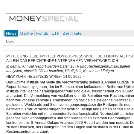
News
Märkte
Fonds
ETF
Zertifikate
News
MITTEILUNG UEBERMITTELT VON BUSINESS WIRE. FUER DEN INHALT IST
ALLEIN DAS BERICHTENDE UNTERNEHMEN VERANTWORTLICH.
In dem 8. Annual Report werden Daten zu IT- und Rechenzentrumsausfällen
analysiert, einschließlich Ursachen, Häufigkeit, Kosten und Folgen
NEW YORK --(BUSINESS WIRE)-- 14.05.2026 --
Das Uptime Institute hat heute die Veröffentlichung seines 8. Annual Outage T
Report bekannt gegeben, der im Rahmen einer fortlaufenden Reihe von Upti
Institute Intelligence herausgegeben wird und die Ausfallsicherheit von IT-Dien
analysiert. Die Vermeidung von Ausfällen stellt für Betreiber von Rechenzentre
nach wie vor eine zentrale Herausforderung dar, da die steigende Nachfrage, K
gesteuerte Workloads und Stromversorgungsengpässe die Risikoprofile neu
definieren. Trotz Verbesserungen hinsichtlich Design und Betrieb sehen sich d
Betreiber weiterhin mit zunehmender Systemkomplexität, Netzinstabilität, tiefe
gegenseitigen Abhängigkeiten und sich wandelnden externen Bedrohungen
konfrontiert. Im 8. Annual Outage Analysis 2026 Report werden nun neueste D
zu den Ursachen, der Häufigkeit und den Folgen von Ausfällen in der IT und in
Rechenzentren analysiert.