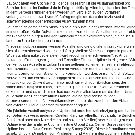
Laut Angaben von Uptime Intelligence Research ist die Ausfallhäufigkeit pro
Standort bereits im fünften Jahr in Folge rückläufig. Allerdings hat sich das Te
in dem Verbesserungen erzielt werden, im Vergleich zu den Vorjahren
verlangsamt, und etwa 1 von 10 Befragten gibt an, dass der letzte Ausfall
schwerwiegende oder erhebliche Auswirkungen hatte.
Bei öffentlich gemeldeten Ausfällen spielen Ausfälle der externen Infrastruktur 
immer größere Rolle. Außerdem kommt es vermehrt zu Ausfällen, die auf Prob
mit Glasfaserleitungen und der Konnektivität zurückzuführen sind, die häufig z
längeren Unterbrechungen führen.
"Insgesamt gibt es immer weniger Ausfälle, und die digitale Infrastruktur erweis
sich als bemerkenswert widerstandsfähig. Weitere Verbesserungen in puncto
Widerstandsfähigkeit zu erzielen, wird jedoch immer schwieriger", so Andy
Lawrence, Gründungsmitglied und Executive Director, Uptime Intelligence. "Wi
denken, dass Ausfälle in Zukunft immer seltener auf einen einzelnen Fehlerpun
zurückzuführen sein werden. Vielmehr werden sie durch ein komplexes
Ineinandergreifen von Systemen hervorgerufen werden, einschließlich Softwar
Netzwerken und externen Abhängigkeiten. Die elektrische und mechanische
Infrastruktur vor Ort wird zwar immer noch ein wichtiger Baustein sein, der
widerstandsfähig sein muss, doch die digitale Infrastruktur wird zunehmend
dezentraler und es wird immer häufiger zu Ausfällen kommen, die ihren Urspr
außerhalb des Rechenzentrums haben, die beispielsweise mit der
Stromversorgung, der Netzwerkkonnektivität oder der zunehmenden Abhängig
von externen Cloud-Diensten zusammenhängen."
Die jährliche Ausfallanalyse von Uptime ist branchenweit einzigartig und basier
auf Daten aus verschiedenen Quellen, darunter öffentlich zugängliche Berichte
B. Informationen aus Nachrichten und sozialen Medien) sowie Umfragen von
Uptime (wie die jährliche Uptime Institute Global Data Center Survey und die
Uptime Institute Data Center Resiliency Survey 2026). Diese Informationen we
zusätzlich durch Angaben von Mitgliedern und Partnern des Uptime Institute u