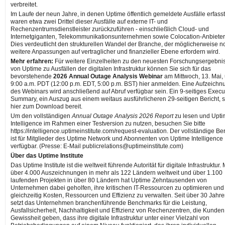
verbreitet.
Im Laufe der neun Jahre, in denen Uptime öffentlich gemeldete Ausfälle erfasst
waren etwa zwei Drittel dieser Ausfälle auf externe IT- und
Rechenzentrumsdienstleister zurückzuführen - einschließlich Cloud- und
Internetgiganten, Telekommunikationsunternehmen sowie Colocation-Anbieter
Dies verdeutlicht den strukturellen Wandel der Branche, der möglicherweise n
weitere Anpassungen auf vertraglicher und finanzieller Ebene erfordern wird.
Mehr erfahren:
Für weitere Einzelheiten zu den neuesten Forschungsergebni
von Uptime zu Ausfällen der digitalen Infrastruktur können Sie sich für das
bevorstehende
2026 Annual Outage Analysis Webinar
am Mittwoch, 13. Mai,
9:00 a.m. PDT (12:00 p.m. EDT, 5:00 p.m. BST) hier anmelden. Eine Aufzeichn
des Webinars wird anschließend auf Abruf verfügbar sein. Ein 9-seitiges Execu
Summary, ein Auszug aus einem weitaus ausführlicheren 29-seitigen Bericht, s
hier zum Download bereit.
Um den vollständigen
Annual Outage Analysis 2026 Report
zu lesen und Upti
Intelligence im Rahmen einer Testversion zu nutzen, besuchen Sie bitte
https://intelligence.uptimeinstitute.com/request-evaluation. Der vollständige Ber
ist für Mitglieder des Uptime Network und Abonnenten von Uptime Intelligence
verfügbar. (Presse: E-Mail publicrelations@uptimeinstitute.com)
Über das Uptime Institute
Das Uptime Institute ist die weltweit führende Autorität für digitale Infrastruktur. 
über 4.000 Auszeichnungen in mehr als 122 Ländern weltweit und über 1.100
laufenden Projekten in über 80 Ländern hat Uptime Zehntausenden von
Unternehmen dabei geholfen, ihre kritischen IT-Ressourcen zu optimieren und
gleichzeitig Kosten, Ressourcen und Effizienz zu verwalten. Seit über 30 Jahr
setzt das Unternehmen branchenführende Benchmarks für die Leistung,
Ausfallsicherheit, Nachhaltigkeit und Effizienz von Rechenzentren, die Kunden
Gewissheit geben, dass ihre digitale Infrastruktur unter einer Vielzahl von