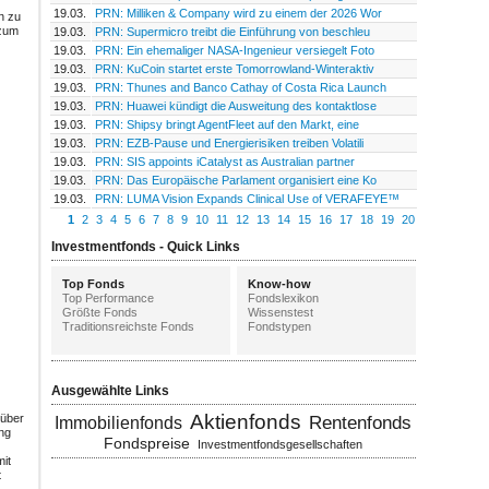
19.03.
PRN: Milliken & Company wird zu einem der 2026 Wor
n zu
 zum
19.03.
PRN: Supermicro treibt die Einführung von beschleu
19.03.
PRN: Ein ehemaliger NASA-Ingenieur versiegelt Foto
19.03.
PRN: KuCoin startet erste Tomorrowland-Winteraktiv
19.03.
PRN: Thunes and Banco Cathay of Costa Rica Launch
19.03.
PRN: Huawei kündigt die Ausweitung des kontaktlose
19.03.
PRN: Shipsy bringt AgentFleet auf den Markt, eine
19.03.
PRN: EZB-Pause und Energierisiken treiben Volatili
19.03.
PRN: SIS appoints iCatalyst as Australian partner
19.03.
PRN: Das Europäische Parlament organisiert eine Ko
19.03.
PRN: LUMA Vision Expands Clinical Use of VERAFEYE™
1
2
3
4
5
6
7
8
9
10
11
12
13
14
15
16
17
18
19
20
Investmentfonds - Quick Links
Top Fonds
Know-how
Top Performance
Fondslexikon
Größte Fonds
Wissenstest
Traditionsreichste Fonds
Fondstypen
Ausgewählte Links
Aktienfonds
 über
Rentenfonds
Immobilienfonds
ng
Fondspreise
Investmentfondsgesellschaften
it
t