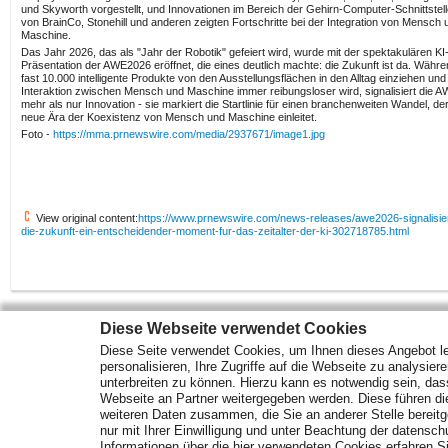
und Skyworth vorgestellt, und Innovationen im Bereich der Gehirn-Computer-Schnittstel
von BrainCo, Stonehill und anderen zeigten Fortschritte bei der Integration von Mensch 
Maschine.
Das Jahr 2026, das als "Jahr der Robotik" gefeiert wird, wurde mit der spektakulären KI
Präsentation der AWE2026 eröffnet, die eines deutlich machte: die Zukunft ist da. Währ
fast 10.000 intelligente Produkte von den Ausstellungsflächen in den Alltag einziehen und
Interaktion zwischen Mensch und Maschine immer reibungsloser wird, signalisiert die 
mehr als nur Innovation - sie markiert die Startlinie für einen branchenweiten Wandel, de
neue Ära der Koexistenz von Mensch und Maschine einleitet.
Foto -
https://mma.prnewswire.com/media/2937671/image1.jpg
View original content:
https://www.prnewswire.com/news-releases/awe2026-signalisier
die-zukunft-ein-entscheidender-moment-fur-das-zeitalter-der-ki-302718785.html
Diese Webseite verwendet Cookies
Diese Seite verwendet Cookies, um Ihnen dieses Angebot le
Mehr Marktdaten und Kurse finden Sie auf
www.finanztreff.de
personalisieren, Ihre Zugriffe auf die Webseite zu analysier
unterbreiten zu können. Hierzu kann es notwendig sein, das
Webseite an Partner weitergegeben werden. Diese führen d
Märkte
Wirtschaft
Optionsscheine
weiteren Daten zusammen, die Sie an anderer Stelle bereitge
Analysen
ETF Fonds
Rohstoffe
nur mit Ihrer Einwilligung und unter Beachtung der datensc
Unternehmen
Anleihen
Informationen über die hier verwendeten Cookies erfahren Si