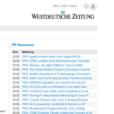
PR Newswire
Zeit
Meldung
19.03.
PRN: Applied Intuition liefert sein Flaggschiff-Da
19.03.
PRN: ZPMC schließt erste Emissionsrechte-Transakti
19.03.
PRN: Baristas, die täglich Millionen Tassen Kaffee
19.03.
PRN: The Global Medical Tourism & Insurance Summit
19.03.
PRN: Beatbot AquaSense X Poolreinigungs-Ökosystem
19.03.
PRN: SANY und OCHA unterzeichnen Partnerschaftsver
19.03.
PRN: AWE2026 signalisiert die Zukunft: Ein entsche
19.03.
PRN: HCLTech wird von Ethisphere zum dritten Mal i
19.03.
PRN: H World Group meldet starke Ergebnisse für da
19.03.
PRN: Permag™ unterzeichnet Mietvertrag für neue Pr
19.03.
PRN: Crayola Partners with Luxor to Expand Busines
19.03.
PRN: AV-Comparatives veröffentlicht Bericht zur AP
19.03.
PRN: Brasilianische Fluggesellschaft: GOL kündigt
onics
19.03.
PRN: CD&R Expands Climate Leadership Program to Eu