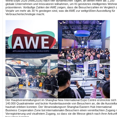
World Expo 2026 (AWE2026) nach vier dynamischen Tagen, an denen mehr als 1.200
globale Unternehmen und Innovatoren teilnahmen, um KI-gestütztes intelligentes Wohne
präsentieren. Vorläufige Zahlen der AWE zeigen, dass die Besucherzahlen im Vergleich
Vorjahr um mehr als 30 % gestiegen sind, was die AWE zur weltgrößten Ausstellung für
Verbrauchertechnologie macht.
Der Hauptveranstaltungsort im Shanghai New International Expo Centre erstreckte sich
140.000 Quadratmeter und lockte Hunderttausende von Besuchern an, die die Ausstellu
hautnah erleben konnten. Der Veranstaltungsort Shanghai Eastern Hub International
Business Cooperation Zone bot internationalen Besuchern einen vereinfachten Zugang m
Vorregistrierung und visafreiem Zugang, so dass sie die Messe gleich nach ihrer Ankunf
besuchen konnten.