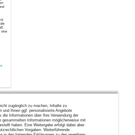
len
und
-
end
 die
AWE
r eine
t-
icht zugänglich zu machen, Inhalte zu
en und Ihnen ggf. personalisierte Angebote
s die Informationen über Ihre Verwendung der
ie gesammelten Informationen möglicherweise mit
stellt haben. Eine Weitergabe erfolgt dabei aber
hutzrechtlichen Vorgaben. Weiterführende
e in den folgenden Erklärungen zu den jeweiligen