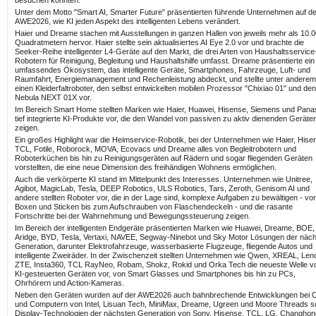
Unter dem Motto "Smart AI, Smarter Future" präsentierten führende Unternehmen auf de
AWE2026, wie KI jeden Aspekt des intelligenten Lebens verändert.
Haier und Dreame stachen mit Ausstellungen in ganzen Hallen von jeweils mehr als 10.
Quadratmetern hervor. Haier stellte sein aktualisiertes AI Eye 2.0 vor und brachte die
Seeker-Reihe intelligenter L4-Geräte auf den Markt, die drei Arten von Haushaltsservice
Robotern für Reinigung, Begleitung und Haushaltshilfe umfasst. Dreame präsentierte ein
umfassendes Ökosystem, das intelligente Geräte, Smartphones, Fahrzeuge, Luft- und
Raumfahrt, Energiemanagement und Rechenleistung abdeckt, und stellte unter anderem
einen Kleiderfaltroboter, den selbst entwickelten mobilen Prozessor "Chixiao 01" und den
Nebula NEXT 01X vor.
Im Bereich Smart Home stellten Marken wie Haier, Huawei, Hisense, Siemens und Pana
tief integrierte KI-Produkte vor, die den Wandel von passiven zu aktiv dienenden Geräte
zeigen.
Ein großes Highlight war die Heimservice-Robotik, bei der Unternehmen wie Haier, Hise
TCL, Fotile, Roborock, MOVA, Ecovacs und Dreame alles von Begleitrobotern und
Roboterküchen bis hin zu Reinigungsgeräten auf Rädern und sogar fliegenden Geräten
vorstellten, die eine neue Dimension des freihändigen Wohnens ermöglichen.
Auch die verkörperte KI stand im Mittelpunkt des Interesses. Unternehmen wie Unitree,
Agibot, MagicLab, Tesla, DEEP Robotics, ULS Robotics, Tars, Zeroth, Genisom AI und
andere stellten Roboter vor, die in der Lage sind, komplexe Aufgaben zu bewältigen - v
Boxen und Sticken bis zum Aufschrauben von Flaschendeckeln - und die rasante
Fortschritte bei der Wahrnehmung und Bewegungssteuerung zeigen.
Im Bereich der intelligenten Endgeräte präsentierten Marken wie Huawei, Dreame, BOE,
Aridge, BYD, Tesla, Vertaxi, NAVEE, Segway-Ninebot und Sky Motor Lösungen der näc
Generation, darunter Elektrofahrzeuge, wasserbasierte Flugzeuge, fliegende Autos und
intelligente Zweiräder. In der Zwischenzeit stellten Unternehmen wie Qwen, XREAL, Len
ZTE, Insta360, TCL RayNeo, Robam, Shokz, Rokid und Orka Tech die neueste Welle v
KI-gesteuerten Geräten vor, von Smart Glasses und Smartphones bis hin zu PCs,
Ohrhörern und Action-Kameras.
Neben den Geräten wurden auf der AWE2026 auch bahnbrechende Entwicklungen bei 
und Computern von Intel, Lisuan Tech, MiniMax, Dreame, Ugreen und Moore Threads s
Display-Technologien der nächsten Generation von Sony, Hisense, TCL, LG, Changhon