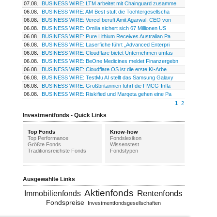
07.08.
BUSINESS WIRE: LTM arbeitet mit Chainguard zusamme
06.08.
BUSINESS WIRE: AM Best stuft die Tochtergesellscha
06.08.
BUSINESS WIRE: Vercel beruft Amit Agarwal, CEO von
06.08.
BUSINESS WIRE: Omilia sichert sich 67 Millionen US
06.08.
BUSINESS WIRE: Pure Lithium Receives Australian Pa
06.08.
BUSINESS WIRE: Laserfiche führt „Advanced Enterpri
06.08.
BUSINESS WIRE: Cloudflare bietet Unternehmen umfas
06.08.
BUSINESS WIRE: BeOne Medicines meldet Finanzergebn
06.08.
BUSINESS WIRE: Cloudflare OS ist die erste KI-Arbe
06.08.
BUSINESS WIRE: TestMu AI stellt das Samsung Galaxy
06.08.
BUSINESS WIRE: Großbritannien führt die FMCG-Infla
06.08.
BUSINESS WIRE: Riskified und Marqeta gehen eine Pa
1
2
Investmentfonds - Quick Links
Top Fonds
Know-how
Top Performance
Fondslexikon
Größte Fonds
Wissenstest
Traditionsreichste Fonds
Fondstypen
Ausgewählte Links
Aktienfonds
Rentenfonds
Immobilienfonds
Fondspreise
Investmentfondsgesellschaften