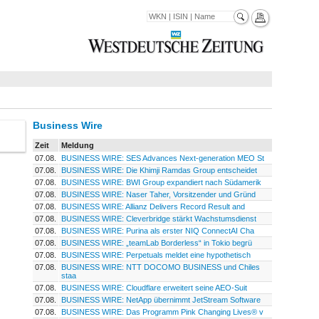
Business Wire
Zeit
Meldung
07.08.
BUSINESS WIRE: SES Advances Next-generation MEO St
07.08.
BUSINESS WIRE: Die Khimji Ramdas Group entscheidet
07.08.
BUSINESS WIRE: BWI Group expandiert nach Südamerik
07.08.
BUSINESS WIRE: Naser Taher, Vorsitzender und Gründ
07.08.
BUSINESS WIRE: Allianz Delivers Record Result and
07.08.
BUSINESS WIRE: Cleverbridge stärkt Wachstumsdienst
07.08.
BUSINESS WIRE: Purina als erster NIQ ConnectAI Cha
07.08.
BUSINESS WIRE: „teamLab Borderless“ in Tokio begrü
07.08.
BUSINESS WIRE: Perpetuals meldet eine hypothetisch
07.08.
BUSINESS WIRE: NTT DOCOMO BUSINESS und Chiles
staa
07.08.
BUSINESS WIRE: Cloudflare erweitert seine AEO-Suit
07.08.
BUSINESS WIRE: NetApp übernimmt JetStream Software
07.08.
BUSINESS WIRE: Das Programm Pink Changing Lives® v