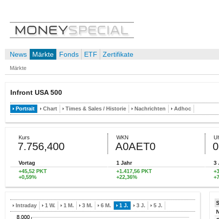
News
Märkte
Fonds
ETF
Zertifikate
Märkte
Infront USA 500
Portrait
Chart
Times & Sales / Historie
Nachrichten
Adhoc
Kurs
WKN
Uh
7.756,400
A0AET0
0
Vortag
1 Jahr
3 
+45,52 PKT
+1.417,56 PKT
+
+0,59%
+22,36%
+
Intraday
1 W.
1 M.
3 M.
6 M.
1 J.
3 J.
5 J.