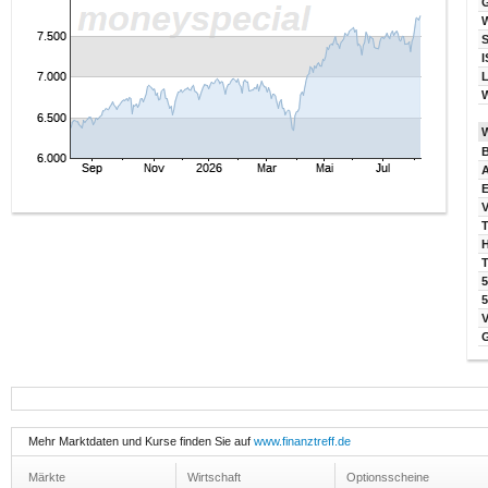
I
W
B
V
T
T
5
Mehr Marktdaten und Kurse finden Sie auf
www.finanztreff.de
Märkte
Wirtschaft
Optionsscheine