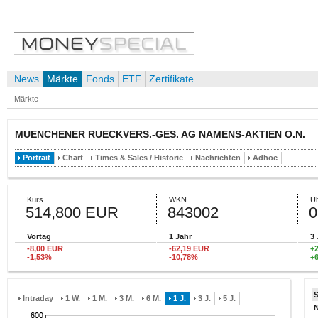
News
Märkte
Fonds
ETF
Zertifikate
Märkte
MUENCHENER RUECKVERS.-GES. AG NAMENS-AKTIEN O.N.
Portrait
Chart
Times & Sales / Historie
Nachrichten
Adhoc
Kurs
WKN
Uh
514,800 EUR
843002
0
Vortag
1 Jahr
3 
-8,00 EUR
-62,19 EUR
+
-1,53%
-10,78%
+
Intraday
1 W.
1 M.
3 M.
6 M.
1 J.
3 J.
5 J.