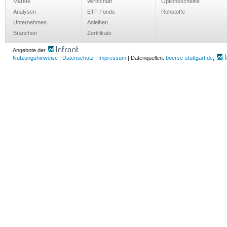
Märkte
Wirtschaft
Optionsscheine
Analysen
ETF Fonds
Rohstoffe
Unternehmen
Anleihen
Branchen
Zertifikate
Angebote der
Nutzungshinweise
|
Datenschutz
|
Impressum
| Datenquellen:
boerse-stuttgart.de
,