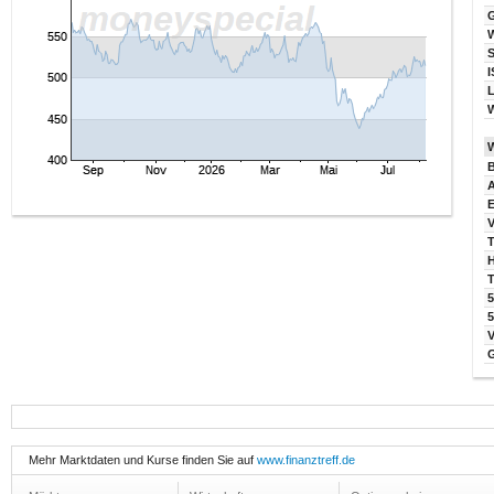
I
W
B
V
T
T
5
Mehr Marktdaten und Kurse finden Sie auf
www.finanztreff.de