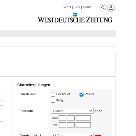
Charteinstellungen
Darstellung:
Hoch/Tief
Raster
Berg
Zeitraum:
oder
von
.
.
bis
.
.
Durchschnitt 1