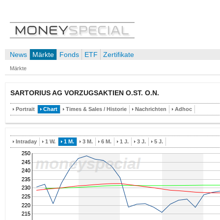
News
Märkte
Fonds
ETF
Zertifikate
Märkte
SARTORIUS AG VORZUGSAKTIEN O.ST. O.N.
Portrait
Chart
Times & Sales / Historie
Nachrichten
Adhoc
Intraday
1 W.
1 M.
3 M.
6 M.
1 J.
3 J.
5 J.